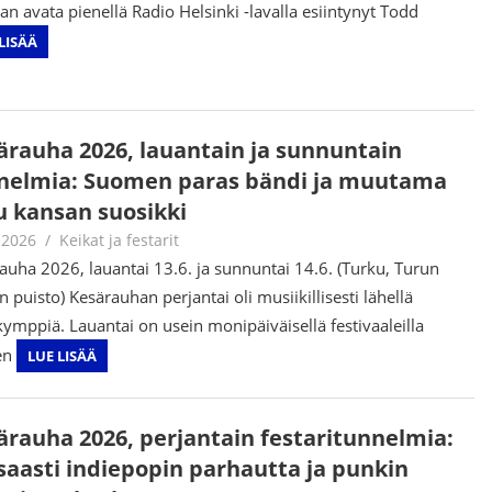
an avata pienellä Radio Helsinki -lavalla esiintynyt Todd
LISÄÄ
ärauha 2026, lauantain ja sunnuntain
nelmia: Suomen paras bändi ja muutama
 kansan suosikki
.2026
Juha Kaunisto
Keikat ja festarit
auha 2026, lauantai 13.6. ja sunnuntai 14.6. (Turku, Turun
n puisto) Kesärauhan perjantai oli musiikillisesti lähellä
ymppiä. Lauantai on usein monipäiväisellä festivaaleilla
en
LUE LISÄÄ
ärauha 2026, perjantain festaritunnelmia:
saasti indiepopin parhautta ja punkin