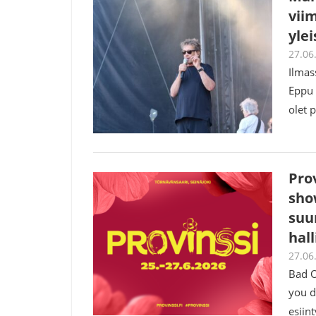
viim
yle
27.06
Ilmas
Eppu 
olet 
Pro
sho
suur
hal
27.06
Bad O
you d
esiin