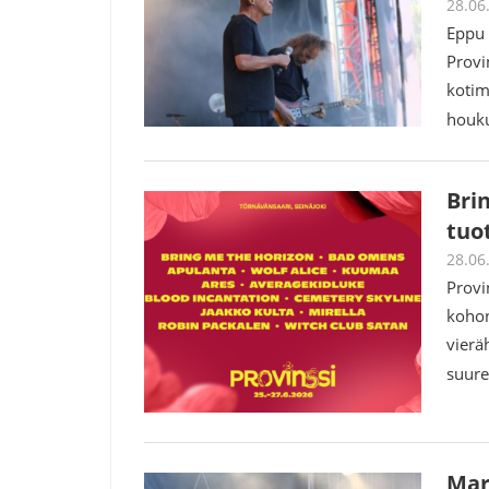
28.06
Eppu 
Provi
kotim
houku
Bri
tuo
28.06
Provi
kohon
vierä
suure
Mar