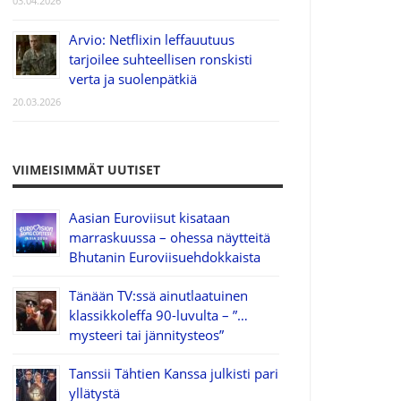
03.04.2026
Arvio: Netflixin leffauutuus
tarjoilee suhteellisen ronskisti
verta ja suolenpätkiä
20.03.2026
VIIMEISIMMÄT UUTISET
Aasian Euroviisut kisataan
marraskuussa – ohessa näytteitä
Bhutanin Euroviisuehdokkaista
Tänään TV:ssä ainutlaatuinen
klassikkoleffa 90-luvulta – ”…
mysteeri tai jännitysteos”
Tanssii Tähtien Kanssa julkisti pari
yllätystä