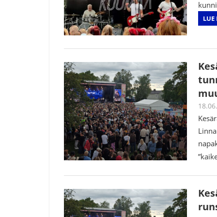
kunni
LUE 
Kes
tun
muu
18.06
Kesär
Linna
napak
”kaik
Kes
run