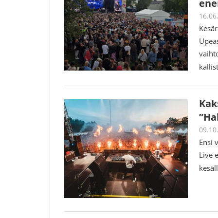
ene
16.06
Kesär
Upeas
vaiht
kalli
Kak
”Ha
09.10
Ensi 
Live 
kesäl