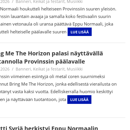
.2026
Jouni Hirn
Banneri
,
Keikat ja festarit
,
Musiikki
Normaali houkutteli helteiseen Provinssiin suuren yleisön.
nssin lauantain avaaja ja samalla koko festivaalin suurin
ainen vetonaula oli uransa päättävä Eppu Normaali, joka
tteli helteiselle päälavalle suuren
LUE LISÄÄ
ng Me The Horizon palasi näyttävällä
tannolla Provinssin päälavalle
.2026
Tomi Asuintupa
Banneri
,
Keikat ja festarit
,
Musiikki
nssin viimeinen esiintyjä oli metal coren suurnimeksi
nut Bring Me The Horizon, jonka edellisestä vierailusta on
htänyt vasta kaksi vuotta. Edelliskerralla huomio keskittyi
en ja näyttävään tuotantoon, jota
LUE LISÄÄ
tti Syrjä herkistyi Eppu Normaalin