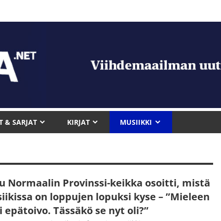
T & SARJAT
KIRJAT
MUSIIKKI
u Normaalin Provinssi-keikka osoitti, mistä
iikissa on loppujen lopuksi kyse – ”Mieleen
i epätoivo. Tässäkö se nyt oli?”