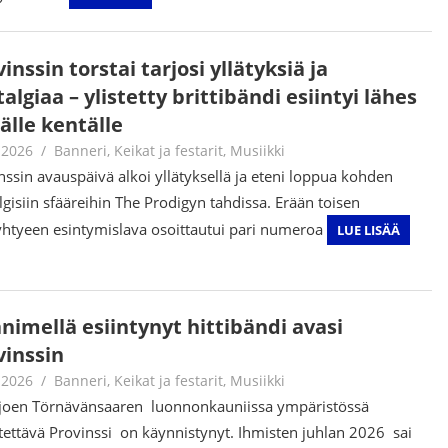
inssin torstai tarjosi yllätyksiä ja
algiaa – ylistetty brittibändi esiintyi lähes
älle kentälle
.2026
Jouni Hirn
Banneri
,
Keikat ja festarit
,
Musiikki
nssin avauspäivä alkoi yllätyksellä ja eteni loppua kohden
lgisiin sfääreihin The Prodigyn tahdissa. Erään toisen
iyhtyeen esintymislava osoittautui pari numeroa
LUE LISÄÄ
nimellä esiintynyt hittibändi avasi
vinssin
.2026
Jouni Hirn
Banneri
,
Keikat ja festarit
,
Musiikki
joen Törnävänsaaren luonnonkauniissa ympäristössä
stettävä Provinssi on käynnistynyt. Ihmisten juhlan 2026 sai