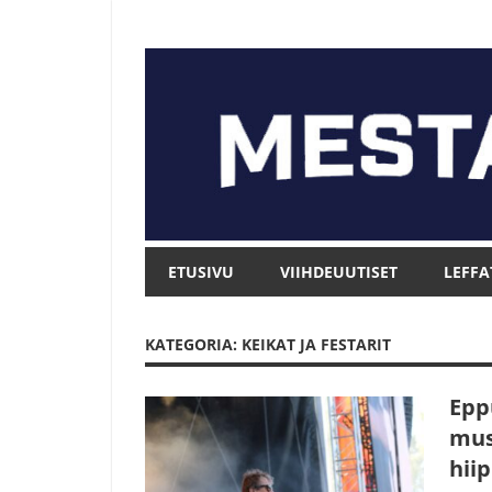
Skip
to
content
Mesta.net
Mesta.net
ETUSIVU
VIIHDEUUTISET
LEFFA
KATEGORIA: KEIKAT JA FESTARIT
Epp
mus
hiip