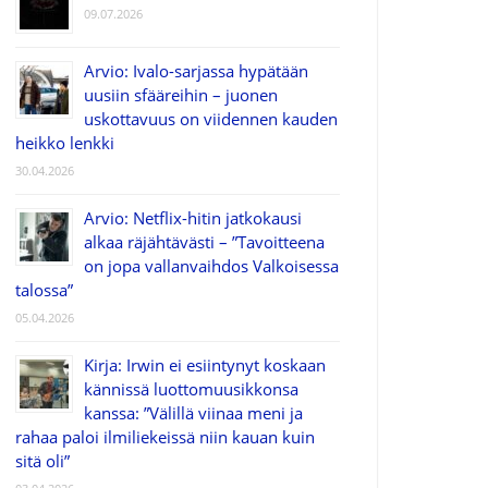
09.07.2026
Arvio: Ivalo-sarjassa hypätään
uusiin sfääreihin – juonen
uskottavuus on viidennen kauden
heikko lenkki
30.04.2026
Arvio: Netflix-hitin jatkokausi
alkaa räjähtävästi – ”Tavoitteena
on jopa vallanvaihdos Valkoisessa
talossa”
05.04.2026
Kirja: Irwin ei esiintynyt koskaan
kännissä luottomuusikkonsa
kanssa: ”Välillä viinaa meni ja
rahaa paloi ilmiliekeissä niin kauan kuin
sitä oli”