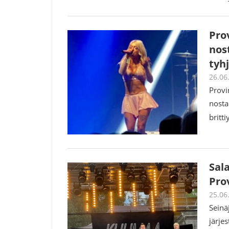
Prov
nost
tyhj
26.06
Provi
nosta
britt
Sala
Pro
25.06
Seinä
järje