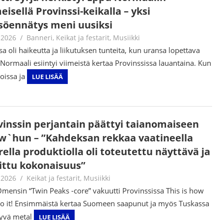
eisellä Provinssi-keikalla – yksi
isöennätys meni uusiksi
.2026
Jouni Hirn
Banneri
,
Keikat ja festarit
,
Musiikki
sa oli haikeutta ja liikutuksen tunteita, kun uransa lopettava
Normaali esiintyi viimeistä kertaa Provinssissa lauantaina. Kun
poissa ja
LUE LISÄÄ
vinssin perjantain päättyi taianomaiseen
w`hun – ”Kahdeksan rekkaa vaatineella
ella produktiolla oli toteutettu näyttävä ja
littu kokonaisuus”
.2026
Tomi Asuintupa
Keikat ja festarit
,
Musiikki
mensin “Twin Peaks -core” vakuutti Provinssissa This is how
o it! Ensimmäistä kertaa Suomeen saapunut ja myös Tuskassa
tyvä metal
LUE LISÄÄ