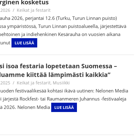
rginen kosketus
.2026
Juha Kaunisto
Keikat ja festarit
auha 2026, perjantai 12.6 (Turku, Turun Linnan puisto)
sa ympäristössä, Turun Linnan puistoalueella, järjestettävä
oehtoinen ja indiehenkinen Kesärauha on vuosien aikana
stunut
LUE LISÄÄ
si isoa festaria lopetetaan Suomessa –
luamme kiittää lämpimästi kaikkia”
.2025
Jouni Hirn
Keikat ja festarit
,
Musiikki
vuoden festivaalikesää kohtasi ikävä uutinen: Nelonen Media
ei järjestä Rockfest- tai Raumanmeren Juhannus -festivaaleja
lä 2026. Nelonen Media
LUE LISÄÄ