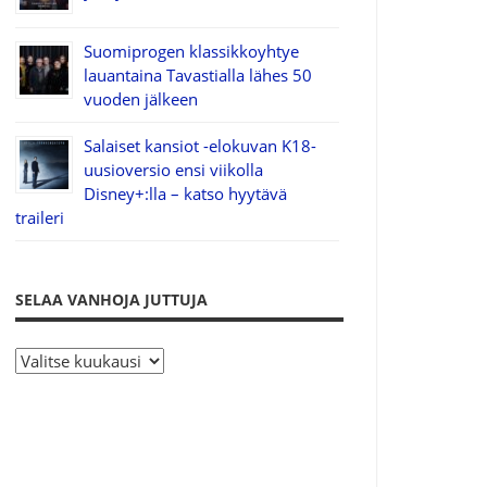
Suomiprogen klassikkoyhtye
lauantaina Tavastialla lähes 50
vuoden jälkeen
Salaiset kansiot -elokuvan K18-
uusioversio ensi viikolla
Disney+:lla – katso hyytävä
traileri
SELAA VANHOJA JUTTUJA
S
e
l
a
a