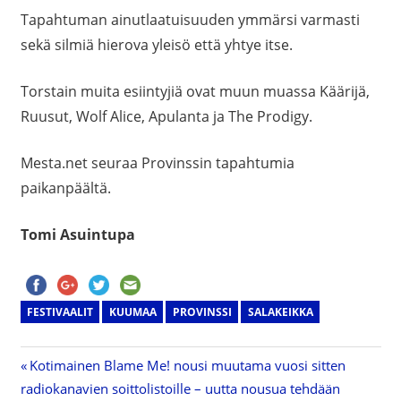
Tapahtuman ainutlaatuisuuden ymmärsi varmasti
sekä silmiä hierova yleisö että yhtye itse.
Torstain muita esiintyjiä ovat muun muassa Käärijä,
Ruusut, Wolf Alice, Apulanta ja The Prodigy.
Mesta.net seuraa Provinssin tapahtumia
paikanpäältä.
Tomi Asuintupa
FESTIVAALIT
KUUMAA
PROVINSSI
SALAKEIKKA
Previous
Kotimainen Blame Me! nousi muutama vuosi sitten
Artikkelien
radiokanavien soittolistoille – uutta nousua tehdään
Post: