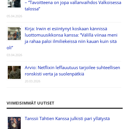
– ”Tavoitteena on jopa vallanvaihdos Valkoisessa
talossa”
05.04.2026
Kirja: Irwin ei esiintynyt koskaan kännissä
luottomuusikkonsa kanssa: ”Välillä viinaa meni
ja rahaa paloi ilmiliekeissä niin kauan kuin sitä
oli”
03.04.2026
Arvio: Netflixin leffauutuus tarjoilee suhteellisen
ronskisti verta ja suolenpätkiä
20.03.2026
VIIMEISIMMÄT UUTISET
Tanssii Tähtien Kanssa julkisti pari yllätystä