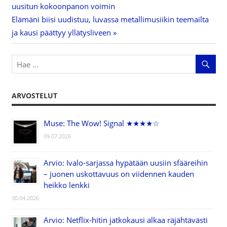
uusitun kokoonpanon voimin
selaus
Next
Elämäni biisi uudistuu, luvassa metallimusiikin teemailta
Post:
ja kausi päättyy yllätysliveen
ARVOSTELUT
Muse: The Wow! Signal ★★★★☆
09.07.2026
Arvio: Ivalo-sarjassa hypätään uusiin sfääreihin
– juonen uskottavuus on viidennen kauden
heikko lenkki
30.04.2026
Arvio: Netflix-hitin jatkokausi alkaa räjähtävästi