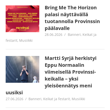
Bring Me The Horizon
palasi näyttävällä
tuotannolla Provinssin
päälavalle
28.06.2026
Tomi Asuintupa
Banneri
,
Keikat ja
festarit
,
Musiikki
Martti Syrjä herkistyi
Eppu Normaalin
viimeisellä Provinssi-
keikalla – yksi
yleisöennätys meni
uusiksi
27.06.2026
Jouni Hirn
Banneri
,
Keikat ja festarit
,
Musiikki