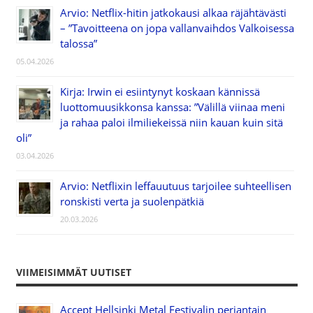
Arvio: Netflix-hitin jatkokausi alkaa räjähtävästi
– ”Tavoitteena on jopa vallanvaihdos Valkoisessa
talossa”
05.04.2026
Kirja: Irwin ei esiintynyt koskaan kännissä
luottomuusikkonsa kanssa: ”Välillä viinaa meni
ja rahaa paloi ilmiliekeissä niin kauan kuin sitä
oli”
03.04.2026
Arvio: Netflixin leffauutuus tarjoilee suhteellisen
ronskisti verta ja suolenpätkiä
20.03.2026
VIIMEISIMMÄT UUTISET
Accept Hellsinki Metal Festivalin perjantain