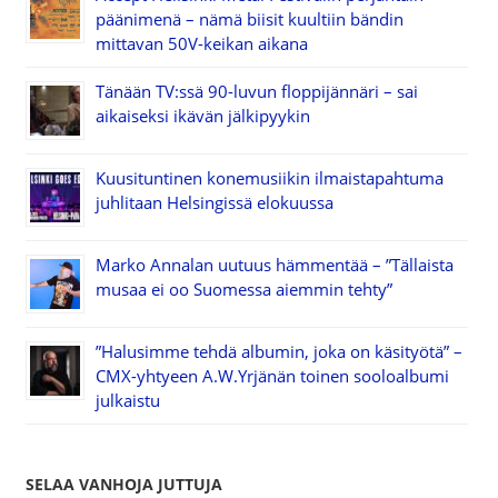
päänimenä – nämä biisit kuultiin bändin
mittavan 50V-keikan aikana
Tänään TV:ssä 90-luvun floppijännäri – sai
aikaiseksi ikävän jälkipyykin
Kuusituntinen konemusiikin ilmaistapahtuma
juhlitaan Helsingissä elokuussa
Marko Annalan uutuus hämmentää – ”Tällaista
musaa ei oo Suomessa aiemmin tehty”
”Halusimme tehdä albumin, joka on käsityötä” –
CMX-yhtyeen A.W.Yrjänän toinen sooloalbumi
julkaistu
SELAA VANHOJA JUTTUJA