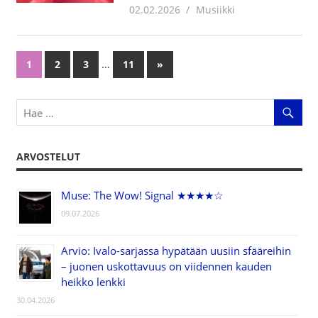
02.02.2026
Juha Kaunisto
Musiikki
…
1
2
3
11
Next
»
Artikkelien
Posts
selaus
ARVOSTELUT
Muse: The Wow! Signal ★★★★☆
09.07.2026
Arvio: Ivalo-sarjassa hypätään uusiin sfääreihin
– juonen uskottavuus on viidennen kauden
heikko lenkki
30.04.2026