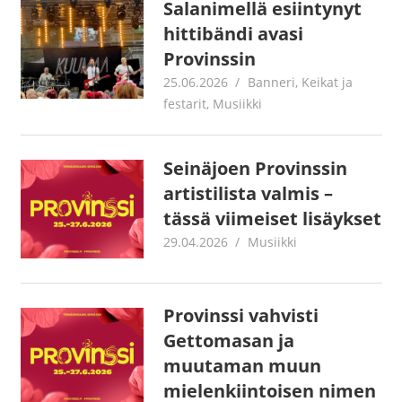
Salanimellä esiintynyt
hittibändi avasi
Provinssin
25.06.2026
Jouni Hirn
Banneri
,
Keikat ja
festarit
,
Musiikki
Seinäjoen Provinssin
artistilista valmis –
tässä viimeiset lisäykset
29.04.2026
Juha Kaunisto
Musiikki
Provinssi vahvisti
Gettomasan ja
muutaman muun
mielenkiintoisen nimen