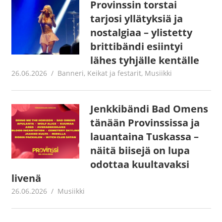
Provinssin torstai
tarjosi yllätyksiä ja
nostalgiaa – ylistetty
brittibändi esiintyi
lähes tyhjälle kentälle
26.06.2026
Jouni Hirn
Banneri
,
Keikat ja festarit
,
Musiikki
Jenkkibändi Bad Omens
tänään Provinssissa ja
lauantaina Tuskassa –
näitä biisejä on lupa
odottaa kuultavaksi
livenä
26.06.2026
Juha Kaunisto
Musiikki