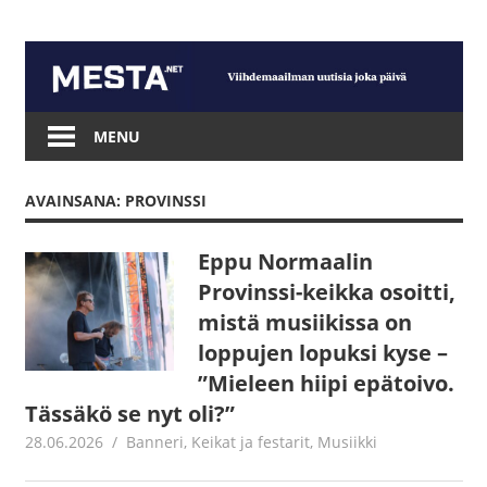
Skip
to
content
Mesta.net
MENU
AVAINSANA: PROVINSSI
Eppu Normaalin
Provinssi-keikka osoitti,
mistä musiikissa on
loppujen lopuksi kyse –
”Mieleen hiipi epätoivo.
Tässäkö se nyt oli?”
28.06.2026
Jouni Hirn
Banneri
,
Keikat ja festarit
,
Musiikki