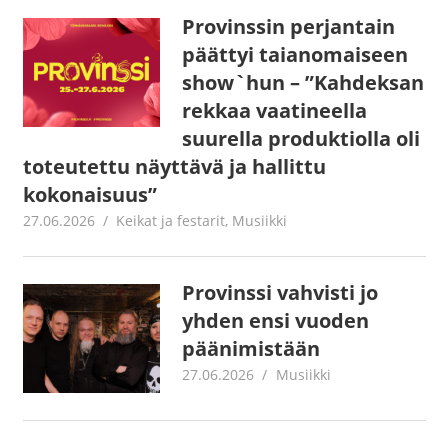
Provinssin perjantain
päättyi taianomaiseen
show`hun – ”Kahdeksan
rekkaa vaatineella
suurella produktiolla oli
toteutettu näyttävä ja hallittu
kokonaisuus”
27.06.2026
Tomi Asuintupa
Keikat ja festarit
,
Musiikki
Provinssi vahvisti jo
yhden ensi vuoden
päänimistään
27.06.2026
Juha Kaunisto
Musiikki