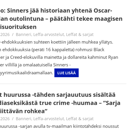
o: Sinners jää historiaan yhtenä Oscar-
lan outolintuna – päätähti tekee maagisen
lisuorituksen
.2026
Jouni Hirn
Banneri
,
Leffa-arvostelut
,
Leffat & sarjat
-ehdokkuuksien suhteen koettiin jälleen muhkea yllätys.
n ehdokkuuksia (peräti 16 kappaletta) rohmusi Black
er ja Creed-elokuvilla mainetta ja dollareita kahminut Ryan
r villillä ja omalaatuisella Sinners -
yrimusikaalidraamallaan.
LUE LISÄÄ
lit huurussa -tähden sarjauutuus sisältää
iaseksikästä true crime -huumaa – ”Sarja
riittävän rohkea”
.2026
Jouni Hirn
Banneri
,
Leffa-arvostelut
,
Leffat & sarjat
t huurussa -sarjan avulla tv-maailman kiintotähdeksi noussut