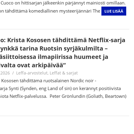
 Cuoco on hittisarjan jälkeenkin pärjännyt mainiosti omillaan.
n tähdittämä komediallinen mysteerijännäri The
LUE LISÄÄ
io: Krista Kososen tähdittämä Netflix-sarja
synkkä tarina Ruotsin syrjäkulmilta –
äsiittoisessa ilmapiirissa huumeet ja
ivalta ovat arkipäivää”
.2026
Jouni Hirn
Leffa-arvostelut
,
Leffat & sarjat
a Kososen tähdittämä ruotsalainen Nordic noir -
arja Synti (Synden, eng Land of sin) on kerännyt positiivista
ota Netflix-palvelussa. Peter Grönlundin (Goliath, Beartown)