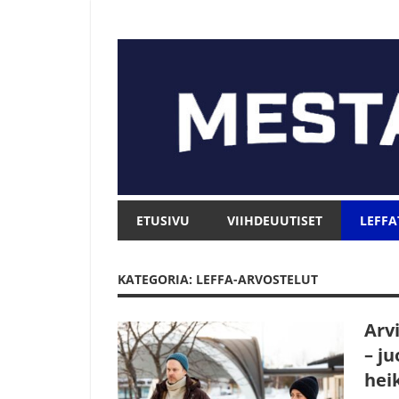
Skip
to
content
Mesta.net
Mesta.net
ETUSIVU
VIIHDEUUTISET
LEFFA
KATEGORIA: LEFFA-ARVOSTELUT
Arvi
– j
hei