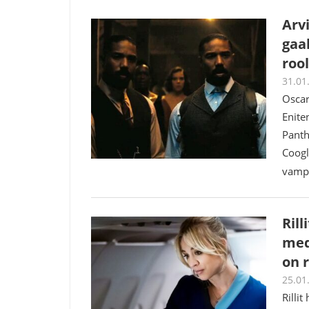
Arvi
gaa
roo
31.01
Oscar
Enite
Panth
Coogle
vampy
Ril
med
on 
25.01
Rilli