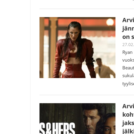
Arvi
jän
on s
27.02
Ryan 
vuoks
Beaut
sukul
tyyli
Arvi
koh
jak
jäl