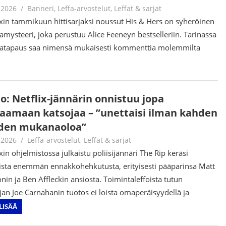
.2026
Jouni Hirn
Banneri
,
Leffa-arvostelut
,
Leffat & sarjat
ixin tammikuun hittisarjaksi noussut His & Hers on syheröinen
mysteeri, joka perustuu Alice Feeneyn bestselleriin. Tarinassa
tapaus saa nimensä mukaisesti kommenttia molemmilta
io: Netflix-jännärin onnistuu jopa
jaamaan katsojaa – ”unettaisi ilman kahden
den mukanaoloa”
.2026
Jouni Hirn
Leffa-arvostelut
,
Leffat & sarjat
xin ohjelmistossa julkaistu poliisijännäri The Rip keräsi
lista enemmän ennakkohehkutusta, erityisesti pääparinsa Matt
in ja Ben Affleckin ansiosta. Toimintaleffoista tutun
jan Joe Carnahanin tuotos ei loista omaperäisyydellä ja
LISÄÄ