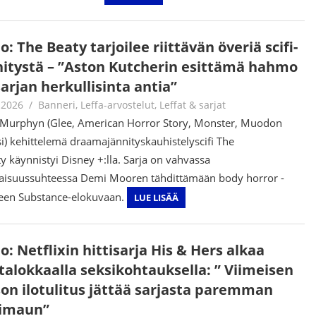
o: The Beaty tarjoilee riittävän överiä scifi-
nitystä – ”Aston Kutcherin esittämä hahmo
arjan herkullisinta antia”
.2026
Jouni Hirn
Banneri
,
Leffa-arvostelut
,
Leffat & sarjat
Murphyn (Glee, American Horror Story, Monster, Muodon
i) kehittelemä draamajännityskauhistelyscifi The
y käynnistyi Disney +:lla. Sarja on vahvassa
aisuussuhteessa Demi Mooren tähdittämään body horror -
seen Substance-elokuvaan.
LUE LISÄÄ
o: Netflixin hittisarja His & Hers alkaa
talokkaalla seksikohtauksella: ” Viimeisen
son ilotulitus jättää sarjasta paremman
kimaun”