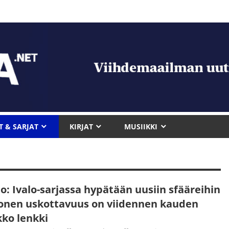
T & SARJAT
KIRJAT
MUSIIKKI
o: Ivalo-sarjassa hypätään uusiin sfääreihin
uonen uskottavuus on viidennen kauden
kko lenkki