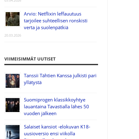
03.04.2026
Arvio: Netflixin leffauutuus
tarjoilee suhteellisen ronskisti
verta ja suolenpätkiä
20.03.2026
VIIMEISIMMÄT UUTISET
Tanssii Tähtien Kanssa julkisti pari
yllätystä
Suomiprogen klassikkoyhtye
lauantaina Tavastialla lähes 50
vuoden jälkeen
Salaiset kansiot -elokuvan K18-
uusioversio ensi viikolla