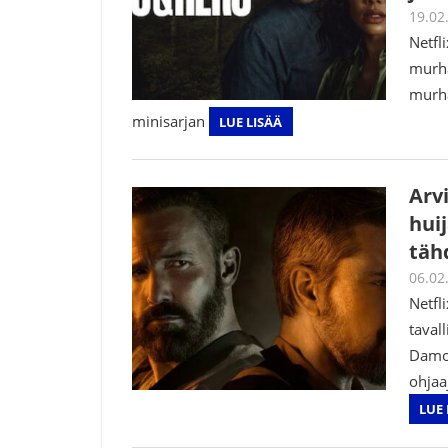
19.02
Netfl
murha
murha
minisarjan
LUE LISÄÄ
Arv
hui
täh
06.02
Netfli
taval
Damon
ohjaa
LUE 