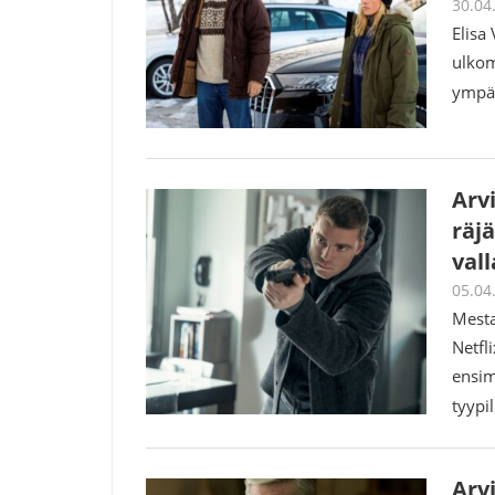
30.04
Elisa
ulkom
ympär
Arvi
räj
val
05.04
Mesta
Netfl
ensim
tyypi
Arvi