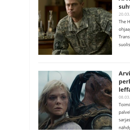
suht
20.03
The H
ohjaa
Trans
suoli
Arv
per
leff
08.03
Toimi
palve
sarja
nähdy