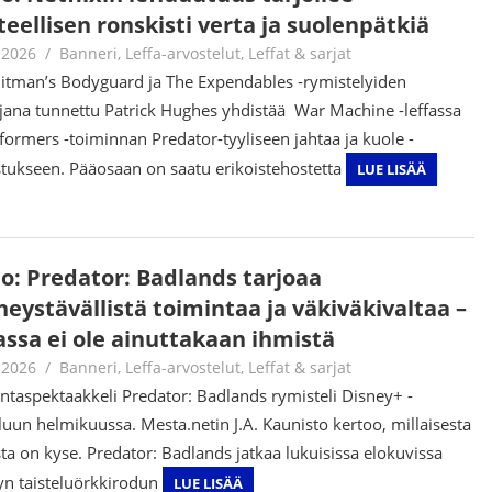
eellisen ronskisti verta ja suolenpätkiä
.2026
Jouni Hirn
Banneri
,
Leffa-arvostelut
,
Leffat & sarjat
itman’s Bodyguard ja The Expendables -rymistelyiden
jana tunnettu Patrick Hughes yhdistää War Machine -leffassa
formers -toiminnan Predator-tyyliseen jahtaa ja kuole -
stukseen. Pääosaan on saatu erikoistehostetta
LUE LISÄÄ
io: Predator: Badlands tarjoaa
heystävällistä toimintaa ja väkiväkivaltaa –
assa ei ole ainuttakaan ihmistä
.2026
Jouni Hirn
Banneri
,
Leffa-arvostelut
,
Leffat & sarjat
ntaspektaakkeli Predator: Badlands rymisteli Disney+ -
luun helmikuussa. Mesta.netin J.A. Kaunisto kertoo, millaisesta
sta on kyse. Predator: Badlands jatkaa lukuisissa elokuvissa
n taisteluörkkirodun
LUE LISÄÄ