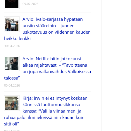
09.07.2026
Arvio: Ivalo-sarjassa hypätään
uusiin sfääreihin – juonen
uskottavuus on viidennen kauden
heikko lenkki
30.04.2026
Arvio: Netflix-hitin jatkokausi
alkaa räjähtävästi – ”Tavoitteena
on jopa vallanvaihdos Valkoisessa
talossa”
05.04.2026
Kirja: Irwin ei esiintynyt koskaan
kännissä luottomuusikkonsa
kanssa: ”Välillä viinaa meni ja
rahaa paloi ilmiliekeissä niin kauan kuin
sitä oli”