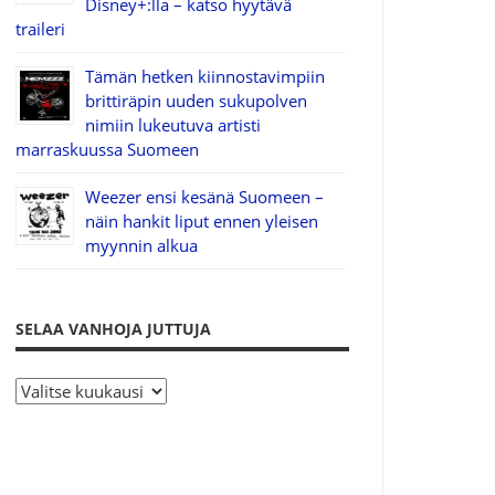
Disney+:lla – katso hyytävä
traileri
Tämän hetken kiinnostavimpiin
brittiräpin uuden sukupolven
nimiin lukeutuva artisti
marraskuussa Suomeen
Weezer ensi kesänä Suomeen –
näin hankit liput ennen yleisen
myynnin alkua
SELAA VANHOJA JUTTUJA
S
e
l
a