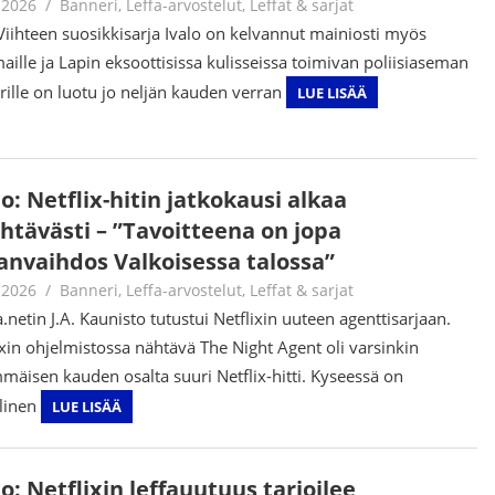
.2026
Jouni Hirn
Banneri
,
Leffa-arvostelut
,
Leffat & sarjat
 Viihteen suosikkisarja Ivalo on kelvannut mainiosti myös
aille ja Lapin eksoottisissa kulisseissa toimivan poliisiaseman
ille on luotu jo neljän kauden verran
LUE LISÄÄ
o: Netflix-hitin jatkokausi alkaa
ähtävästi – ”Tavoitteena on jopa
lanvaihdos Valkoisessa talossa”
.2026
Juha Kaunisto
Banneri
,
Leffa-arvostelut
,
Leffat & sarjat
.netin J.A. Kaunisto tutustui Netflixin uuteen agenttisarjaan.
ixin ohjelmistossa nähtävä The Night Agent oli varsinkin
mäisen kauden osalta suuri Netflix-hitti. Kyseessä on
llinen
LUE LISÄÄ
o: Netflixin leffauutuus tarjoilee