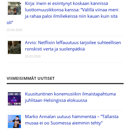
Kirja: Irwin ei esiintynyt koskaan kännissä
luottomuusikkonsa kanssa: ”Välillä viinaa meni
ja rahaa paloi ilmiliekeissä niin kauan kuin sitä
oli”
03.04.2026
Arvio: Netflixin leffauutuus tarjoilee suhteellisen
ronskisti verta ja suolenpätkiä
20.03.2026
VIIMEISIMMÄT UUTISET
Kuusituntinen konemusiikin ilmaistapahtuma
juhlitaan Helsingissä elokuussa
Marko Annalan uutuus hämmentää – ”Tällaista
musaa ei oo Suomessa aiemmin tehty”