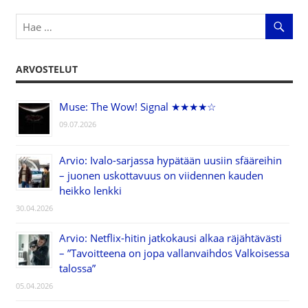
ARVOSTELUT
Muse: The Wow! Signal ★★★★☆
09.07.2026
Arvio: Ivalo-sarjassa hypätään uusiin sfääreihin
– juonen uskottavuus on viidennen kauden
heikko lenkki
30.04.2026
Arvio: Netflix-hitin jatkokausi alkaa räjähtävästi
– ”Tavoitteena on jopa vallanvaihdos Valkoisessa
talossa”
05.04.2026