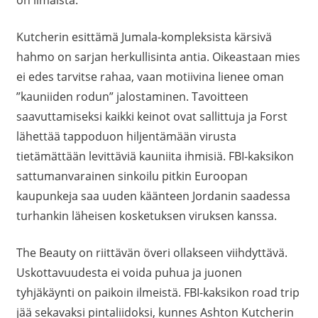
on ilmaista.
Kutcherin esittämä Jumala-kompleksista kärsivä
hahmo on sarjan herkullisinta antia. Oikeastaan mies
ei edes tarvitse rahaa, vaan motiivina lienee oman
”kauniiden rodun” jalostaminen. Tavoitteen
saavuttamiseksi kaikki keinot ovat sallittuja ja Forst
lähettää tappoduon hiljentämään virusta
tietämättään levittäviä kauniita ihmisiä. FBI-kaksikon
sattumanvarainen sinkoilu pitkin Euroopan
kaupunkeja saa uuden käänteen Jordanin saadessa
turhankin läheisen kosketuksen viruksen kanssa.
The Beauty on riittävän överi ollakseen viihdyttävä.
Uskottavuudesta ei voida puhua ja juonen
tyhjäkäynti on paikoin ilmeistä. FBI-kaksikon road trip
jää sekavaksi pintaliidoksi, kunnes Ashton Kutcherin