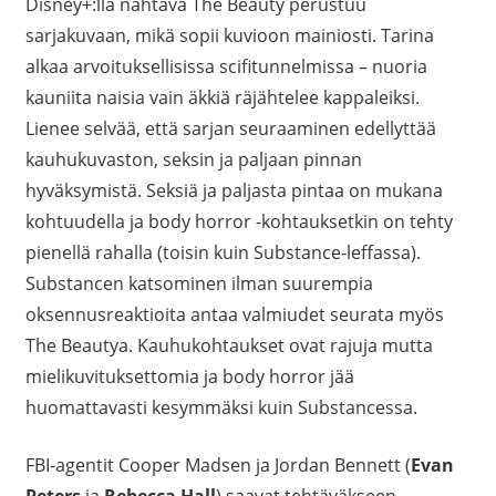
Disney+:lla nähtävä The Beauty perustuu
sarjakuvaan, mikä sopii kuvioon mainiosti. Tarina
alkaa arvoituksellisissa scifitunnelmissa – nuoria
kauniita naisia vain äkkiä räjähtelee kappaleiksi.
Lienee selvää, että sarjan seuraaminen edellyttää
kauhukuvaston, seksin ja paljaan pinnan
hyväksymistä. Seksiä ja paljasta pintaa on mukana
kohtuudella ja body horror -kohtauksetkin on tehty
pienellä rahalla (toisin kuin Substance-leffassa).
Substancen katsominen ilman suurempia
oksennusreaktioita antaa valmiudet seurata myös
The Beautya. Kauhukohtaukset ovat rajuja mutta
mielikuvituksettomia ja body horror jää
huomattavasti kesymmäksi kuin Substancessa.
FBI-agentit Cooper Madsen ja Jordan Bennett (
Evan