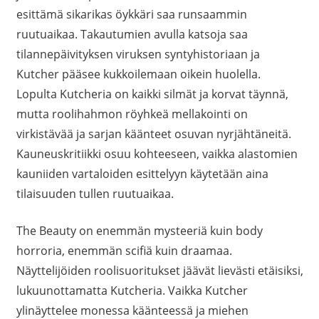
esittämä sikarikas öykkäri saa runsaammin
ruutuaikaa. Takautumien avulla katsoja saa
tilannepäivityksen viruksen syntyhistoriaan ja
Kutcher pääsee kukkoilemaan oikein huolella.
Lopulta Kutcheria on kaikki silmät ja korvat täynnä,
mutta roolihahmon röyhkeä mellakointi on
virkistävää ja sarjan käänteet osuvan nyrjähtäneitä.
Kauneuskritiikki osuu kohteeseen, vaikka alastomien
kauniiden vartaloiden esittelyyn käytetään aina
tilaisuuden tullen ruutuaikaa.
The Beauty on enemmän mysteeriä kuin body
horroria, enemmän scifiä kuin draamaa.
Näyttelijöiden roolisuoritukset jäävät lievästi etäisiksi,
lukuunottamatta Kutcheria. Vaikka Kutcher
ylinäyttelee monessa käänteessä ja miehen