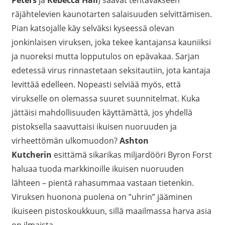
Peters
ja
Rebecca Hall
) saavat tehtäväkseen
räjähtelevien kaunotarten salaisuuden selvittämisen.
Pian katsojalle käy selväksi kyseessä olevan
jonkinlaisen viruksen, joka tekee kantajansa kauniiksi
ja nuoreksi mutta lopputulos on epävakaa. Sarjan
edetessä virus rinnastetaan seksitautiin, jota kantaja
levittää edelleen. Nopeasti selviää myös, että
virukselle on olemassa suuret suunnitelmat. Kuka
jättäisi mahdollisuuden käyttämättä, jos yhdellä
pistoksella saavuttaisi ikuisen nuoruuden ja
virheettömän ulkomuodon?
Ashton
Kutcherin
esittämä sikarikas miljardööri Byron Forst
haluaa tuoda markkinoille ikuisen nuoruuden
lähteen – pientä rahasummaa vastaan tietenkin.
Viruksen huonona puolena on ”uhrin” jääminen
ikuiseen pistoskoukkuun, sillä maailmassa harva asia