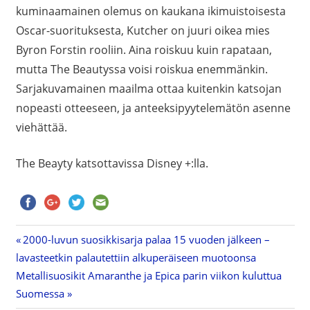
kuminaamainen olemus on kaukana ikimuistoisesta
Oscar-suorituksesta, Kutcher on juuri oikea mies
Byron Forstin rooliin. Aina roiskuu kuin rapataan,
mutta The Beautyssa voisi roiskua enemmänkin.
Sarjakuvamainen maailma ottaa kuitenkin katsojan
nopeasti otteeseen, ja anteeksipyytelemätön asenne
viehättää.
The Beayty katsottavissa Disney +:lla.
Previous
2000-luvun suosikkisarja palaa 15 vuoden jälkeen –
Artikkelien
lavasteetkin palautettiin alkuperäiseen muotoonsa
Post:
Next
Metallisuosikit Amaranthe ja Epica parin viikon kuluttua
selaus
Post:
Suomessa