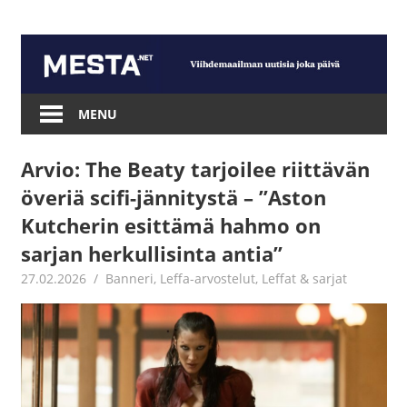
Skip
to
content
Mesta.net
MENU
Arvio: The Beaty tarjoilee riittävän
överiä scifi-jännitystä – ”Aston
Kutcherin esittämä hahmo on
sarjan herkullisinta antia”
27.02.2026
Jouni Hirn
Banneri
,
Leffa-arvostelut
,
Leffat & sarjat