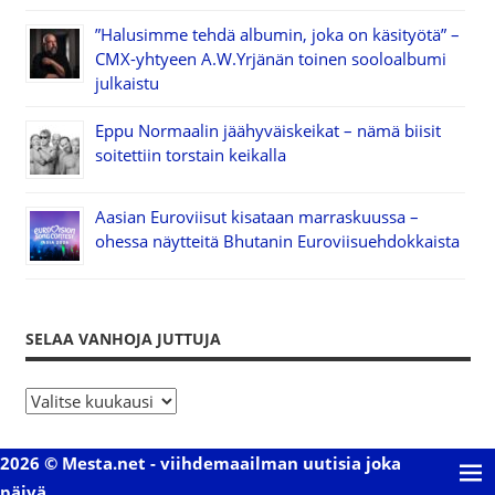
”Halusimme tehdä albumin, joka on käsityötä” –
CMX-yhtyeen A.W.Yrjänän toinen sooloalbumi
julkaistu
Eppu Normaalin jäähyväiskeikat – nämä biisit
soitettiin torstain keikalla
Aasian Euroviisut kisataan marraskuussa –
ohessa näytteitä Bhutanin Euroviisuehdokkaista
SELAA VANHOJA JUTTUJA
S
e
l
2026 © Mesta.net - viihdemaailman uutisia joka
a
päivä