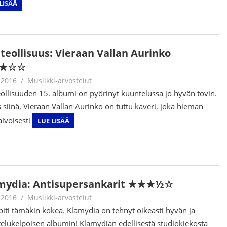
LISÄÄ
iteollisuus: Vieraan Vallan Aurinko
★☆☆
.2016
Juha Kaunisto
Musiikki-arvostelut
eollisuuden 15. albumi on pyörinyt kuuntelussa jo hyvän tovin.
 siinä, Vieraan Vallan Aurinko on tuttu kaveri, joka hieman
aivoisesti
LUE LISÄÄ
mydia: Antisupersankarit ★★★½☆
.2016
Juha Kaunisto
Musiikki-arvostelut
piti tämäkin kokea. Klamydia on tehnyt oikeasti hyvän ja
elukelpoisen albumin! Klamydian edellisestä studiokiekosta