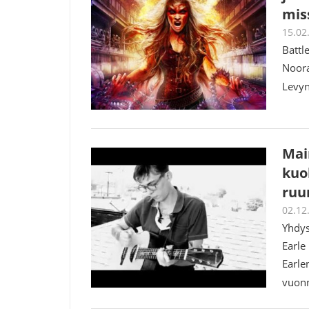
mis
15.02
Battl
Noora
Levyn
Mai
kuol
ruu
02.12
Yhdys
Earle
Earle
vuon