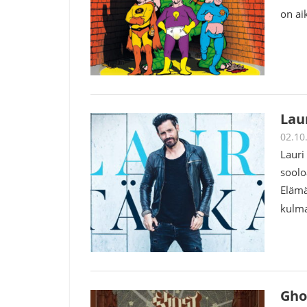
on ai
Lau
02.10
Lauri
soolo
Elämä
kulm
Gho