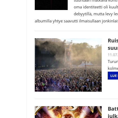
oma identiteetti oli kuul
debyytillä, mutta levy l
albumilla yhtye saavutti ilmaisullaan jonkinl
Rui
suu
11.07
Turun
kolme
LUE 
Bat
jul