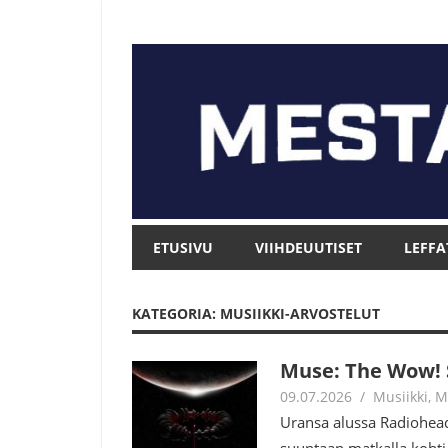
Skip
to
content
Mesta.net
Mesta.net
ETUSIVU
VIIHDEUUTISET
LEFFA
KATEGORIA: MUSIIKKI-ARVOSTELUT
Muse: The Wow!
09.07.2026
Tomi Asuin
Musiikki
,
M
Uransa alussa Radiohead
suuntaan matkalla kohti 