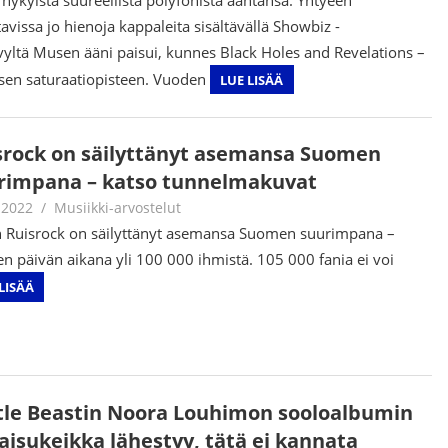
tavissa jo hienoja kappaleita sisältävällä Showbiz -
evyltä Musen ääni paisui, kunnes Black Holes and Revelations –
aisen saturaatiopisteen. Vuoden
LUE LISÄÄ
srock on säilyttänyt asemansa Suomen
rimpana – katso tunnelmakuvat
.2022
Juha Kaunisto
Musiikki-arvostelut
 Ruisrock on säilyttänyt asemansa Suomen suurimpana –
n päivän aikana yli 100 000 ihmistä. 105 000 fania ei voi
LISÄÄ
tle Beastin Noora Louhimon sooloalbumin
kaisukeikka lähestyy, tätä ei kannata