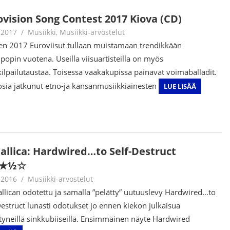
ovision Song Contest 2017 Kiova (CD)
.2017
Juha Kaunisto
Musiikki
,
Musiikki-arvostelut
n 2017 Euroviisut tullaan muistamaan trendikkään
ipopin vuotena. Useilla viisuartisteilla on myös
kilpailutaustaa. Toisessa vaakakupissa painavat voimaballadit.
osia jatkunut etno-ja kansanmusiikkiainesten
LUE LISÄÄ
allica: Hardwired…to Self-Destruct
★½☆
.2016
Juha Kaunisto
Musiikki-arvostelut
lican odotettu ja samalla ”pelätty” uutuuslevy Hardwired…to
Destruct lunasti odotukset jo ennen kiekon julkaisua
tyneillä sinkkubiiseillä. Ensimmäinen näyte Hardwired