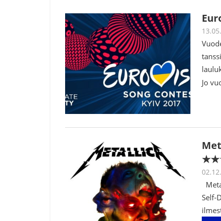
Eur
13.05
Vuode
tanss
laulu
Jo vu
Met
★★
02.12
Metal
Self-
ilmes