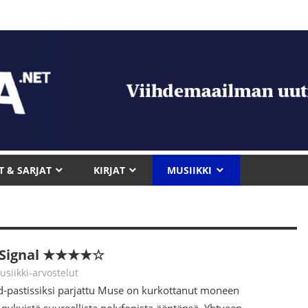
T & SARJAT
KIRJAT
MUSIIKKI
 Signal ★★★★☆
tupa
usiikki-arvostelut
-pastissiksi parjattu Muse on kurkottanut moneen
nykyistä suureellista polyfonista ääntänsä. Yhtyeen