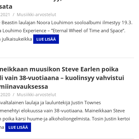
sata
.2021
Juha Kaunisto
Musiikki-arvostelut
e Beastin laulajan Noora Louhimon sooloalbumi ilmestyy 19.3.
 Louhimo Experience – ”Eternal Wheel of Time and Space”.
 julkaisukeikka
LUE LISÄÄ
neikkaan muusikon Steve Earlen poika
i vain 38-vuotiaana – kuolinsyy vahvistui
miinavauksessa
.2020
Juha Kaunisto
Musiikki-arvostelut
valtalainen laulaja ja lauluntekijä Justin Townes
 menehtyi elokuussa vain 38-vuotiaana. Maineikkaan Steve
n poika kärsi huume-ja alkoholiongelmista. Tosin Justin kertoi
na
LUE LISÄÄ