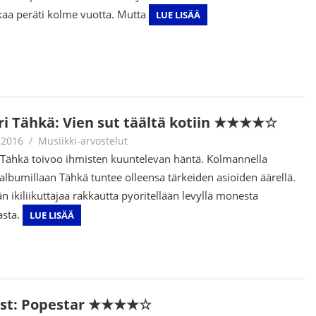
kaa peräti kolme vuotta. Mutta
LUE LISÄÄ
ri Tähkä: Vien sut täältä kotiin ★★★★☆
.2016
Juha Kaunisto
Musiikki-arvostelut
 Tähkä toivoo ihmisten kuuntelevan häntä. Kolmannella
albumillaan Tähkä tuntee olleensa tärkeiden asioiden äärellä.
n ikiliikuttajaa rakkautta pyöritellään levyllä monesta
asta.
LUE LISÄÄ
st: Popestar ★★★★☆