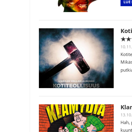
LUE 
Kot
★★
10.11
Kotit
Mikäs
putki
Kla
13.10
Hah, 
kuunt