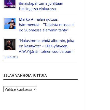
ilmaistapahtuma juhlitaan
Helsingissä elokuussa
Marko Annalan uutuus
hämmentää – ”Tällaista musaa ei
oo Suomessa aiemmin tehty”
”Halusimme tehdä albumin, joka
on käsityötä” – CMX-yhtyeen
A.W.Yrjänän toinen sooloalbumi
julkaistu
SELAA VANHOJA JUTTUJA
S
e
l
a