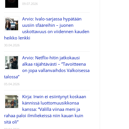
09.07.2026
Arvio: Ivalo-sarjassa hypätään
uusiin sfääreihin – juonen
uskottavuus on viidennen kauden
heikko lenkki
30.04.2026
Arvio: Netflix-hitin jatkokausi
alkaa räjähtävästi – ”Tavoitteena
on jopa vallanvaihdos Valkoisessa
talossa”
05.04.2026
Kirja: Irwin ei esiintynyt koskaan
kännissä luottomuusikkonsa
kanssa: ”Välillä viinaa meni ja
rahaa paloi ilmiliekeissä niin kauan kuin
sitä oli”