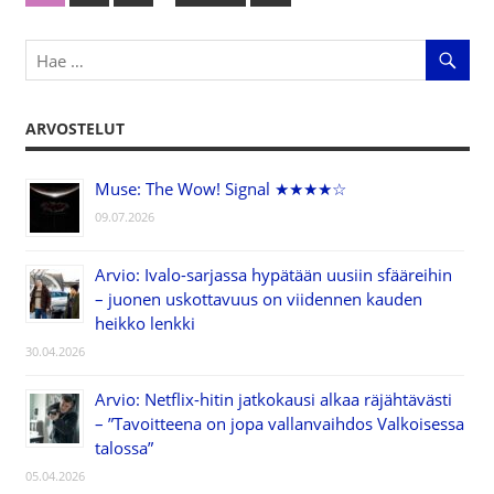
Artikkelien
Posts
selaus
ARVOSTELUT
Muse: The Wow! Signal ★★★★☆
09.07.2026
Arvio: Ivalo-sarjassa hypätään uusiin sfääreihin
– juonen uskottavuus on viidennen kauden
heikko lenkki
30.04.2026
Arvio: Netflix-hitin jatkokausi alkaa räjähtävästi
– ”Tavoitteena on jopa vallanvaihdos Valkoisessa
talossa”
05.04.2026