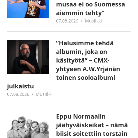
musaa ei oo Suomessa
aiemmin tehty”
07.08.2026
Juha Kaunisto
Musiikki
”Halusimme tehdä
albumin, joka on
käsityötä” – CMX-
yhtyeen A.W.Yrjänän
toinen sooloalbumi
julkaistu
07.08.2026
Juha Kaunisto
Musiikki
Eppu Normaalin
jäähyväiskeikat – nämä
biisit soitettiin torstain