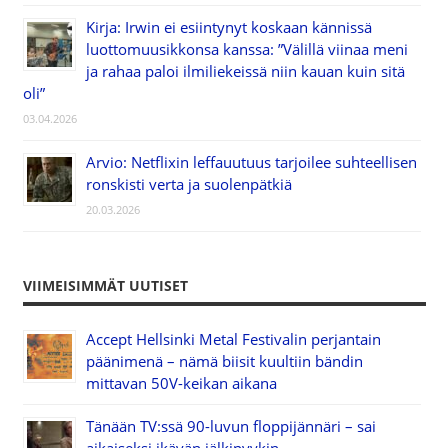
Kirja: Irwin ei esiintynyt koskaan kännissä
luottomuusikkonsa kanssa: ”Välillä viinaa meni
ja rahaa paloi ilmiliekeissä niin kauan kuin sitä
oli”
03.04.2026
Arvio: Netflixin leffauutuus tarjoilee suhteellisen
ronskisti verta ja suolenpätkiä
20.03.2026
VIIMEISIMMÄT UUTISET
Accept Hellsinki Metal Festivalin perjantain
päänimenä – nämä biisit kuultiin bändin
mittavan 50V-keikan aikana
Tänään TV:ssä 90-luvun floppijännäri – sai