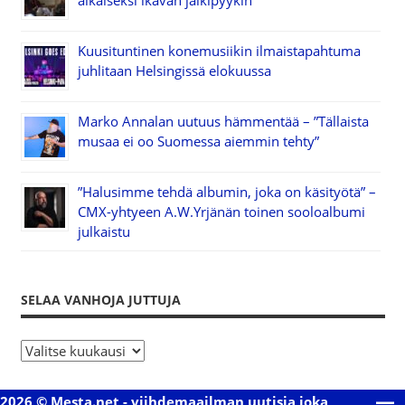
aikaiseksi ikävän jälkipyykin
Kuusituntinen konemusiikin ilmaistapahtuma
juhlitaan Helsingissä elokuussa
Marko Annalan uutuus hämmentää – ”Tällaista
musaa ei oo Suomessa aiemmin tehty”
”Halusimme tehdä albumin, joka on käsityötä” –
CMX-yhtyeen A.W.Yrjänän toinen sooloalbumi
julkaistu
SELAA VANHOJA JUTTUJA
S
e
l
2026 © Mesta.net - viihdemaailman uutisia joka