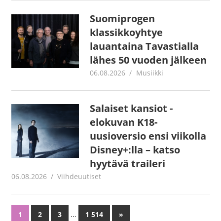
Suomiprogen
klassikkoyhtye
lauantaina Tavastialla
lähes 50 vuoden jälkeen
06.08.2026
Juha Kaunisto
Musiikki
Salaiset kansiot -
elokuvan K18-
uusioversio ensi viikolla
Disney+:lla – katso
hyytävä traileri
06.08.2026
Juha Kaunisto
Viihdeuutiset
…
1
2
3
1 514
Next
»