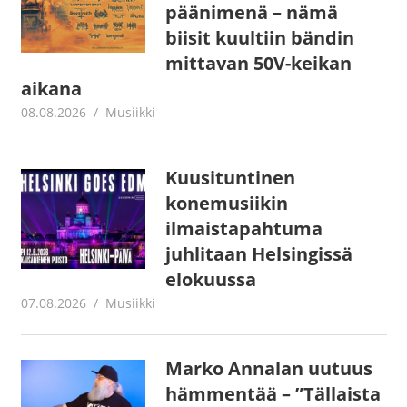
päänimenä – nämä
biisit kuultiin bändin
mittavan 50V-keikan
aikana
08.08.2026
Juha Kaunisto
Musiikki
Kuusituntinen
konemusiikin
ilmaistapahtuma
juhlitaan Helsingissä
elokuussa
07.08.2026
Juha Kaunisto
Musiikki
Marko Annalan uutuus
hämmentää – ”Tällaista