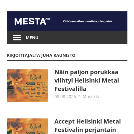
Skip
to
content
Mesta.net
MENU
KIRJOITTAJALTA
JUHA KAUNISTO
Näin paljon porukkaa
viihtyi Hellsinki Metal
Festivalilla
08.08.2026
Juha Kaunisto
Musiikki
Accept Hellsinki Metal
Festivalin perjantain