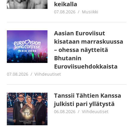
keikalla
07.08.2026
Juha Kaunisto
Musiikki
Aasian Euroviisut
kisataan marraskuussa
– ohessa näytteitä
Bhutanin
Euroviisuehdokkaista
07.08.2026
Juha Kaunisto
Viihdeuutiset
Tanssii Tähtien Kanssa
julkisti pari yllätystä
06.08.2026
Juha Kaunisto
Viihdeuutiset