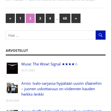
…
«
Previous
1
2
3
4
68
Next
»
Artikkelien
Posts
Posts
selaus
ARVOSTELUT
Muse: The Wow! Signal ★★★★☆
09.07.2026
Arvio: Ivalo-sarjassa hypätään uusiin sfääreihin
– juonen uskottavuus on viidennen kauden
heikko lenkki
30.04.2026