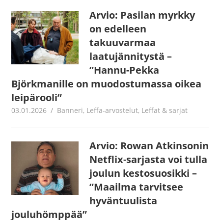
Arvio: Pasilan myrkky
on edelleen
takuuvarmaa
laatujännitystä –
”Hannu-Pekka
Björkmanille on muodostumassa oikea
leipärooli”
03.01.2026
Juha Kaunisto
Banneri
,
Leffa-arvostelut
,
Leffat & sarjat
Arvio: Rowan Atkinsonin
Netflix-sarjasta voi tulla
joulun kestosuosikki –
”Maailma tarvitsee
hyväntuulista
jouluhömppää”