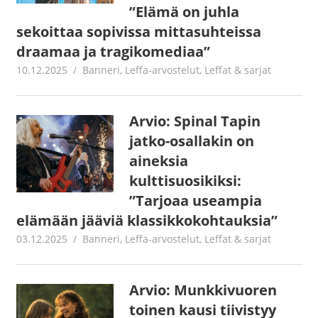
”Elämä on juhla
sekoittaa sopivissa mittasuhteissa
draamaa ja tragikomediaa”
10.12.2025
Jouni Hirn
Banneri
,
Leffa-arvostelut
,
Leffat & sarjat
Arvio: Spinal Tapin
jatko-osallakin on
aineksia
kulttisuosikiksi:
”Tarjoaa useampia
elämään jääviä klassikkokohtauksia”
03.12.2025
Juha Kaunisto
Banneri
,
Leffa-arvostelut
,
Leffat & sarjat
Arvio: Munkkivuoren
toinen kausi tiivistyy