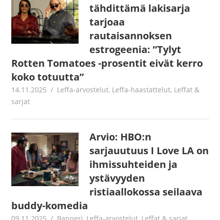
tähdittämä lakisarja
tarjoaa
rautaisannoksen
estrogeenia: ”Tylyt
Rotten Tomatoes -prosentit eivät kerro
koko totuutta”
14.11.2025
Jouni Hirn
Leffa-arvostelut
,
Leffa-haastattelut
,
Leffat &
sarjat
Arvio: HBO:n
sarjauutuus I Love LA on
ihmissuhteiden ja
ystävyyden
ristiaallokossa seilaava
buddy-komedia
09.11.2025
Juha Kaunisto
Banneri
,
Leffa-arvostelut
,
Leffat & sarjat