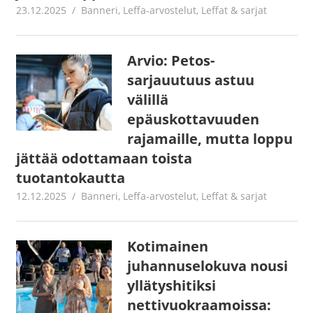
23.12.2025
Jouni Hirn
Banneri
,
Leffa-arvostelut
,
Leffat & sarjat
Arvio: Petos-
sarjauutuus astuu
välillä
epäuskottavuuden
rajamaille, mutta loppu
jättää odottamaan toista
tuotantokautta
12.12.2025
Juha Kaunisto
Banneri
,
Leffa-arvostelut
,
Leffat & sarjat
Kotimainen
juhannuselokuva nousi
yllätyshitiksi
nettivuokraamoissa: