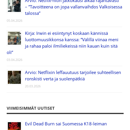
Arvio: Netflix-hitin jatkokausi alkaa räjähtävästi
– ”Tavoitteena on jopa vallanvaihdos Valkoisessa
talossa”
05.04.2026
Kirja: Irwin ei esiintynyt koskaan kännissä
luottomuusikkonsa kanssa: ”Välillä viinaa meni
ja rahaa paloi ilmiliekeissä niin kauan kuin sitä
oli”
03.04.2026
Arvio: Netflixin leffauutuus tarjoilee suhteellisen
ronskisti verta ja suolenpätkiä
20.03.2026
VIIMEISIMMÄT UUTISET
Evil Dead Burn sai Suomessa K18-leiman