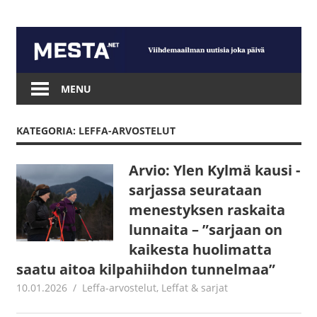
Skip
to
content
Mesta.net
MENU
KATEGORIA: LEFFA-ARVOSTELUT
Arvio: Ylen Kylmä kausi -
sarjassa seurataan
menestyksen raskaita
lunnaita – ”sarjaan on
kaikesta huolimatta
saatu aitoa kilpahiihdon tunnelmaa”
10.01.2026
Juha Kaunisto
Leffa-arvostelut
,
Leffat & sarjat