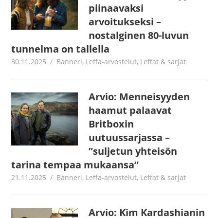
piinaavaksi
arvoitukseksi –
nostalginen 80-luvun
tunnelma on tallella
30.11.2025
Juha Kaunisto
Banneri
,
Leffa-arvostelut
,
Leffat & sarjat
Arvio: Menneisyyden
haamut palaavat
Britboxin
uutuussarjassa –
”suljetun yhteisön
tarina tempaa mukaansa”
21.11.2025
Jouni Hirn
Banneri
,
Leffa-arvostelut
,
Leffat & sarjat
Arvio: Kim Kardashianin