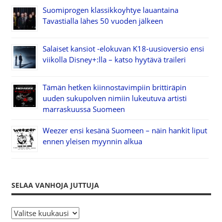
Suomiprogen klassikkoyhtye lauantaina
Tavastialla lähes 50 vuoden jälkeen
Salaiset kansiot -elokuvan K18-uusioversio ensi
viikolla Disney+:lla – katso hyytävä traileri
Tämän hetken kiinnostavimpiin brittiräpin
uuden sukupolven nimiin lukeutuva artisti
marraskuussa Suomeen
Weezer ensi kesänä Suomeen – näin hankit liput
ennen yleisen myynnin alkua
SELAA VANHOJA JUTTUJA
S