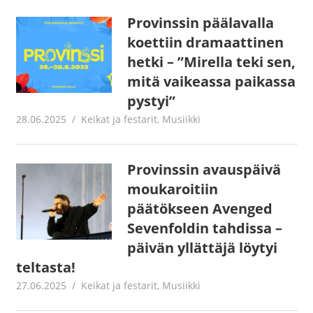
Provinssin päälavalla
koettiin dramaattinen
hetki – ”Mirella teki sen,
mitä vaikeassa paikassa
pystyi”
28.06.2025
Jouni Hirn
Keikat ja festarit
,
Musiikki
Provinssin avauspäivä
moukaroitiin
päätökseen Avenged
Sevenfoldin tahdissa –
päivän yllättäjä löytyi
teltasta!
27.06.2025
Jouni Hirn
Keikat ja festarit
,
Musiikki