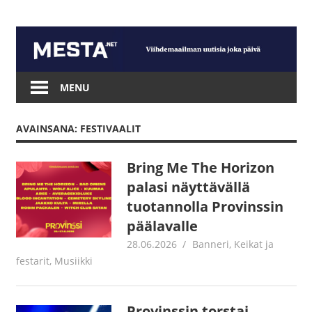
Skip
to
content
Mesta.net
MENU
AVAINSANA: FESTIVAALIT
Bring Me The Horizon
palasi näyttävällä
tuotannolla Provinssin
päälavalle
28.06.2026
Tomi Asuintupa
Banneri
,
Keikat ja
festarit
,
Musiikki
Provinssin torstai