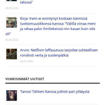
talossa”
05.04.2026
Kirja: Irwin ei esiintynyt koskaan kännissä
luottomuusikkonsa kanssa: ”Välillä viinaa meni
ja rahaa paloi ilmiliekeissä niin kauan kuin sitä
oli”
03.04.2026
Arvio: Netflixin leffauutuus tarjoilee suhteellisen
ronskisti verta ja suolenpätkiä
20.03.2026
VIIMEISIMMÄT UUTISET
Tanssii Tähtien Kanssa julkisti pari yllätystä