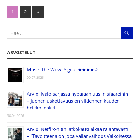
1
2
Next
»
Artikkelien
Posts
selaus
ARVOSTELUT
Muse: The Wow! Signal ★★★★☆
09.07.2026
Arvio: Ivalo-sarjassa hypätään uusiin sfääreihin
– juonen uskottavuus on viidennen kauden
heikko lenkki
30.04.2026
Arvio: Netflix-hitin jatkokausi alkaa räjähtävästi
– ”Tavoitteena on jopa vallanvaihdos Valkoisessa