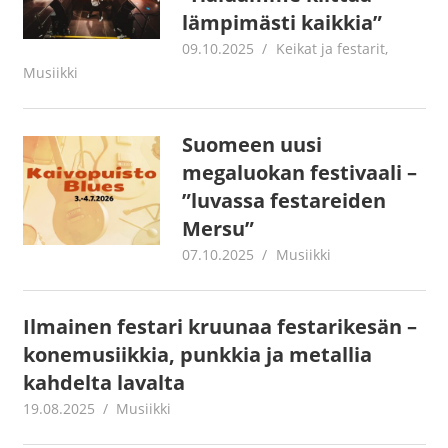
lämpimästi kaikkia”
09.10.2025
Jouni Hirn
Keikat ja festarit
,
Musiikki
Suomeen uusi
megaluokan festivaali –
”luvassa festareiden
Mersu”
07.10.2025
Jouni Hirn
Musiikki
Ilmainen festari kruunaa festarikesän –
konemusiikkia, punkkia ja metallia
kahdelta lavalta
19.08.2025
Jouni Hirn
Musiikki