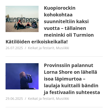
Kuopiorockin
kohokohtaa
suunniteltiin kaksi
vuotta – tällainen
meininki oli Turmion
Kätilöiden erikoiskeikalla!
26.07.2025
Jouni Hirn
Keikat ja festarit
,
Musiikki
Provinssiin palannut
Lorna Shore on lähellä
isoa läpimurtoa –
laulaja kuittaili bändin
ja festivaalin suhteesta
29.06.2025
Jouni Hirn
Keikat ja festarit
,
Musiikki