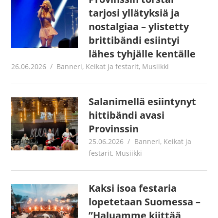
tarjosi yllätyksiä ja
nostalgiaa – ylistetty
brittibändi esiintyi
lähes tyhjälle kentälle
26.06.2026
Jouni Hirn
Banneri
,
Keikat ja festarit
,
Musiikki
Salanimellä esiintynyt
hittibändi avasi
Provinssin
25.06.2026
Jouni Hirn
Banneri
,
Keikat ja
festarit
,
Musiikki
Kaksi isoa festaria
lopetetaan Suomessa –
”Haluamme kiittää