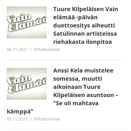
Tuure Kilpeläisen Vain
elämää -päivän
duettoesitys aiheutti
Satulinnan artisteissa
riehakasta ilonpitoa
06.11.2021
Juha Kaunisto
Viihdeuutiset
Anssi Kela muistelee
somessa, muutti
aikoinaan Tuure
Kilpeläisen asuntoon –
”Se oli mahtava
kämppä”
05.11.2021
Juha Kaunisto
Viihdeuutiset