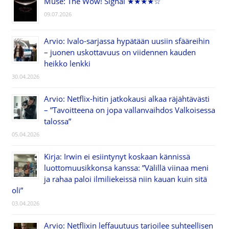
Muse: The Wow! Signal ★★★★☆
09.07.2026
Arvio: Ivalo-sarjassa hypätään uusiin sfääreihin
– juonen uskottavuus on viidennen kauden
heikko lenkki
30.04.2026
Arvio: Netflix-hitin jatkokausi alkaa räjähtävästi
– ”Tavoitteena on jopa vallanvaihdos Valkoisessa
talossa”
05.04.2026
Kirja: Irwin ei esiintynyt koskaan kännissä
luottomuusikkonsa kanssa: ”Välillä viinaa meni
ja rahaa paloi ilmiliekeissä niin kauan kuin sitä
oli”
03.04.2026
Arvio: Netflixin leffauutuus tarjoilee suhteellisen