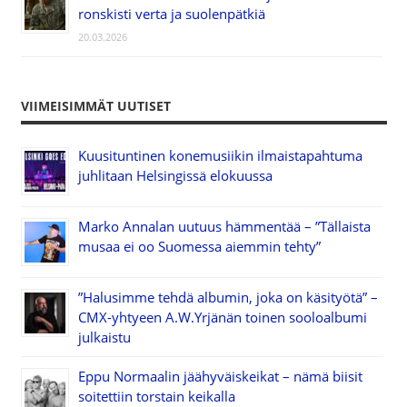
ronskisti verta ja suolenpätkiä
20.03.2026
VIIMEISIMMÄT UUTISET
Kuusituntinen konemusiikin ilmaistapahtuma
juhlitaan Helsingissä elokuussa
Marko Annalan uutuus hämmentää – ”Tällaista
musaa ei oo Suomessa aiemmin tehty”
”Halusimme tehdä albumin, joka on käsityötä” –
CMX-yhtyeen A.W.Yrjänän toinen sooloalbumi
julkaistu
Eppu Normaalin jäähyväiskeikat – nämä biisit
soitettiin torstain keikalla