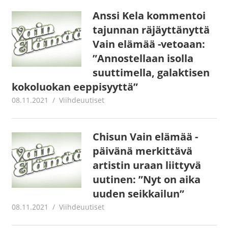
Anssi Kela kommentoi
tajunnan räjäyttänyttä
Vain elämää -vetoaan:
”Annostellaan isolla
suuttimella, galaktisen
kokoluokan eeppisyyttä”
08.11.2021
Juha Kaunisto
Viihdeuutiset
Chisun Vain elämää -
päivänä merkittävä
artistin uraan liittyvä
uutinen: ”Nyt on aika
uuden seikkailun”
08.11.2021
Juha Kaunisto
Viihdeuutiset