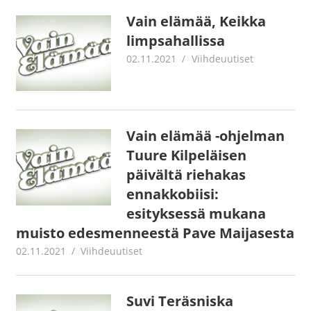
Vain elämää, Keikka
limpsahallissa
02.11.2021
Juha Kaunisto
Viihdeuutiset
Vain elämää -ohjelman
Tuure Kilpeläisen
päivältä riehakas
ennakkobiisi:
esityksessä mukana
muisto edesmenneestä Pave Maijasesta
02.11.2021
Juha Kaunisto
Viihdeuutiset
Suvi Teräsniska