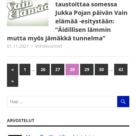
taustoittaa somessa
Jukka Pojan päivän Vain
elämää -esitystään:
”Äidillisen lämmin
mutta myös jämäkkä tunnelma”
01.11.2021
Juha Kaunisto
Viihdeuutiset
…
…
«
Previous
1
26
27
28
29
30
42
Artikkelien
Posts
Next
»
selaus
Posts
ARVOSTELUT