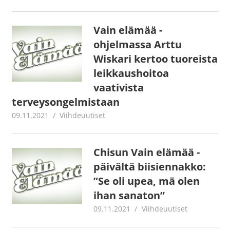
Vain elämää -
ohjelmassa Arttu
Wiskari kertoo tuoreista
leikkaushoitoa
vaativista
terveysongelmistaan
09.11.2021
Juha Kaunisto
Viihdeuutiset
Chisun Vain elämää -
päivältä biisiennakko:
”Se oli upea, mä olen
ihan sanaton”
09.11.2021
Juha Kaunisto
Viihdeuutiset