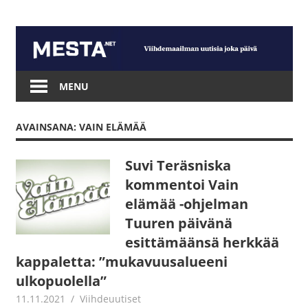
Skip
to
content
Mesta.net
MENU
AVAINSANA: VAIN ELÄMÄÄ
Suvi Teräsniska
kommentoi Vain
elämää -ohjelman
Tuuren päivänä
esittämäänsä herkkää
kappaletta: ”mukavuusalueeni
ulkopuolella”
11.11.2021
Juha Kaunisto
Viihdeuutiset