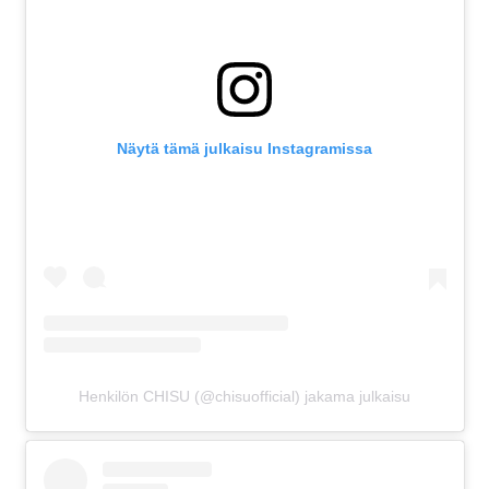
Näytä tämä julkaisu Instagramissa
Henkilön CHISU (@chisuofficial) jakama julkaisu