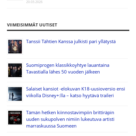
20.03.2026
VIIMEISIMMÄT UUTISET
Tanssii Tähtien Kanssa julkisti pari yllätystä
Suomiprogen klassikkoyhtye lauantaina
Tavastialla lähes 50 vuoden jälkeen
Salaiset kansiot -elokuvan K18-uusioversio ensi
viikolla Disney+:lla – katso hyytävä traileri
Tämän hetken kiinnostavimpiin brittiräpin
uuden sukupolven nimiin lukeutuva artisti
marraskuussa Suomeen