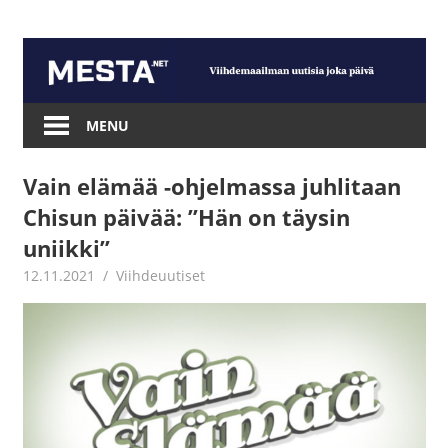
Skip
to
content
Mesta.net
MENU
Vain elämää -ohjelmassa juhlitaan
Chisun päivää: ”Hän on täysin
uniikki”
12.11.2021
Juha Kaunisto
Viihdeuutiset