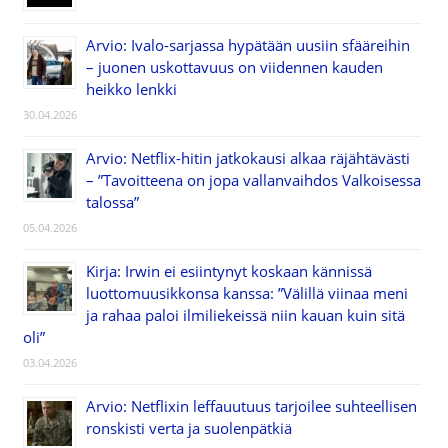
Arvio: Ivalo-sarjassa hypätään uusiin sfääreihin
– juonen uskottavuus on viidennen kauden
heikko lenkki
30.04.2026
Arvio: Netflix-hitin jatkokausi alkaa räjähtävästi
– ”Tavoitteena on jopa vallanvaihdos Valkoisessa
talossa”
05.04.2026
Kirja: Irwin ei esiintynyt koskaan kännissä
luottomuusikkonsa kanssa: ”Välillä viinaa meni
ja rahaa paloi ilmiliekeissä niin kauan kuin sitä
oli”
03.04.2026
Arvio: Netflixin leffauutuus tarjoilee suhteellisen
ronskisti verta ja suolenpätkiä