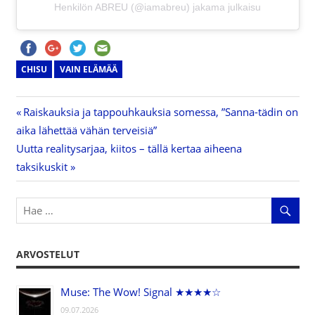
Henkilön ABREU (@iamabreu) jakama julkaisu
CHISU
VAIN ELÄMÄÄ
Previous
Raiskauksia ja tappouhkauksia somessa, ”Sanna-tädin on
Artikkelien
aika lähettää vähän terveisiä”
Post:
Next
Uutta realitysarjaa, kiitos – tällä kertaa aiheena
selaus
Post:
taksikuskit
ARVOSTELUT
Muse: The Wow! Signal ★★★★☆
09.07.2026