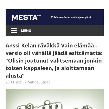
Skip
to
content
Mesta.net
MENU
Anssi Kelan räväkkä Vain elämää -
versio oli vähällä jäädä esittämättä:
”Olisin joutunut valitsemaan jonkin
toisen kappaleen, ja aloittamaan
alusta”
20.11.2021
Juha Kaunisto
Viihdeuutiset