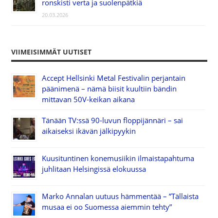
ronskisti verta ja suolenpätkiä
20.03.2026
VIIMEISIMMÄT UUTISET
Accept Hellsinki Metal Festivalin perjantain
päänimenä – nämä biisit kuultiin bändin
mittavan 50V-keikan aikana
Tänään TV:ssä 90-luvun floppijännäri – sai
aikaiseksi ikävän jälkipyykin
Kuusituntinen konemusiikin ilmaistapahtuma
juhlitaan Helsingissä elokuussa
Marko Annalan uutuus hämmentää – ”Tällaista
musaa ei oo Suomessa aiemmin tehty”