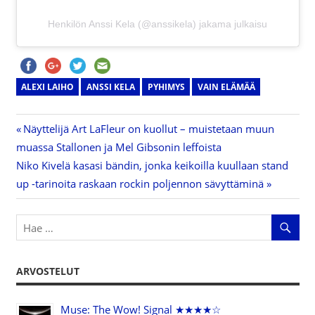
Henkilön Anssi Kela (@anssikela) jakama julkaisu
ALEXI LAIHO
ANSSI KELA
PYHIMYS
VAIN ELÄMÄÄ
Previous
Näyttelijä Art LaFleur on kuollut – muistetaan muun
Artikkelien
muassa Stallonen ja Mel Gibsonin leffoista
Post:
Next
Niko Kivelä kasasi bändin, jonka keikoilla kuullaan stand
selaus
Post:
up -tarinoita raskaan rockin poljennon sävyttäminä
ARVOSTELUT
Muse: The Wow! Signal ★★★★☆