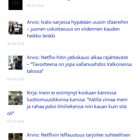
09.07.2026
Arvio: Ivalo-sarjassa hypätään uusiin sfääreihin
– juonen uskottavuus on viidennen kauden
heikko lenkki
30.04.2026
Arvio: Netflix-hitin jatkokausi alkaa räjähtävästi
– ”Tavoitteena on jopa vallanvaihdos Valkoisessa
talossa”
05.04.2026
Kirja: Irwin ei esiintynyt koskaan kännissä
luottomuusikkonsa kanssa: ”Välillä viinaa meni
ja rahaa paloi ilmiliekeissä niin kauan kuin sitä
oli”
03.04.2026
Arvio: Netflixin leffauutuus tarjoilee suhteellisen