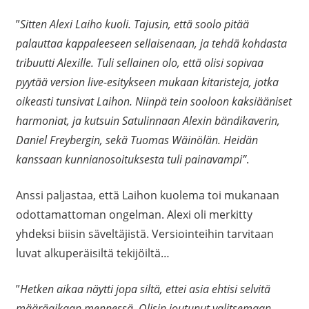
”
Sitten Alexi Laiho kuoli. Tajusin, että soolo pitää
palauttaa kappaleeseen sellaisenaan, ja tehdä kohdasta
tribuutti Alexille. Tuli sellainen olo, että olisi sopivaa
pyytää version live-esitykseen mukaan kitaristeja, jotka
oikeasti tunsivat Laihon. Niinpä tein sooloon kaksiääniset
harmoniat, ja kutsuin Satulinnaan Alexin bändikaverin,
Daniel Freybergin, sekä Tuomas Wäinölän. Heidän
kanssaan kunnianosoituksesta tuli painavampi”
.
Anssi paljastaa, että Laihon kuolema toi mukanaan
odottamattoman ongelman. Alexi oli merkitty
yhdeksi biisin säveltäjistä. Versiointeihin tarvitaan
luvat alkuperäisiltä tekijöiltä…
”
Hetken aikaa näytti jopa siltä, ettei asia ehtisi selvitä
määräaikaan mennessä. Olisin joutunut valitsemaan