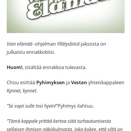
Vain elämää
-ohjelman
Yllätysbiisit
-jaksosta on
julkaistu ennakkobiisi.
Huom!
, sisältää ennakkoa tulevasta.
Chisu esittää
Pyhimyksen
ja
Vestan
yhteiskappaleen
Kynnet, kynnet
.
”Se sopii sulle tosi hyvin!
”Pyhimys ilahtuu.
”Tämä kappale yrittää kertoa siitä turhautumisesta
sellaisen ihmisen näkökulmasta, joka kokee, että siltä on