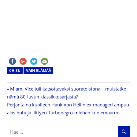
CHISU
VAIN ELÄMÄÄ
Previous
Miami Vice tuli katsottavaksi suoratoistona – muistatko
Artikkelien
nämä 80-luvun klassikkosarjasta?
Post:
Next
Perjantaina kuolleen Hank Von Hellin ex-manageri ampuu
selaus
Post:
alas huhuja liittyen Turbonegro-miehen kuolemaan