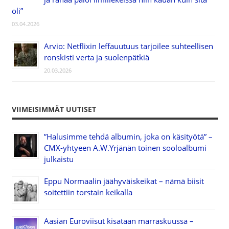
oli”
03.04.2026
Arvio: Netflixin leffauutuus tarjoilee suhteellisen
ronskisti verta ja suolenpätkiä
20.03.2026
VIIMEISIMMÄT UUTISET
”Halusimme tehdä albumin, joka on käsityötä” –
CMX-yhtyeen A.W.Yrjänän toinen sooloalbumi
julkaistu
Eppu Normaalin jäähyväiskeikat – nämä biisit
soitettiin torstain keikalla
Aasian Euroviisut kisataan marraskuussa –