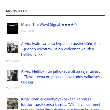
ARVOSTELUT
Muse: The Wow! Signal ★★★★☆
09.07.2026
Arvio: Ivalo-sarjassa hypätään uusiin sfääreihin
– juonen uskottavuus on viidennen kauden
heikko lenkki
30.04.2026
Arvio: Netflix-hitin jatkokausi alkaa räjähtävästi
– ”Tavoitteena on jopa vallanvaihdos Valkoisessa
talossa”
05.04.2026
Kirja: Irwin ei esiintynyt koskaan kännissä
luottomuusikkonsa kanssa: ”Välillä viinaa meni
ja rahaa paloi ilmiliekeissä niin kauan kuin sitä