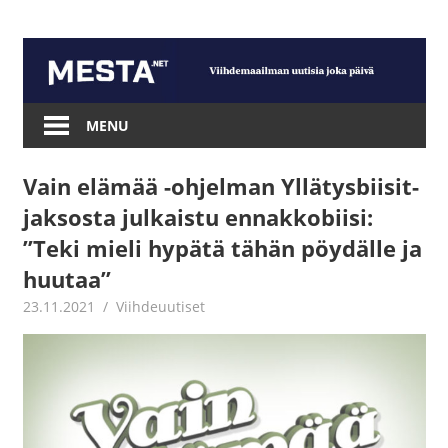
Skip
to
content
Mesta.net
MENU
Vain elämää -ohjelman Yllätysbiisit-
jaksosta julkaistu ennakkobiisi:
”Teki mieli hypätä tähän pöydälle ja
huutaa”
23.11.2021
Juha Kaunisto
Viihdeuutiset