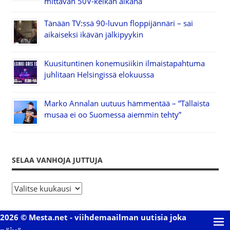
mittavan 50V-keikan aikana
Tänään TV:ssä 90-luvun floppijännäri – sai
aikaiseksi ikävän jälkipyykin
Kuusituntinen konemusiikin ilmaistapahtuma
juhlitaan Helsingissä elokuussa
Marko Annalan uutuus hämmentää – ”Tällaista
musaa ei oo Suomessa aiemmin tehty”
SELAA VANHOJA JUTTUJA
S
e
l
2026 © Mesta.net - viihdemaailman uutisia joka
a