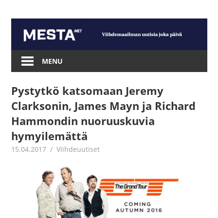
Skip
to
content
Mesta.net
MENU
Pystytkö katsomaan Jeremy
Clarksonin, James Mayn ja Richard
Hammondin nuoruuskuvia
hymyilemättä
15.04.2017
Juha Kaunisto
Viihdeuutiset