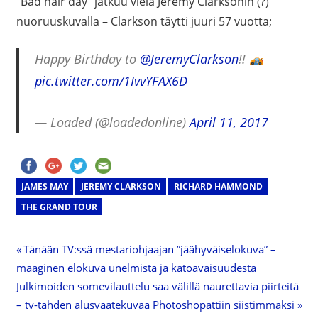
”Bad hair day” jatkuu vielä Jeremy Clarksonin (?)
nuoruuskuvalla – Clarkson täytti juuri 57 vuotta;
Happy Birthday to
@JeremyClarkson
!!
pic.twitter.com/1IvvYFAX6D
— Loaded (@loadedonline)
April 11, 2017
JAMES MAY
JEREMY CLARKSON
RICHARD HAMMOND
THE GRAND TOUR
Previous
Tänään TV:ssä mestariohjaajan ”jäähyväiselokuva” –
Artikkelien
maaginen elokuva unelmista ja katoavaisuudesta
Post:
Next
Julkimoiden somevilauttelu saa välillä naurettavia piirteitä
selaus
Post:
– tv-tähden alusvaatekuvaa Photoshopattiin siistimmäksi