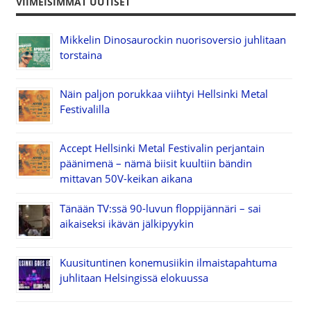
VIIMEISIMMÄT UUTISET
Mikkelin Dinosaurockin nuorisoversio juhlitaan
torstaina
Näin paljon porukkaa viihtyi Hellsinki Metal
Festivalilla
Accept Hellsinki Metal Festivalin perjantain
päänimenä – nämä biisit kuultiin bändin
mittavan 50V-keikan aikana
Tänään TV:ssä 90-luvun floppijännäri – sai
aikaiseksi ikävän jälkipyykin
Kuusituntinen konemusiikin ilmaistapahtuma
juhlitaan Helsingissä elokuussa