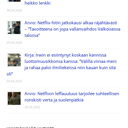
heikko lenkki
30.04.2026
Arvio: Netflix-hitin jatkokausi alkaa räjähtävästi
– ”Tavoitteena on jopa vallanvaihdos Valkoisessa
talossa”
05.04.2026
Kirja: Irwin ei esiintynyt koskaan kännissä
luottomuusikkonsa kanssa: ”Välillä viinaa meni
ja rahaa paloi ilmiliekeissä niin kauan kuin sitä
oli”
03.04.2026
Arvio: Netflixin leffauutuus tarjoilee suhteellisen
ronskisti verta ja suolenpätkiä
20.03.2026