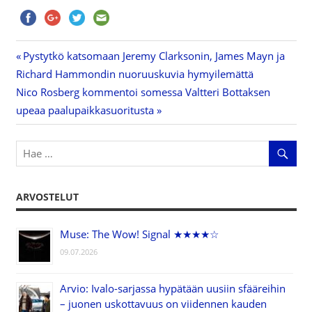
Previous
Pystytkö katsomaan Jeremy Clarksonin, James Mayn ja
Artikkelien
Richard Hammondin nuoruuskuvia hymyilemättä
Post:
Next
Nico Rosberg kommentoi somessa Valtteri Bottaksen
selaus
Post:
upeaa paalupaikkasuoritusta
ARVOSTELUT
Muse: The Wow! Signal ★★★★☆
09.07.2026
Arvio: Ivalo-sarjassa hypätään uusiin sfääreihin
– juonen uskottavuus on viidennen kauden