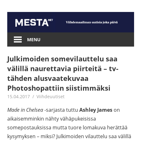
Skip
to
content
Mesta.net
MENU
Julkimoiden somevilauttelu saa
välillä naurettavia piirteitä – tv-
tähden alusvaatekuvaa
Photoshopattiin siistimmäksi
15.04.2017
Juha Kaunisto
Viihdeuutiset
Made in Chelsea
-sarjasta tuttu
Ashley James
on
aikaisemminkin nähty vähäpukeisissa
somepostauksissa mutta tuore lomakuva herättää
kysymyksen – miksi? Julkimoiden vilauttelu saa välillä