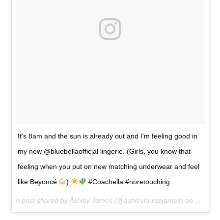
It's 8am and the sun is already out and I'm feeling good in
my new @bluebellaofficial lingerie. (Girls, you know that
feeling when you put on new matching underwear and feel
like Beyoncé
)
#Coachella #noretouching
A post shared by Ashley James (@ashleylouisejames) on
Apr 14,