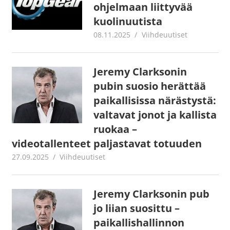
ohjelmaan liittyvää
kuolinuutista
08.11.2025
Juha Kaunisto
Viihdeuutiset
Jeremy Clarksonin
pubin suosio herättää
paikallisissa närästystä:
valtavat jonot ja kallista
ruokaa –
videotallenteet paljastavat totuuden
27.09.2025
Juha Kaunisto
Viihdeuutiset
Jeremy Clarksonin pub
jo liian suosittu –
paikallishallinnon