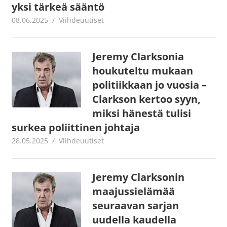
yksi tärkeä sääntö
08.06.2025
Juha Kaunisto
Viihdeuutiset
Jeremy Clarksonia
houkuteltu mukaan
politiikkaan jo vuosia –
Clarkson kertoo syyn,
miksi hänestä tulisi
surkea poliittinen johtaja
28.05.2025
Juha Kaunisto
Viihdeuutiset
Jeremy Clarksonin
maajussielämää
seuraavan sarjan
uudella kaudella