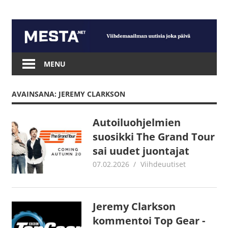
Skip
to
content
Mesta.net
MENU
AVAINSANA: JEREMY CLARKSON
Autoiluohjelmien
suosikki The Grand Tour
sai uudet juontajat
07.02.2026
Juha Kaunisto
Viihdeuutiset
Jeremy Clarkson
kommentoi Top Gear -