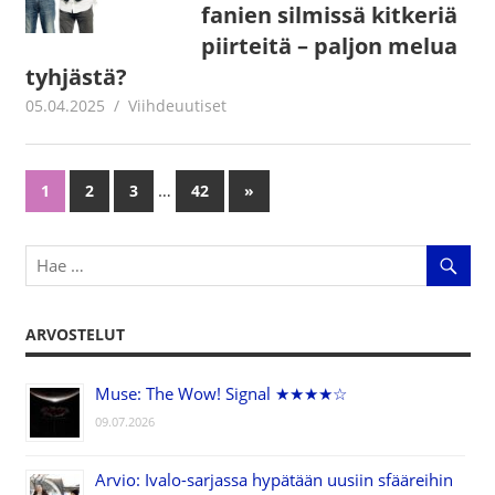
fanien silmissä kitkeriä
piirteitä – paljon melua
tyhjästä?
05.04.2025
Juha Kaunisto
Viihdeuutiset
…
1
2
3
42
Next
»
Artikkelien
Posts
selaus
ARVOSTELUT
Muse: The Wow! Signal ★★★★☆
09.07.2026
Arvio: Ivalo-sarjassa hypätään uusiin sfääreihin