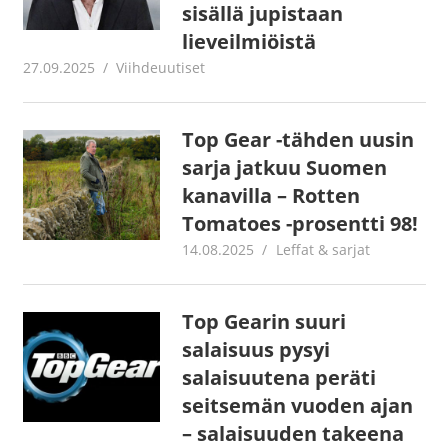
sisällä jupistaan
lieveilmiöistä
27.09.2025
Juha Kaunisto
Viihdeuutiset
Top Gear -tähden uusin
sarja jatkuu Suomen
kanavilla – Rotten
Tomatoes -prosentti 98!
14.08.2025
Jouni Hirn
Leffat & sarjat
Top Gearin suuri
salaisuus pysyi
salaisuutena peräti
seitsemän vuoden ajan
– salaisuuden takeena