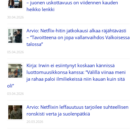
– juonen uskottavuus on viidennen kauden
heikko lenkki
30.04.2026
Arvio: Netflix-hitin jatkokausi alkaa räjähtävästi
– ”Tavoitteena on jopa vallanvaihdos Valkoisessa
talossa”
05.04.2026
Kirja: Irwin ei esiintynyt koskaan kännissä
luottomuusikkonsa kanssa: ”Välillä viinaa meni
ja rahaa paloi ilmiliekeissä niin kauan kuin sitä
oli”
03.04.2026
Arvio: Netflixin leffauutuus tarjoilee suhteellisen
ronskisti verta ja suolenpätkiä
20.03.2026