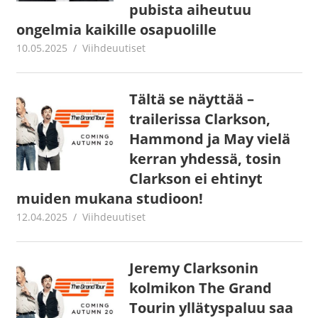
pubista aiheutuu
ongelmia kaikille osapuolille
10.05.2025
Juha Kaunisto
Viihdeuutiset
Tältä se näyttää –
trailerissa Clarkson,
Hammond ja May vielä
kerran yhdessä, tosin
Clarkson ei ehtinyt
muiden mukana studioon!
12.04.2025
Juha Kaunisto
Viihdeuutiset
Jeremy Clarksonin
kolmikon The Grand
Tourin yllätyspaluu saa