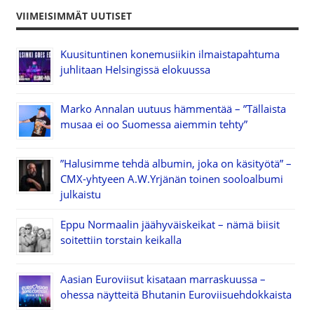
VIIMEISIMMÄT UUTISET
Kuusituntinen konemusiikin ilmaistapahtuma
juhlitaan Helsingissä elokuussa
Marko Annalan uutuus hämmentää – ”Tällaista
musaa ei oo Suomessa aiemmin tehty”
”Halusimme tehdä albumin, joka on käsityötä” –
CMX-yhtyeen A.W.Yrjänän toinen sooloalbumi
julkaistu
Eppu Normaalin jäähyväiskeikat – nämä biisit
soitettiin torstain keikalla
Aasian Euroviisut kisataan marraskuussa –
ohessa näytteitä Bhutanin Euroviisuehdokkaista