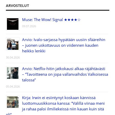
ARVOSTELUT
Muse: The Wow! Signal ★★★★☆
09.07.2026
Arvio: Ivalo-sarjassa hypätään uusiin sfääreihin
– juonen uskottavuus on viidennen kauden
heikko lenkki
30.04.2026
Arvio: Netflix-hitin jatkokausi alkaa räjähtävästi
– ”Tavoitteena on jopa vallanvaihdos Valkoisessa
talossa”
05.04.2026
Kirja: Irwin ei esiintynyt koskaan kännissä
luottomuusikkonsa kanssa: ”Välillä viinaa meni
ja rahaa paloi ilmiliekeissä niin kauan kuin sitä
oli”