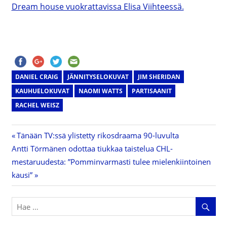
Dream house vuokrattavissa Elisa Viihteessä.
DANIEL CRAIG
JÄNNITYSELOKUVAT
JIM SHERIDAN
KAUHUELOKUVAT
NAOMI WATTS
PARTISAANIT
RACHEL WEISZ
Previous
Tänään TV:ssä ylistetty rikosdraama 90-luvulta
Artikkelien
Next
Antti Törmänen odottaa tiukkaa taistelua CHL-
Post:
Post:
mestaruudesta: ”Pomminvarmasti tulee mielenkiintoinen
selaus
kausi”