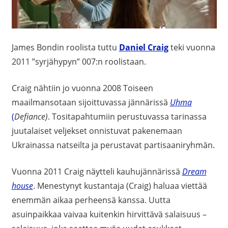
James Bondin roolista tuttu
Daniel Craig
teki vuonna
2011 ”syrjähypyn” 007:n roolistaan.
Craig nähtiin jo vuonna 2008 Toiseen
maailmansotaan sijoittuvassa jännärissä
Uhma
(
Defiance)
. Tositapahtumiin perustuvassa tarinassa
juutalaiset veljekset onnistuvat pakenemaan
Ukrainassa natseilta ja perustavat partisaaniryhmän.
Vuonna 2011 Craig näytteli kauhujännärissä
Dream
house
. Menestynyt kustantaja (Craig) haluaa viettää
enemmän aikaa perheensä kanssa. Uutta
asuinpaikkaa vaivaa kuitenkin hirvittävä salaisuus –