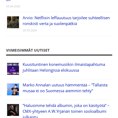
03.04.2026
Arvio: Netflixin leffauutuus tarjoilee suhteellisen
ronskisti verta ja suolenpätkiä
20.03.2026
VIIMEISIMMÄT UUTISET
Kuusituntinen konemusiikin ilmaistapahtuma
juhlitaan Helsingissä elokuussa
Marko Annalan uutuus hämmentää – ”Tällaista
musaa ei oo Suomessa aiemmin tehty”
”Halusimme tehdä albumin, joka on käsityötä” –
CMX-yhtyeen A.W.Yrjänän toinen sooloalbumi
julkaistu