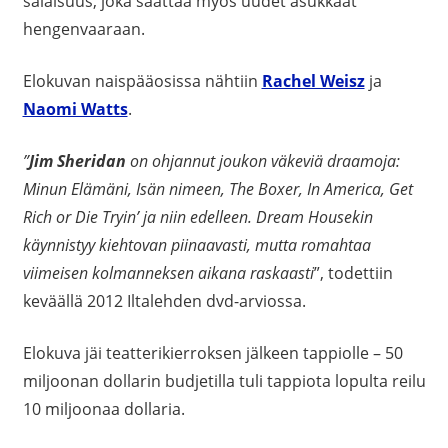
salaisuus, joka saattaa myös uudet asukkaat
hengenvaaraan.
Elokuvan naispääosissa nähtiin
Rachel Weisz
ja
Naomi Watts
.
”
Jim Sheridan
on ohjannut joukon väkeviä draamoja:
Minun Elämäni, Isän nimeen, The Boxer, In America, Get
Rich or Die Tryin’ ja niin edelleen. Dream Housekin
käynnistyy kiehtovan piinaavasti, mutta romahtaa
viimeisen kolmanneksen aikana raskaasti
”, todettiin
keväällä 2012 Iltalehden dvd-arviossa.
Elokuva jäi teatterikierroksen jälkeen tappiolle – 50
miljoonan dollarin budjetilla tuli tappiota lopulta reilu
10 miljoonaa dollaria.