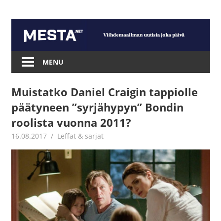
Skip
to
content
Mesta.net
MENU
Muistatko Daniel Craigin tappiolle
päätyneen ”syrjähypyn” Bondin
roolista vuonna 2011?
16.08.2017
Juha Kaunisto
Leffat & sarjat