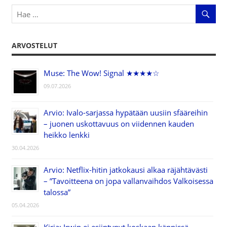
ARVOSTELUT
Muse: The Wow! Signal ★★★★☆
09.07.2026
Arvio: Ivalo-sarjassa hypätään uusiin sfääreihin
– juonen uskottavuus on viidennen kauden
heikko lenkki
30.04.2026
Arvio: Netflix-hitin jatkokausi alkaa räjähtävästi
– ”Tavoitteena on jopa vallanvaihdos Valkoisessa
talossa”
05.04.2026
Kirja: Irwin ei esiintynyt koskaan kännissä