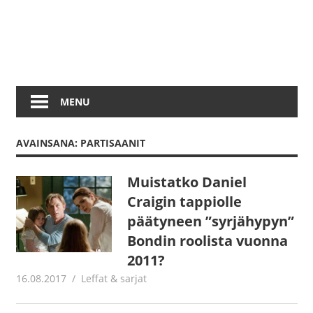
MENU
AVAINSANA: PARTISAANIT
Muistatko Daniel
Craigin tappiolle
päätyneen ”syrjähypyn”
Bondin roolista vuonna
2011?
16.08.2017
Juha Kaunisto
Leffat & sarjat