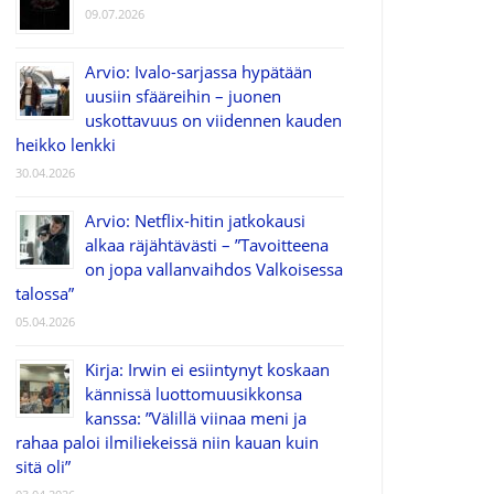
09.07.2026
Arvio: Ivalo-sarjassa hypätään
uusiin sfääreihin – juonen
uskottavuus on viidennen kauden
heikko lenkki
30.04.2026
Arvio: Netflix-hitin jatkokausi
alkaa räjähtävästi – ”Tavoitteena
on jopa vallanvaihdos Valkoisessa
talossa”
05.04.2026
Kirja: Irwin ei esiintynyt koskaan
kännissä luottomuusikkonsa
kanssa: ”Välillä viinaa meni ja
rahaa paloi ilmiliekeissä niin kauan kuin
sitä oli”