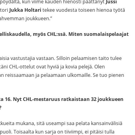
a pöydältä, kun viime kauden hienosti päättänyt
Jussi
tori
Jukka Holtari
tekee vuodesta toiseen hienoa työtä
 vahvemman joukkueen.”
elliskaudella, myös CHL:ssä. Miten suomalaispelaajat
laisia vastustajia vastaan. Silloin pelaamisen taito tulee
ni CHL-ottelut ovat hyviä ja kovia pelejä. Olen
aan reissaamaan ja pelaamaan ulkomaille. Se tuo pienen
ta 16. Nyt CHL-mestaruus ratkaistaan 32 joukkueen
?
kueita mukana, sitä useampi saa pelata kansainvälisiä
oli. Toisaalta kun sarja on tiiviimpi, ei pitäisi tulla