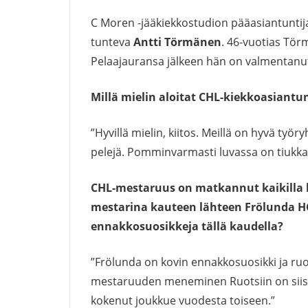
C Moren -jääkiekkostudion pääasiantuntij
tunteva
Antti Törmänen
. 46-vuotias Tö
Pelaajauransa jälkeen hän on valmentanut 
Millä mielin aloitat CHL-kiekkoasiantu
”Hyvillä mielin, kiitos. Meillä on hyvä ty
pelejä. Pomminvarmasti luvassa on tiukka 
CHL-mestaruus on matkannut kaikilla k
mestarina kauteen lähteen Frölunda H
ennakkosuosikkeja tällä kaudella?
”Frölunda on kovin ennakkosuosikki ja ruo
mestaruuden meneminen Ruotsiin on siis to
kokenut joukkue vuodesta toiseen.”