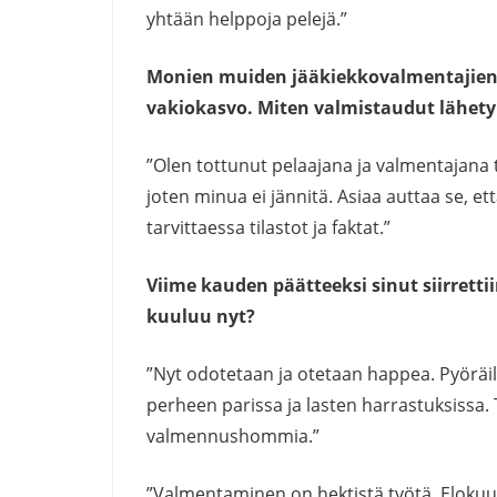
yhtään helppoja pelejä.”
Monien muiden jääkiekkovalmentajien t
vakiokasvo. Miten valmistaudut lähety
”Olen tottunut pelaajana ja valmentajana 
joten minua ei jännitä. Asiaa auttaa se, et
tarvittaessa tilastot ja faktat.”
Viime kauden päätteeksi sinut siirretti
kuuluu nyt?
”Nyt odotetaan ja otetaan happea. Pyöräil
perheen parissa ja lasten harrastuksissa. 
valmennushommia.”
”Valmentaminen on hektistä työtä. Elokuu