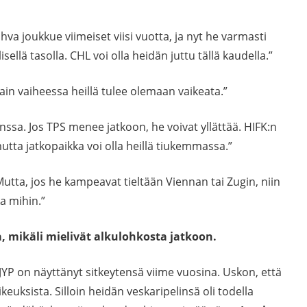
va joukkue viimeiset viisi vuotta, ja nyt he varmasti
llä tasolla. CHL voi olla heidän juttu tällä kaudella.”
ain vaiheessa heillä tulee olemaan vaikeata.”
ssa. Jos TPS menee jatkoon, he voivat yllättää. HIFK:n
tta jatkopaikka voi olla heillä tiukemmassa.”
Mutta, jos he kampeavat tieltään Viennan tai Zugin, niin
a mihin.”
a, mikäli mielivät alkulohkosta jatkoon.
 JYP on näyttänyt sitkeytensä viime vuosina. Uskon, että
keuksista. Silloin heidän veskaripelinsä oli todella