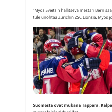
”Myös Sveitsin hallitseva mestari Bern saa
tule unohtaa Zürichin ZSC Lionsia. Myös jo
Suomesta ovat mukana Tappara, Kalpa, 