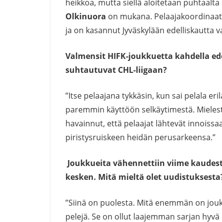
heikkoa, mutta siellä aloitetaan puhtaalt
Olkinuora
on mukana. Pelaajakoordinaat
ja on kasannut Jyväskylään edelliskautta
Valmensit HIFK-joukkuetta kahdella ed
suhtautuvat CHL-liigaan?
”Itse pelaajana tykkäsin, kun sai pelala eri
paremmin käyttöön selkäytimestä. Mielestä
havainnut, että pelaajat lähtevät innoiss
piristysruiskeen heidän perusarkeensa.”
Joukkueita vähennettiin viime kaudes
kesken. Mitä mieltä olet uudistuksesta
”Siinä on puolesta. Mitä enemmän on jouk
pelejä. Se on ollut laajemman sarjan hyvä pu