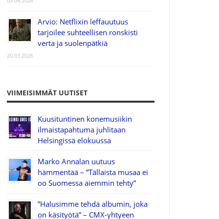
03.04.2026
Arvio: Netflixin leffauutuus
tarjoilee suhteellisen ronskisti
verta ja suolenpätkiä
20.03.2026
VIIMEISIMMÄT UUTISET
Kuusituntinen konemusiikin
ilmaistapahtuma juhlitaan
Helsingissä elokuussa
Marko Annalan uutuus
hämmentää – ”Tällaista musaa ei
oo Suomessa aiemmin tehty”
”Halusimme tehdä albumin, joka
on käsityötä” – CMX-yhtyeen