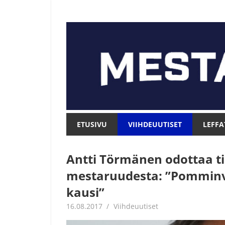
Skip
to
content
Mesta.net
Mesta.net
ETUSIVU
VIIHDEUUTISET
LEFFA
Antti Törmänen odottaa ti
mestaruudesta: ”Pomminva
kausi”
16.08.2017
Jouni Hirn
Viihdeuutiset