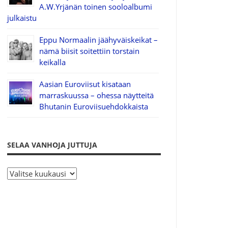
A.W.Yrjänän toinen sooloalbumi
julkaistu
Eppu Normaalin jäähyväiskeikat –
nämä biisit soitettiin torstain
keikalla
Aasian Euroviisut kisataan
marraskuussa – ohessa näytteitä
Bhutanin Euroviisuehdokkaista
SELAA VANHOJA JUTTUJA
S
e
l
a
a