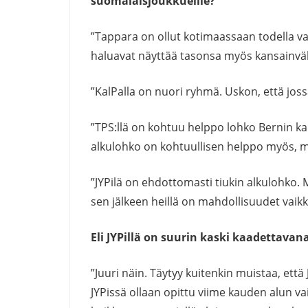
suomalaisjoukkueille?
”Tappara on ollut kotimaassaan todella vah
haluavat näyttää tasonsa myös kansainvälise
”KalPalla on nuori ryhmä. Uskon, että joss
”TPS:llä on kohtuu helppo lohko Bernin kan
alkulohko on kohtuullisen helppo myös, mu
”JYPilä on ehdottomasti tiukin alkulohko. 
sen jälkeen heillä on mahdollisuudet vaikk
Eli JYPillä on suurin kaski kaadettavan
”Juuri näin. Täytyy kuitenkin muistaa, että
JYPissä ollaan opittu viime kauden alun vai