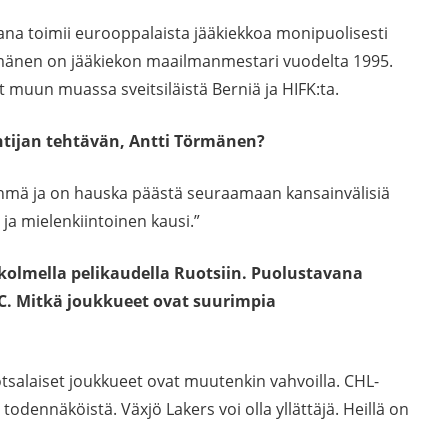
ana toimii eurooppalaista jääkiekkoa monipuolisesti
rmänen on jääkiekon maailmanmestari vuodelta 1995.
muun muassa sveitsiläistä Berniä ja HIFK:ta.
ntijan tehtävän, Antti Törmänen?
öryhmä ja on hauska päästä seuraamaan kansainvälisiä
ja mielenkiintoinen kausi.”
olmella pelikaudella Ruotsiin. Puolustavana
C. Mitkä joukkueet ovat suurimpia
tsalaiset joukkueet ovat muutenkin vahvoilla. CHL-
dennäköistä. Växjö Lakers voi olla yllättäjä. Heillä on