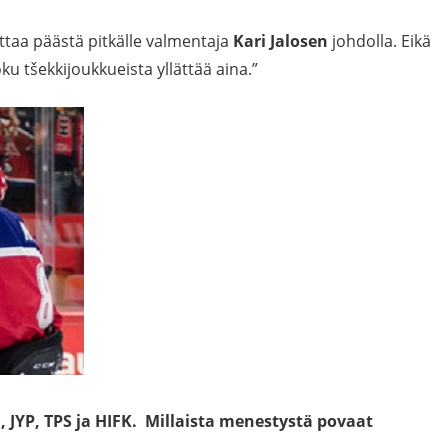
ttaa päästä pitkälle valmentaja
Kari Jalosen
johdolla. Eikä
ku tšekkijoukkueista yllättää aina.”
JYP, TPS ja HIFK. Millaista menestystä povaat