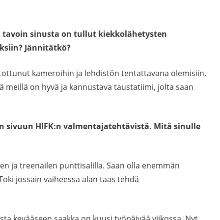
avoin sinusta on tullut kiekkolähetysten
ksiin? Jännitätkö?
tottunut kameroihin ja lehdistön tentattavana olemisiin,
tä meillä on hyvä ja kannustava taustatiimi, jolta saan
in sivuun HIFK:n valmentajatehtävistä. Mitä sinulle
en ja treenailen punttisalilla. Saan olla enemmän
Toki jossain vaiheessa alan taas tehdä
sta kevääseen saakka on kuusi työpäivää viikossa. Nyt