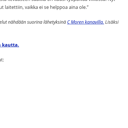
t laitettiin, vaikka ei se helppoa aina ole.”
elut nähdään suorina lähetyksinä
C Moren kanavilla.
Lisäksi
n kautta.
t: