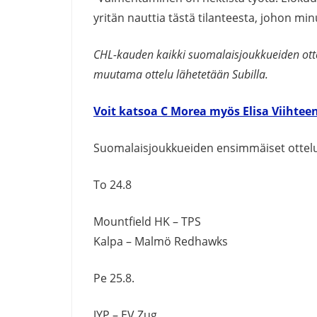
yritän nauttia tästä tilanteesta, johon minu
CHL-kauden kaikki suomalaisjoukkueiden ott
muutama ottelu lähetetään Subilla.
Voit katsoa C Morea myös Elisa Viihtee
Suomalaisjoukkueiden ensimmäiset ottelu
To 24.8
Mountfield HK –
TPS
Kalpa
– Malmö Redhawks
Pe 25.8.
JYP
– EV Zug