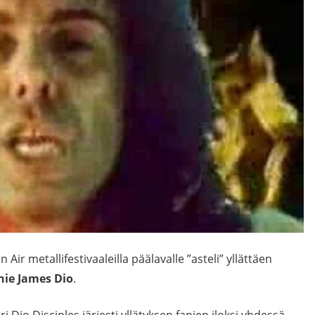
r metallifestivaaleilla päälavalle ”asteli” yllättäen
ie James Dio
.
Dio Disciples järjesti yllätyksen fanien iloksi yhdessä