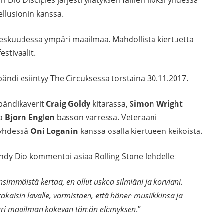
llusionin kanssa.
 keskuudessa ympäri maailmaa. Mahdollista kiertuetta
estivaalit.
 bändi esiintyy The Circuksessa torstaina 30.11.2017.
bändikaverit
Craig Goldy
kitarassa,
Simon Wright
ja
Bjorn Englen
basson varressa. Veteraani
 yhdessä
Oni Loganin
kanssa osalla kiertueen keikoista.
ndy Dio kommentoi asiaa Rolling Stone lehdelle:
immäistä kertaa, en ollut uskoa silmiäni ja korviani.
akaisin lavalle, varmistaen, että hänen musiikkinsa ja
päri maailman kokevan tämän elämyksen
.”