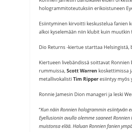
hologrammitoteutuksiin erikoistuneen Eye
Esiintyminen kirvoitti keskustelua fanien
alkoi kyselemään niin klubit kuin muutkin f
Dio Returns -kiertue starttaa Helsingistä,
Kiertueen livebändissä soittavat Ronnien 
rummuissa,
Scott Warren
koskettimissa 
metallivokalisti
Tim Ripper
esiintyy myös
Ronnie Jamesin Dion manageri ja leski We
“
Kun näin Ronnien hologrammin esiintyvän ens
Eyellusionin avulla olemme saaneet Ronnien t
muistonsa elää. Haluan Ronnien fanien ym