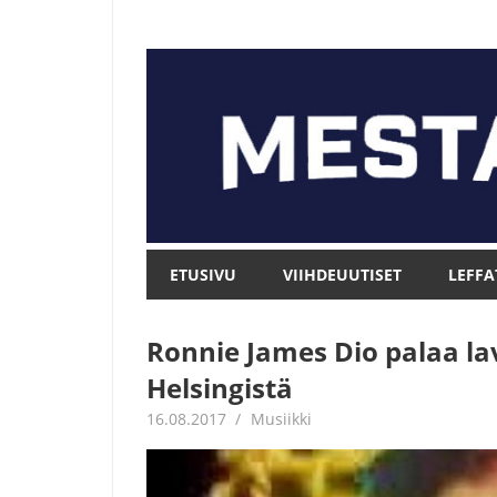
Skip
to
content
Mesta.net
Mesta.net
ETUSIVU
VIIHDEUUTISET
LEFFA
Ronnie James Dio palaa la
Helsingistä
16.08.2017
Jouni Hirn
Musiikki