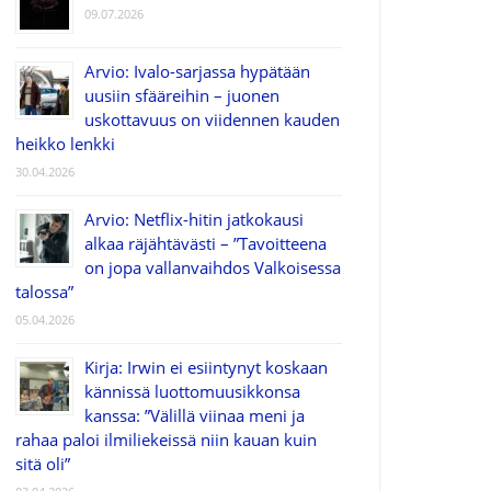
09.07.2026
Arvio: Ivalo-sarjassa hypätään
uusiin sfääreihin – juonen
uskottavuus on viidennen kauden
heikko lenkki
30.04.2026
Arvio: Netflix-hitin jatkokausi
alkaa räjähtävästi – ”Tavoitteena
on jopa vallanvaihdos Valkoisessa
talossa”
05.04.2026
Kirja: Irwin ei esiintynyt koskaan
kännissä luottomuusikkonsa
kanssa: ”Välillä viinaa meni ja
rahaa paloi ilmiliekeissä niin kauan kuin
sitä oli”