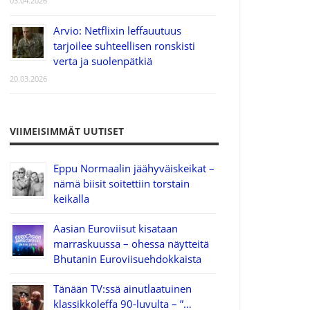
03.04.2026
Arvio: Netflixin leffauutuus
tarjoilee suhteellisen ronskisti
verta ja suolenpätkiä
20.03.2026
VIIMEISIMMÄT UUTISET
Eppu Normaalin jäähyväiskeikat –
nämä biisit soitettiin torstain
keikalla
Aasian Euroviisut kisataan
marraskuussa – ohessa näytteitä
Bhutanin Euroviisuehdokkaista
Tänään TV:ssä ainutlaatuinen
klassikkoleffa 90-luvulta – ”…