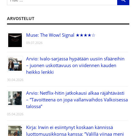
ARVOSTELUT
Muse: The Wow! Signal ★★★★☆
09.07.2026
Arvio: Ivalo-sarjassa hypätään uusiin sfääreihin
– juonen uskottavuus on viidennen kauden
heikko lenkki
30.04.2026
Arvio: Netflix-hitin jatkokausi alkaa räjähtävästi
– ”Tavoitteena on jopa vallanvaihdos Valkoisessa
talossa”
05.04.2026
Kirja: Irwin ei esiintynyt koskaan kännissä
luottomuusikkonsa kanssa: ”Välillä viinaa meni