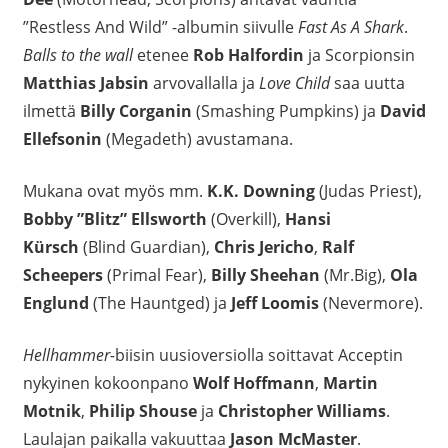
”Restless And Wild” -albumin siivulle
Fast As A Shark
.
Balls to the wall
etenee
Rob Halfordin
ja Scorpionsin
Matthias Jabsin
arvovallalla ja
Love Child
saa uutta
ilmettä
Billy Corganin
(Smashing Pumpkins) ja
David
Ellefsonin
(Megadeth) avustamana.
Mukana ovat myös mm.
K.K. Downing
(Judas Priest),
Bobby ”Blitz” Ellsworth
(Overkill),
Hansi
Kürsch
(Blind Guardian),
Chris Jericho
,
Ralf
Scheepers
(Primal Fear),
Billy Sheehan
(Mr.Big),
Ola
Englund
(The Hauntged) ja
Jeff Loomis
(Nevermore).
Hellhammer-
biisin uusioversiolla soittavat Acceptin
nykyinen kokoonpano
Wolf Hoffmann
,
Martin
Motnik
,
Philip Shouse
ja
Christopher Williams
.
Laulajan paikalla vakuuttaa
Jason McMaster
.