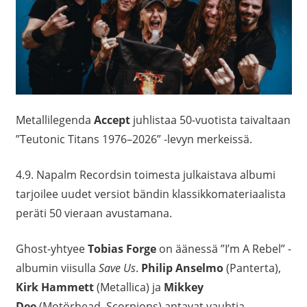
Metallilegenda
Accept
juhlistaa 50-vuotista taivaltaan
”Teutonic Titans 1976–2026” -levyn merkeissä.
4.9. Napalm Recordsin toimesta julkaistava albumi
tarjoilee uudet versiot bändin klassikkomateriaalista
peräti 50 vieraan avustamana.
Ghost-yhtyee
Tobias Forge
on äänessä ”I’m A Rebel” -
albumin viisulla
Save Us
.
Philip Anselmo
(Panterta),
Kirk Hammett
(Metallica) ja
Mikkey
Dee
(Motörhead, Scorpions) antavat vauhtia