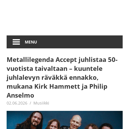
MENU
Metallilegenda Accept juhlistaa 50-
vuotista taivaltaan – kuuntele
juhlalevyn räväkkä ennakko,
mukana Kirk Hammett ja Philip
Anselmo
02.06.2026
Juha Kaunisto
Musiikki