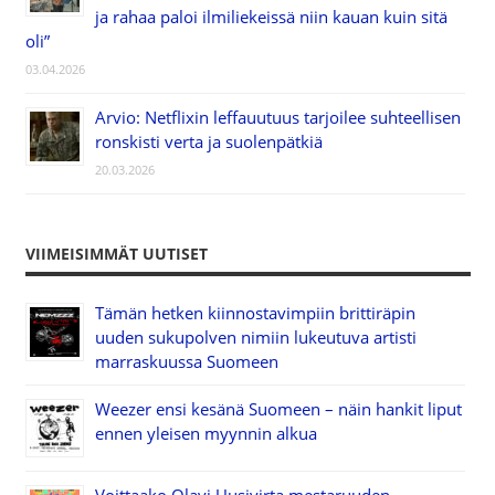
ja rahaa paloi ilmiliekeissä niin kauan kuin sitä
oli”
03.04.2026
Arvio: Netflixin leffauutuus tarjoilee suhteellisen
ronskisti verta ja suolenpätkiä
20.03.2026
VIIMEISIMMÄT UUTISET
Tämän hetken kiinnostavimpiin brittiräpin
uuden sukupolven nimiin lukeutuva artisti
marraskuussa Suomeen
Weezer ensi kesänä Suomeen – näin hankit liput
ennen yleisen myynnin alkua