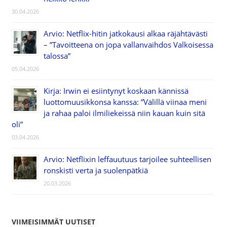
30.04.2026
Arvio: Netflix-hitin jatkokausi alkaa räjähtävästi
– ”Tavoitteena on jopa vallanvaihdos Valkoisessa
talossa”
05.04.2026
Kirja: Irwin ei esiintynyt koskaan kännissä
luottomuusikkonsa kanssa: ”Välillä viinaa meni
ja rahaa paloi ilmiliekeissä niin kauan kuin sitä
oli”
03.04.2026
Arvio: Netflixin leffauutuus tarjoilee suhteellisen
ronskisti verta ja suolenpätkiä
20.03.2026
VIIMEISIMMÄT UUTISET