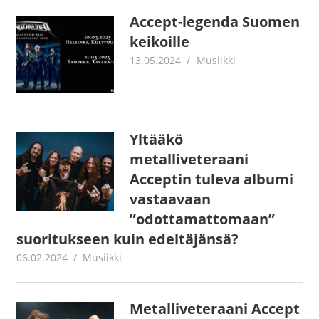
Accept-legenda Suomen
keikoille
13.05.2024
Juha Kaunisto
Musiikki
Yltääkö
metalliveteraani
Acceptin tuleva albumi
vastaavaan
”odottamattomaan”
suoritukseen kuin edeltäjänsä?
06.02.2024
Juha Kaunisto
Musiikki
Metalliveteraani Accept