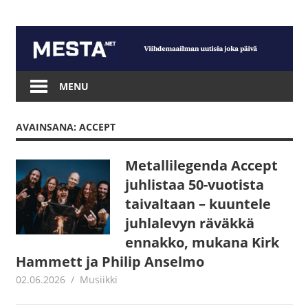
Skip
to
content
Mesta.net
MENU
AVAINSANA: ACCEPT
Metallilegenda Accept
juhlistaa 50-vuotista
taivaltaan – kuuntele
juhlalevyn räväkkä
ennakko, mukana Kirk
Hammett ja Philip Anselmo
02.06.2026
Juha Kaunisto
Musiikki