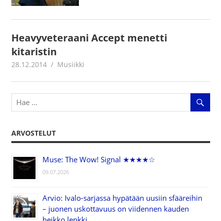
Heavyveteraani Accept menetti
kitaristin
28.12.2014
mestanet
Musiikki
ARVOSTELUT
Muse: The Wow! Signal ★★★★☆
09.07.2026
Arvio: Ivalo-sarjassa hypätään uusiin sfääreihin
– juonen uskottavuus on viidennen kauden
heikko lenkki