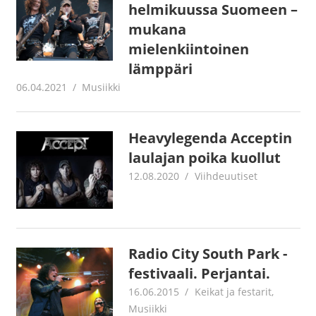
helmikuussa Suomeen –
mukana
mielenkiintoinen
lämppäri
06.04.2021
Juha Kaunisto
Musiikki
Heavylegenda Acceptin
laulajan poika kuollut
12.08.2020
Juha Kaunisto
Viihdeuutiset
Radio City South Park -
festivaali. Perjantai.
16.06.2015
mestanet
Keikat ja festarit
,
Musiikki