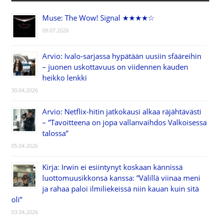
Muse: The Wow! Signal ★★★★☆
09.07.2026
Arvio: Ivalo-sarjassa hypätään uusiin sfääreihin
– juonen uskottavuus on viidennen kauden
heikko lenkki
30.04.2026
Arvio: Netflix-hitin jatkokausi alkaa räjähtävästi
– ”Tavoitteena on jopa vallanvaihdos Valkoisessa
talossa”
05.04.2026
Kirja: Irwin ei esiintynyt koskaan kännissä
luottomuusikkonsa kanssa: ”Välillä viinaa meni
ja rahaa paloi ilmiliekeissä niin kauan kuin sitä
oli”
03.04.2026