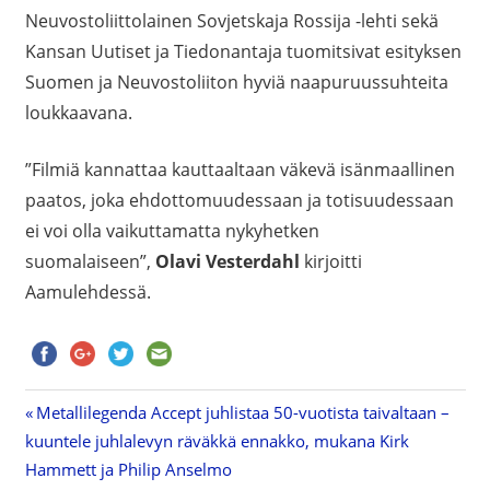
Neuvostoliittolainen Sovjetskaja Rossija -lehti sekä
Kansan Uutiset ja Tiedonantaja tuomitsivat esityksen
Suomen ja Neuvostoliiton hyviä naapuruussuhteita
loukkaavana.
”Filmiä kannattaa kauttaaltaan väkevä isänmaallinen
paatos, joka ehdottomuudessaan ja totisuudessaan
ei voi olla vaikuttamatta nykyhetken
suomalaiseen”,
Olavi Vesterdahl
kirjoitti
Aamulehdessä.
Previous
Metallilegenda Accept juhlistaa 50-vuotista taivaltaan –
Artikkelien
kuuntele juhlalevyn räväkkä ennakko, mukana Kirk
Post:
Hammett ja Philip Anselmo
selaus