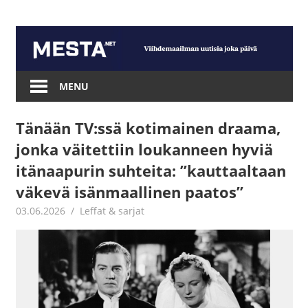
Skip
to
content
Mesta.net
MENU
Tänään TV:ssä kotimainen draama,
jonka väitettiin loukanneen hyviä
itänaapurin suhteita: ”kauttaaltaan
väkevä isänmaallinen paatos”
03.06.2026
Jouni Hirn
Leffat & sarjat