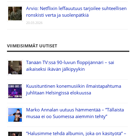
Arvio: Netflixin leffauutuus tarjoilee suhteellisen
ronskisti verta ja suolenpätkiä
20.03.2026
VIIMEISIMMÄT UUTISET
Tänään TV:ssä 90-luvun floppijännäri – sai
aikaiseksi ikävän jälkipyykin
Kuusituntinen konemusiikin ilmaistapahtuma
juhlitaan Helsingissä elokuussa
Marko Annalan uutuus hämmentää – ”Tällaista
musaa ei oo Suomessa aiemmin tehty”
”Halusimme tehdä albumin, joka on käsityötä” –