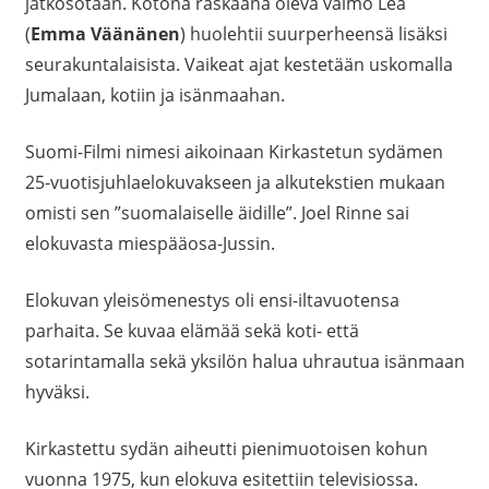
jatkosotaan. Kotona raskaana oleva vaimo Lea
(
Emma Väänänen
) huolehtii suurperheensä lisäksi
seurakuntalaisista. Vaikeat ajat kestetään uskomalla
Jumalaan, kotiin ja isänmaahan.
Suomi-Filmi nimesi aikoinaan Kirkastetun sydämen
25-vuotisjuhlaelokuvakseen ja alkutekstien mukaan
omisti sen ”suomalaiselle äidille”. Joel Rinne sai
elokuvasta miespääosa-Jussin.
Elokuvan yleisömenestys oli ensi-iltavuotensa
parhaita. Se kuvaa elämää sekä koti- että
sotarintamalla sekä yksilön halua uhrautua isänmaan
hyväksi.
Kirkastettu sydän aiheutti pienimuotoisen kohun
vuonna 1975, kun elokuva esitettiin televisiossa.