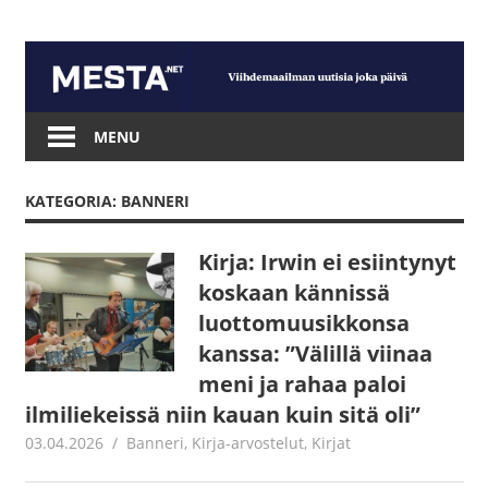
Skip
to
content
Mesta.net
MENU
KATEGORIA: BANNERI
Kirja: Irwin ei esiintynyt
koskaan kännissä
luottomuusikkonsa
kanssa: ”Välillä viinaa
meni ja rahaa paloi
ilmiliekeissä niin kauan kuin sitä oli”
03.04.2026
Jouni Hirn
Banneri
,
Kirja-arvostelut
,
Kirjat