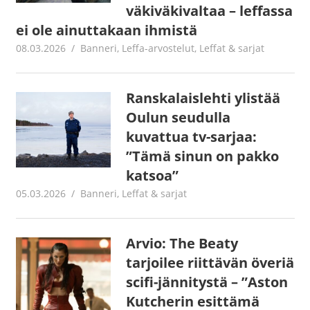
väkiväkivaltaa – leffassa
ei ole ainuttakaan ihmistä
08.03.2026
Jouni Hirn
Banneri
,
Leffa-arvostelut
,
Leffat & sarjat
Ranskalaislehti ylistää
Oulun seudulla
kuvattua tv-sarjaa:
”Tämä sinun on pakko
katsoa”
05.03.2026
Jouni Hirn
Banneri
,
Leffat & sarjat
Arvio: The Beaty
tarjoilee riittävän överiä
scifi-jännitystä – ”Aston
Kutcherin esittämä