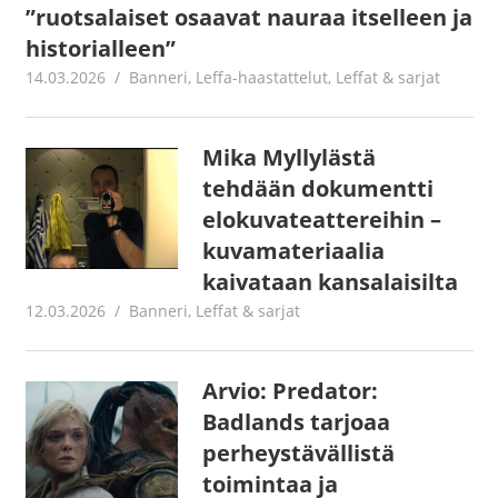
”ruotsalaiset osaavat nauraa itselleen ja
historialleen”
14.03.2026
Jouni Hirn
Banneri
,
Leffa-haastattelut
,
Leffat & sarjat
Mika Myllylästä
tehdään dokumentti
elokuvateattereihin –
kuvamateriaalia
kaivataan kansalaisilta
12.03.2026
Jouni Hirn
Banneri
,
Leffat & sarjat
Arvio: Predator:
Badlands tarjoaa
perheystävällistä
toimintaa ja