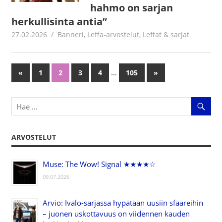
hahmo on sarjan
herkullisinta antia”
27.02.2026
Jouni Hirn
Banneri
,
Leffa-arvostelut
,
Leffat & sarjat
…
«
Previous
1
2
3
4
105
Next
»
Artikkelien
Posts
Posts
selaus
ARVOSTELUT
Muse: The Wow! Signal ★★★★☆
09.07.2026
Arvio: Ivalo-sarjassa hypätään uusiin sfääreihin
– juonen uskottavuus on viidennen kauden