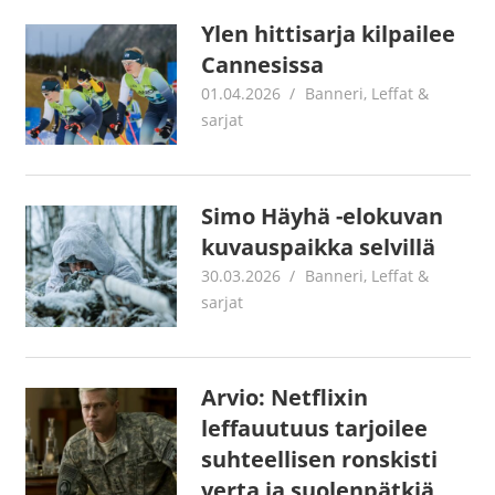
Ylen hittisarja kilpailee
Cannesissa
01.04.2026
Jouni Hirn
Banneri
,
Leffat &
sarjat
Simo Häyhä -elokuvan
kuvauspaikka selvillä
30.03.2026
Jouni Hirn
Banneri
,
Leffat &
sarjat
Arvio: Netflixin
leffauutuus tarjoilee
suhteellisen ronskisti
verta ja suolenpätkiä