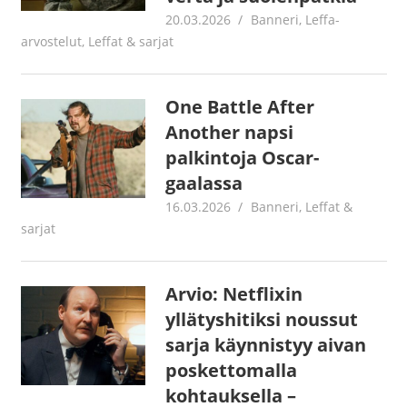
20.03.2026
Jouni Hirn
Banneri
,
Leffa-
arvostelut
,
Leffat & sarjat
One Battle After
Another napsi
palkintoja Oscar-
gaalassa
16.03.2026
Jouni Hirn
Banneri
,
Leffat &
sarjat
Arvio: Netflixin
yllätyshitiksi noussut
sarja käynnistyy aivan
poskettomalla
kohtauksella –