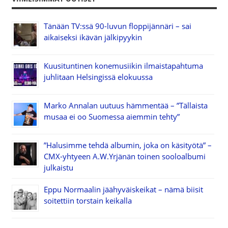
Tänään TV:ssä 90-luvun floppijännäri – sai
aikaiseksi ikävän jälkipyykin
Kuusituntinen konemusiikin ilmaistapahtuma
juhlitaan Helsingissä elokuussa
Marko Annalan uutuus hämmentää – ”Tällaista
musaa ei oo Suomessa aiemmin tehty”
”Halusimme tehdä albumin, joka on käsityötä” –
CMX-yhtyeen A.W.Yrjänän toinen sooloalbumi
julkaistu
Eppu Normaalin jäähyväiskeikat – nämä biisit
soitettiin torstain keikalla