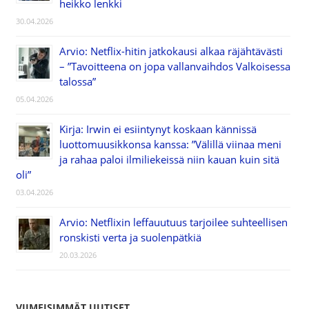
heikko lenkki
30.04.2026
Arvio: Netflix-hitin jatkokausi alkaa räjähtävästi
– ”Tavoitteena on jopa vallanvaihdos Valkoisessa
talossa”
05.04.2026
Kirja: Irwin ei esiintynyt koskaan kännissä
luottomuusikkonsa kanssa: ”Välillä viinaa meni
ja rahaa paloi ilmiliekeissä niin kauan kuin sitä
oli”
03.04.2026
Arvio: Netflixin leffauutuus tarjoilee suhteellisen
ronskisti verta ja suolenpätkiä
20.03.2026
VIIMEISIMMÄT UUTISET