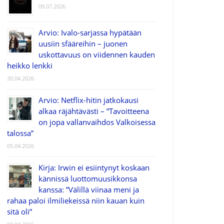
09.07.2026
Arvio: Ivalo-sarjassa hypätään
uusiin sfääreihin – juonen
uskottavuus on viidennen kauden
heikko lenkki
30.04.2026
Arvio: Netflix-hitin jatkokausi
alkaa räjähtävästi – ”Tavoitteena
on jopa vallanvaihdos Valkoisessa
talossa”
05.04.2026
Kirja: Irwin ei esiintynyt koskaan
kännissä luottomuusikkonsa
kanssa: ”Välillä viinaa meni ja
rahaa paloi ilmiliekeissä niin kauan kuin
sitä oli”