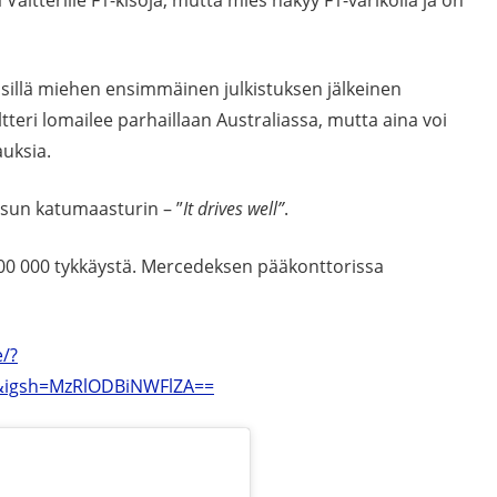
, sillä miehen ensimmäinen julkistuksen jälkeinen
teri lomailee parhaillaan Australiassa, mutta aina voi
uksia.
sun katumaasturin – ”
It drives well”
.
00 000 tykkäystä. Mercedeksen pääkonttorissa
/?
&igsh=MzRlODBiNWFlZA==