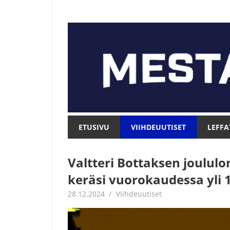
Skip
to
content
Mesta.net
Mesta.net
ETUSIVU
VIIHDEUUTISET
LEFFA
Valtteri Bottaksen joulu
keräsi vuorokaudessa yli 
28.12.2024
Juha Kaunisto
Viihdeuutiset