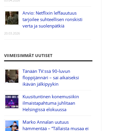
03.04.2026
Arvio: Netflixin leffauutuus
tarjoilee suhteellisen ronskisti
verta ja suolenpätkiä
20.03.2026
VIIMEISIMMÄT UUTISET
Tänään TV:ssä 90-luvun
floppijännäri – sai aikaiseksi
ikävän jälkipyykin
Kuusituntinen konemusiikin
ilmaistapahtuma juhlitaan
Helsingissä elokuussa
Marko Annalan uutuus
hämmentää – ”Tällaista musaa ei