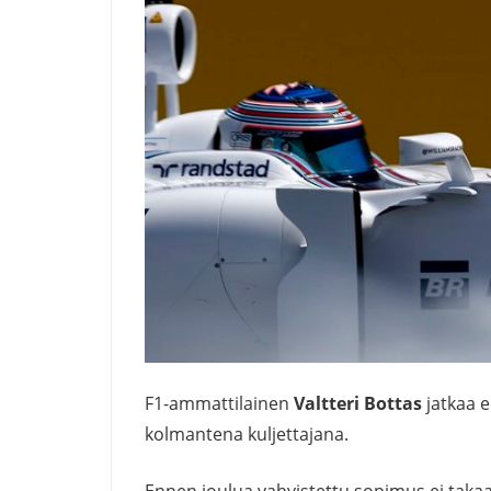
F1-ammattilainen
Valtteri Bottas
jatkaa e
kolmantena kuljettajana.
Ennen joulua vahvistettu sopimus ei takaa V