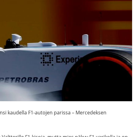
nsi kaudella F1-autojen parissa – Mercedeksen
altterille F1-kisoja, mutta mies näkyy F1-varikolla ja on