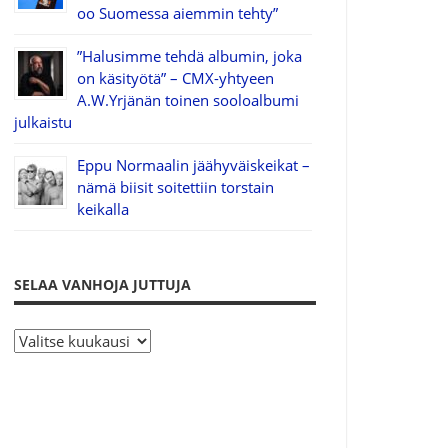
oo Suomessa aiemmin tehty”
”Halusimme tehdä albumin, joka
on käsityötä” – CMX-yhtyeen
A.W.Yrjänän toinen sooloalbumi
julkaistu
Eppu Normaalin jäähyväiskeikat –
nämä biisit soitettiin torstain
keikalla
SELAA VANHOJA JUTTUJA
S
e
l
a
a