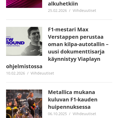
alkuhetkiin
25.02.2026
Juha Kaunisto
Viihdeuutiset
F1-mestari Max
Verstappen perustaa
oman kilpa-autotallin –
uusi dokumenttisarja
käynnistyy Viaplayn
ohjelmistossa
10.02.2026
Juha Kaunisto
Viihdeuutiset
Metallica mukana
kuluvan F1-kauden
huipennuksessa
06.10.2025
Juha Kaunisto
Viihdeuutiset