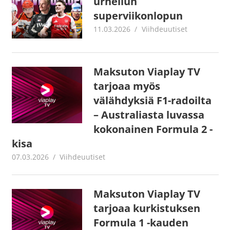
urheilun
superviikonlopun
11.03.2026
Juha Kaunisto
Viihdeuutiset
Maksuton Viaplay TV
tarjoaa myös
välähdyksiä F1-radoilta
– Australiasta luvassa
kokonainen Formula 2 -
kisa
07.03.2026
Juha Kaunisto
Viihdeuutiset
Maksuton Viaplay TV
tarjoaa kurkistuksen
Formula 1 -kauden