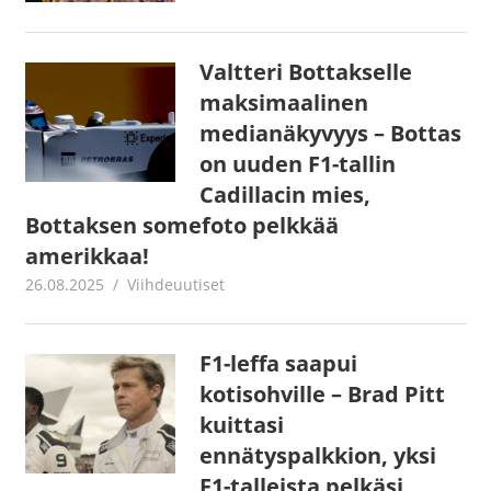
Valtteri Bottakselle
maksimaalinen
medianäkyvyys – Bottas
on uuden F1-tallin
Cadillacin mies,
Bottaksen somefoto pelkkää
amerikkaa!
26.08.2025
Juha Kaunisto
Viihdeuutiset
F1-leffa saapui
kotisohville – Brad Pitt
kuittasi
ennätyspalkkion, yksi
F1-talleista pelkäsi