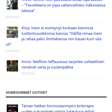
– ”Tavoitteena on jopa vallanvaihdos Valkoisessa
talossa”
05.04.2026
Kirja: Irwin ei esiintynyt koskaan kännissä
luottomuusikkonsa kanssa: ”Välillä viinaa meni
ja rahaa paloi ilmiliekeissä niin kauan kuin sitä
oli”
03.04.2026
Arvio: Netflixin leffauutuus tarjoilee suhteellisen
ronskisti verta ja suolenpätkiä
20.03.2026
VIIMEISIMMÄT UUTISET
Tämän hetken kiinnostavimpiin brittiräpin
uuden sukupolven nimiin lukeutuva artisti