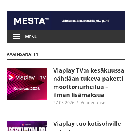
Skip
to
content
Mesta.net
MENU
AVAINSANA: F1
Viaplay TV:n kesäkuussa
nähdään tukeva paketti
moottoriurheilua –
ilman lisämaksua
27.05.2026
Juha Kaunisto
Viihdeuutiset
Viaplay tuo kotisohville