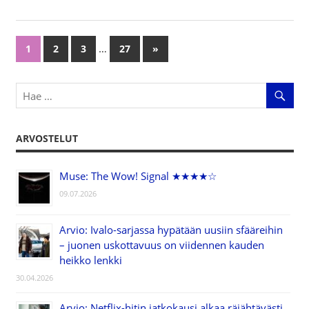
…
1
2
3
27
Next
»
Artikkelien
Posts
selaus
ARVOSTELUT
Muse: The Wow! Signal ★★★★☆
09.07.2026
Arvio: Ivalo-sarjassa hypätään uusiin sfääreihin
– juonen uskottavuus on viidennen kauden
heikko lenkki
30.04.2026
Arvio: Netflix-hitin jatkokausi alkaa räjähtävästi