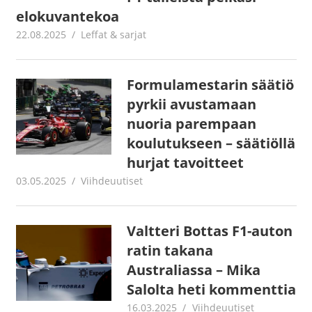
elokuvantekoa
22.08.2025
Jouni Hirn
Leffat & sarjat
Formulamestarin säätiö
pyrkii avustamaan
nuoria parempaan
koulutukseen – säätiöllä
hurjat tavoitteet
03.05.2025
Juha Kaunisto
Viihdeuutiset
Valtteri Bottas F1-auton
ratin takana
Australiassa – Mika
Salolta heti kommenttia
16.03.2025
Juha Kaunisto
Viihdeuutiset