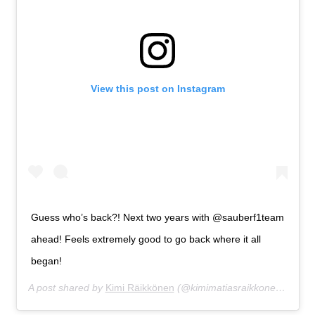
View this post on Instagram
Guess who’s back?! Next two years with @sauberf1team
ahead! Feels extremely good to go back where it all
began!
A post shared by
Kimi Räikkönen
(@kimimatiasraikkonen) on
Se