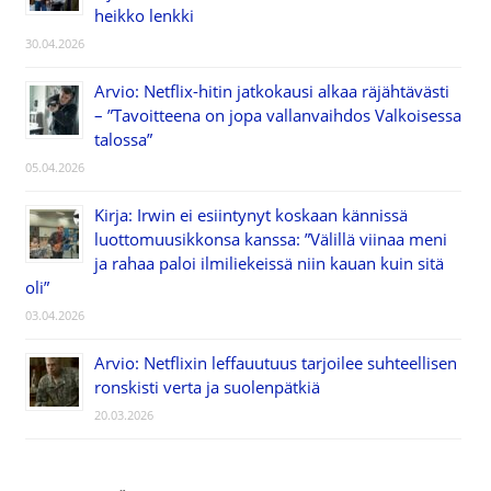
heikko lenkki
30.04.2026
Arvio: Netflix-hitin jatkokausi alkaa räjähtävästi
– ”Tavoitteena on jopa vallanvaihdos Valkoisessa
talossa”
05.04.2026
Kirja: Irwin ei esiintynyt koskaan kännissä
luottomuusikkonsa kanssa: ”Välillä viinaa meni
ja rahaa paloi ilmiliekeissä niin kauan kuin sitä
oli”
03.04.2026
Arvio: Netflixin leffauutuus tarjoilee suhteellisen
ronskisti verta ja suolenpätkiä
20.03.2026