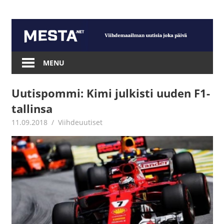
Skip
to
content
Mesta.net
MENU
Uutispommi: Kimi julkisti uuden F1-
tallinsa
11.09.2018
Juha Kaunisto
Viihdeuutiset