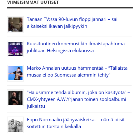
VIIMEISIMMÄT UUTISET
Tänään TV:ssä 90-luvun floppijännäri – sai
aikaiseksi ikävän jälkipyykin
Kuusituntinen konemusiikin ilmaistapahtuma
juhlitaan Helsingissä elokuussa
Marko Annalan uutuus hämmentää – ”Tällaista
musaa ei oo Suomessa aiemmin tehty”
”Halusimme tehdä albumin, joka on käsityötä” –
CMX-yhtyeen A.W.Yrjänän toinen sooloalbumi
julkaistu
Eppu Normaalin jäähyväiskeikat – nämä biisit
soitettiin torstain keikalla