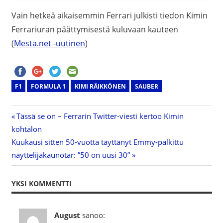
Vain hetkeä aikaisemmin Ferrari julkisti tiedon Kimin
Ferrariuran päättymisestä kuluvaan kauteen
(
Mesta.net -uutinen
)
F1
FORMULA 1
KIMI RÄIKKÖNEN
SAUBER
Previous
Tässä se on – Ferrarin Twitter-viesti kertoo Kimin
Artikkelien
kohtalon
Post:
Next
Kuukausi sitten 50-vuotta täyttänyt Emmy-palkittu
selaus
Post:
näyttelijäkaunotar: ”50 on uusi 30”
YKSI KOMMENTTI
August
sanoo: