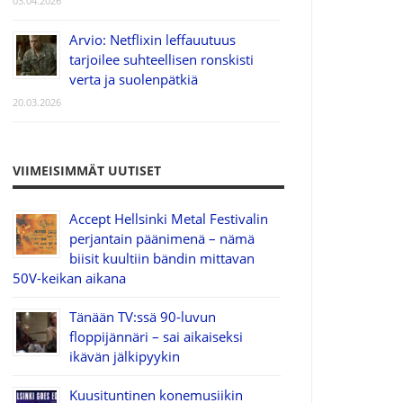
03.04.2026
Arvio: Netflixin leffauutuus
tarjoilee suhteellisen ronskisti
verta ja suolenpätkiä
20.03.2026
VIIMEISIMMÄT UUTISET
Accept Hellsinki Metal Festivalin
perjantain päänimenä – nämä
biisit kuultiin bändin mittavan
50V-keikan aikana
Tänään TV:ssä 90-luvun
floppijännäri – sai aikaiseksi
ikävän jälkipyykin
Kuusituntinen konemusiikin