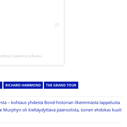
ndtour) jakama julkaisu
N
RICHARD HAMMOND
THE GRAND TOUR
stä – kohtaus yhdestä Bond-historian ilkeimmästä tappelusta
e Murphyn oli kieltäydyttävä pääroolista, toinen ehdokas kuoli