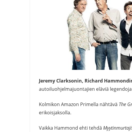
Jeremy Clarksonin,
Richard Hammondi
autoiluohjelmajuontajien eläviä legendoja
Kolmikon Amazon Primella nähtävä
The G
erikoisjaksolla.
Vaikka Hammond ehti tehdä
Myytinmurtaji