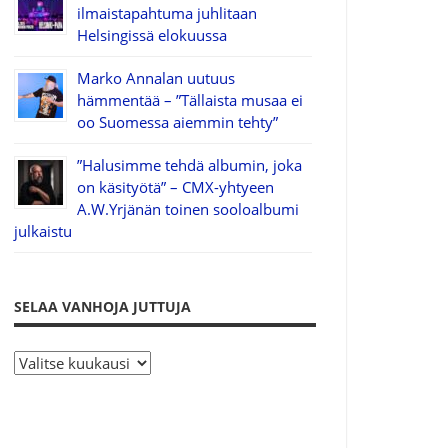
ilmaistapahtuma juhlitaan
Helsingissä elokuussa
Marko Annalan uutuus
hämmentää – ”Tällaista musaa ei
oo Suomessa aiemmin tehty”
”Halusimme tehdä albumin, joka
on käsityötä” – CMX-yhtyeen
A.W.Yrjänän toinen sooloalbumi
julkaistu
SELAA VANHOJA JUTTUJA
S
e
l
a