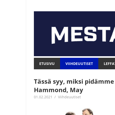
Skip
to
content
Mesta.net
Mesta.net
ETUSIVU
VIIHDEUUTISET
LEFFA
Tässä syy, miksi pidämme 
Hammond, May
01.02.2021
Juha Kaunisto
Viihdeuutiset