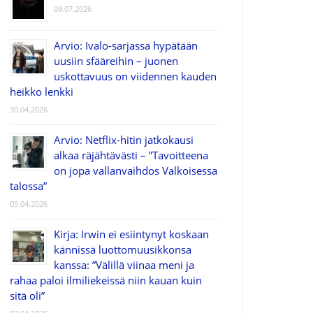
09.07.2026
Arvio: Ivalo-sarjassa hypätään
uusiin sfääreihin – juonen
uskottavuus on viidennen kauden
heikko lenkki
30.04.2026
Arvio: Netflix-hitin jatkokausi
alkaa räjähtävästi – ”Tavoitteena
on jopa vallanvaihdos Valkoisessa
talossa”
05.04.2026
Kirja: Irwin ei esiintynyt koskaan
kännissä luottomuusikkonsa
kanssa: ”Välillä viinaa meni ja
rahaa paloi ilmiliekeissä niin kauan kuin
sitä oli”