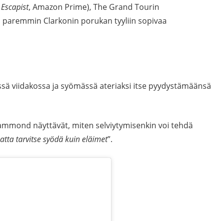
 Escapist
, Amazon Prime), The Grand Tourin
paremmin Clarkonin porukan tyyliin sopivaa
ssä viidakossa ja syömässä ateriaksi itse pyydystämäänsä
ammond näyttävät, miten selviytymisenkin voi tehdä
atta tarvitse syödä kuin eläimet
”.