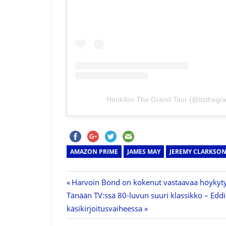
Henkilön The Grand Tour (@itsthegra
AMAZON PRIME
JAMES MAY
JEREMY CLARKSO
Previous
Harvoin Bond on kokenut vastaavaa höykyty
Artikkelien
Next
Tänään TV:ssä 80-luvun suuri klassikko – Eddi
Post:
Post:
käsikirjoitusvaiheessa
selaus