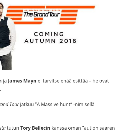
n
ja
James Mayn
ei tarvitse enää esittää – he ovat
.
rand Tour
jatkuu ”A Massive hunt” -nimisellä
sta
tutun
Tory Bellecin
kanssa oman ”aution saaren