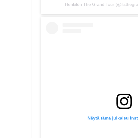
Henkilön The Grand Tour (@itsthegra
Näytä tämä julkaisu Ins