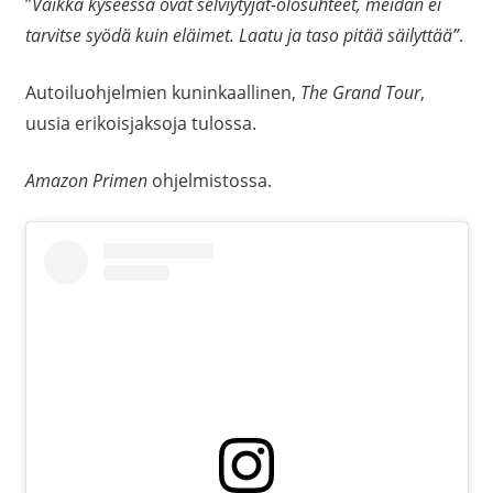
”
Vaikka kyseessä ovat selviytyjät-olosuhteet, meidän ei
tarvitse syödä kuin eläimet. Laatu ja taso pitää säilyttää”
.
Autoiluohjelmien kuninkaallinen,
The Grand Tour
,
uusia erikoisjaksoja tulossa.
Amazon Primen
ohjelmistossa.