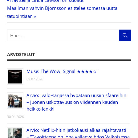
Previous
Näyttelijä Linda Lawson on kuollut
Artikkelien
Next
Maailman vahvin Björnsson esittelee somessa uutta
Post:
Post:
tatuointiaan
selaus
ARVOSTELUT
Muse: The Wow! Signal ★★★★☆
09.07.2026
Arvio: Ivalo-sarjassa hypätään uusiin sfääreihin
– juonen uskottavuus on viidennen kauden
heikko lenkki
30.04.2026
Arvio: Netflix-hitin jatkokausi alkaa räjähtävästi
– ”Tavoitteena on jopa vallanvaihdos Valkoisessa