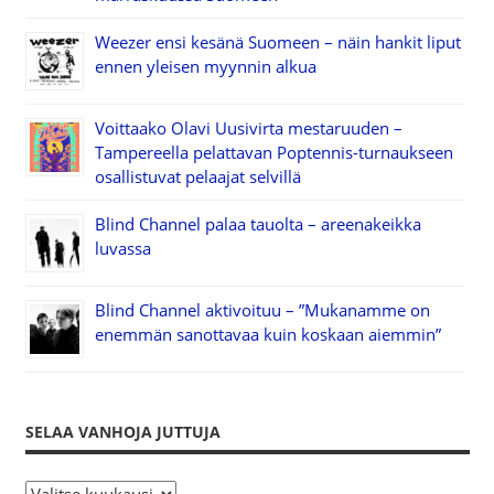
Weezer ensi kesänä Suomeen – näin hankit liput
ennen yleisen myynnin alkua
Voittaako Olavi Uusivirta mestaruuden –
Tampereella pelattavan Poptennis-turnaukseen
osallistuvat pelaajat selvillä
Blind Channel palaa tauolta – areenakeikka
luvassa
Blind Channel aktivoituu – ”Mukanamme on
enemmän sanottavaa kuin koskaan aiemmin”
SELAA VANHOJA JUTTUJA
S