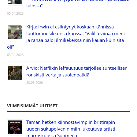
talossa”
05.04.2026
Kirja: Irwin ei esiintynyt koskaan kännissä
luottomuusikkonsa kanssa: ”Välillä viinaa meni
ja rahaa paloi ilmiliekeissä niin kauan kuin sitä
oli”
03.04.2026
Arvio: Netflixin leffauutuus tarjoilee suhteellisen
ronskisti verta ja suolenpätkiä
20.03.2026
VIIMEISIMMÄT UUTISET
Tämän hetken kiinnostavimpiin brittiräpin
uuden sukupolven nimiin lukeutuva artisti
marraskuussa Suomeen