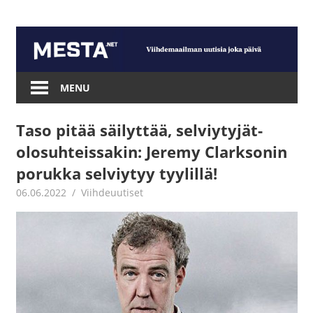
Skip
to
content
Mesta.net
MENU
Taso pitää säilyttää, selviytyjät-
olosuhteissakin: Jeremy Clarksonin
porukka selviytyy tyylillä!
06.06.2022
Juha Kaunisto
Viihdeuutiset