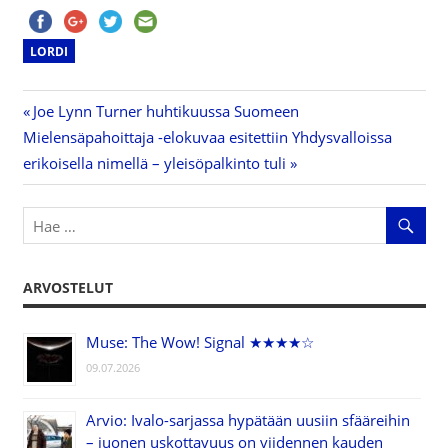
LORDI
Previous
Joe Lynn Turner huhtikuussa Suomeen
Artikkelien
Next
Mielensäpahoittaja -elokuvaa esitettiin Yhdysvalloissa
Post:
Post:
erikoisella nimellä – yleisöpalkinto tuli
selaus
ARVOSTELUT
Muse: The Wow! Signal ★★★★☆
09.07.2026
Arvio: Ivalo-sarjassa hypätään uusiin sfääreihin
– juonen uskottavuus on viidennen kauden