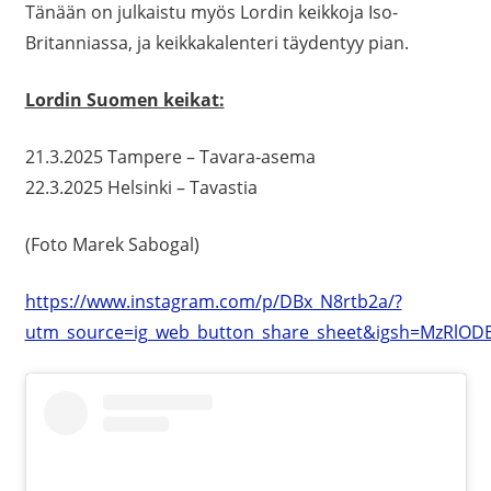
Tänään on julkaistu myös Lordin keikkoja Iso-
Britanniassa, ja keikkakalenteri täydentyy pian.
Lordin Suomen keikat:
21.3.2025 Tampere – Tavara-asema
22.3.2025 Helsinki – Tavastia
(Foto Marek Sabogal)
https://www.instagram.com/p/DBx_N8rtb2a/?
utm_source=ig_web_button_share_sheet&igsh=MzRlOD