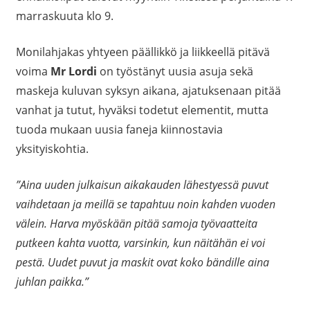
marraskuuta klo 9.
Monilahjakas yhtyeen päällikkö ja liikkeellä pitävä
voima
Mr Lordi
on työstänyt uusia asuja sekä
maskeja kuluvan syksyn aikana, ajatuksenaan pitää
vanhat ja tutut, hyväksi todetut elementit, mutta
tuoda mukaan uusia faneja kiinnostavia
yksityiskohtia.
”Aina uuden julkaisun aikakauden lähestyessä puvut
vaihdetaan ja meillä se tapahtuu noin kahden vuoden
välein. Harva myöskään pitää samoja työvaatteita
putkeen kahta vuotta, varsinkin, kun näitähän ei voi
pestä. Uudet puvut ja maskit ovat koko bändille aina
juhlan paikka.”