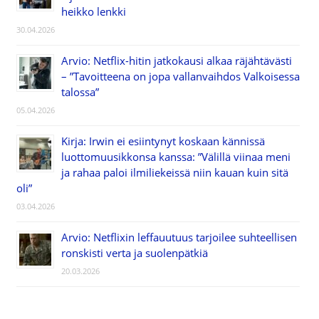
heikko lenkki
30.04.2026
Arvio: Netflix-hitin jatkokausi alkaa räjähtävästi
– ”Tavoitteena on jopa vallanvaihdos Valkoisessa
talossa”
05.04.2026
Kirja: Irwin ei esiintynyt koskaan kännissä
luottomuusikkonsa kanssa: ”Välillä viinaa meni
ja rahaa paloi ilmiliekeissä niin kauan kuin sitä
oli”
03.04.2026
Arvio: Netflixin leffauutuus tarjoilee suhteellisen
ronskisti verta ja suolenpätkiä
20.03.2026