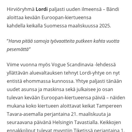
Hirviöryhmä
Lordi
paljasti uuden ilmeensä – Bändi
aloittaa kevään Euroopan-kiertueensa
kahdella keikalla Suomessa maaliskuussa 2025.
”
Harva pitää samoja työvaatteita putkeen kahta vuotta
pesemättä”
Viime vuonna myös Vogue Scandinavia -lehdessä
yllättävän aluevaltauksen tehnyt Lordi-yhtye on nyt
entistä ehommassa kunnossa. Yhtye paljasti tänään
uudet asunsa ja maskinsa sekä julkaisee jo osan
tulevan kevään Euroopan-kiertueensa päiviä – näiden
mukana koko kiertueen aloittavat keikat Tampereen
Tavara-asemalla perjantaina 21. maaliskuuta ja
seuraavana päivänä Helsingin Tavastialla. Keikkojen
ennakkoliput tulevat myyntiin Tiketissä perjantaina 1.