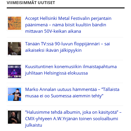
VIIMEISIMMÄT UUTISET
Accept Hellsinki Metal Festivalin perjantain
päänimenä – nämä biisit kuultiin bändin
mittavan 50V-keikan aikana
Tänään TV:ssä 90-luvun floppijännäri – sai
aikaiseksi ikävän jälkipyykin
Kuusituntinen konemusiikin ilmaistapahtuma
juhlitaan Helsingissä elokuussa
Marko Annalan uutuus hämmentää – ”Tällaista
musaa ei oo Suomessa aiemmin tehty”
”Halusimme tehdä albumin, joka on käsityötä” –
CMX-yhtyeen A.W.Yrjänän toinen sooloalbumi
julkaistu