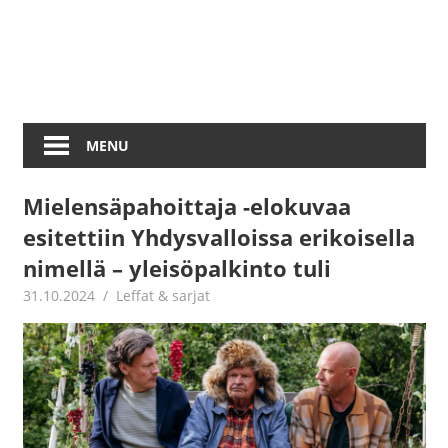
MENU
Mielensäpahoittaja -elokuvaa
esitettiin Yhdysvalloissa erikoisella
nimellä – yleisöpalkinto tuli
31.10.2024
Jouni Hirn
Leffat & sarjat