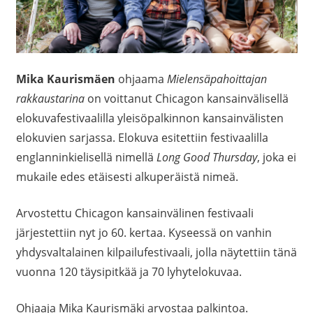
Mika Kaurismäen
ohjaama
Mielensäpahoittajan
rakkaustarina
on voittanut Chicagon kansainvälisellä
elokuvafestivaalilla yleisöpalkinnon kansainvälisten
elokuvien sarjassa. Elokuva esitettiin festivaalilla
englanninkielisellä nimellä
Long Good Thursday
, joka ei
mukaile edes etäisesti alkuperäistä nimeä.
Arvostettu Chicagon kansainvälinen festivaali
järjestettiin nyt jo 60. kertaa. Kyseessä on vanhin
yhdysvaltalainen kilpailufestivaali, jolla näytettiin tänä
vuonna 120 täysipitkää ja 70 lyhytelokuvaa.
Ohjaaja Mika Kaurismäki arvostaa palkintoa.