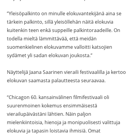
”Yleisöpalkinto on minulle elokuvantekijänä aina se
tärkein palkinto, sillä yleisöllehän näitä elokuvia
kuitenkin teen enkä suppeille palkintoraadeille. On
todella mieltä lämmittävää, että meidän
suomenkielinen elokuvamme valloitti katsojien
sydämet yli sadan elokuvan joukosta.”
Näyttelijä Jaana Saarinen vieraili festivaalilla ja kertoo
elokuvan saamasta palautteesta seuraavaa.
“Chicagon 60. kansainvälinen filmifestivaali oli
suurenmoinen kokemus ensimmäisestä
vierailupäivästäni lähtien. Näin paljon
mielenkiintoisia, hienoja ja monipuolisesti valittuja
elokuvia ja tapasin loistavia ihmisiä. Omat