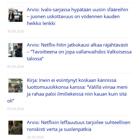
Arvio: Ivalo-sarjassa hypätään uusiin sfääreihin
– juonen uskottavuus on viidennen kauden
heikko lenkki
30.04.2026
Arvio: Netflix-hitin jatkokausi alkaa räjähtävästi
– ”Tavoitteena on jopa vallanvaihdos Valkoisessa
talossa”
05.04.2026
Kirja: Irwin ei esiintynyt koskaan kännissä
luottomuusikkonsa kanssa: ”Välillä viinaa meni
ja rahaa paloi ilmiliekeissä niin kauan kuin sitä
oli”
03.04.2026
Arvio: Netflixin leffauutuus tarjoilee suhteellisen
ronskisti verta ja suolenpätkiä
20.03.2026