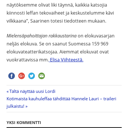
näytöksemme olivat liki täynnä, kaikkia katsojia
kiinnosti leffan tekovaiheet ja keskustelumme kävi
vilkkaana”, Saarinen totesi tiedotteen mukaan.
Mielensäpahoittajan rakkaustarina
on elokuvasarjan
neljäs elokuva
.
Se on saanut Suomessa 159 969
elokuvateatterikatsojaa. Aiemmat elokuvat ovat
vuokrattavissa mm.
Elisa Viihteestä.
Previous
Tältä näyttää uusi Lordi
Artikkelien
Next
Kotimaista kauhuleffaa tähdittää Hannele Lauri – traileri
Post:
Post:
julkaistu!
selaus
YKSI KOMMENTTI