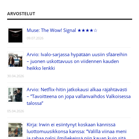
ARVOSTELUT
Muse: The Wow! Signal ★★★★☆
09.07.2026
Arvio: Ivalo-sarjassa hypätään uusiin sfääreihin
– juonen uskottavuus on viidennen kauden
heikko lenkki
30.04.2026
Arvio: Netflix-hitin jatkokausi alkaa räjähtävästi
– ”Tavoitteena on jopa vallanvaihdos Valkoisessa
talossa”
05.04.2026
Kirja: Irwin ei esiintynyt koskaan kännissä
luottomuusikkonsa kanssa: ”Välillä viinaa meni
ja rahaa paloi ilmiliekeissä niin kauan kuin sitä