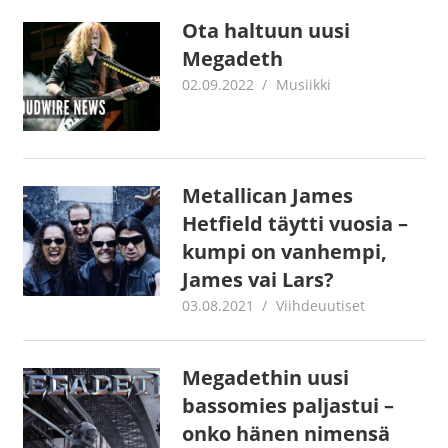
Ota haltuun uusi
Megadeth
02.09.2022
Juha Kaunisto
Musiikki
Metallican James
Hetfield täytti vuosia –
kumpi on vanhempi,
James vai Lars?
03.08.2021
Juha Kaunisto
Viihdeuutiset
Megadethin uusi
bassomies paljastui –
onko hänen nimensä