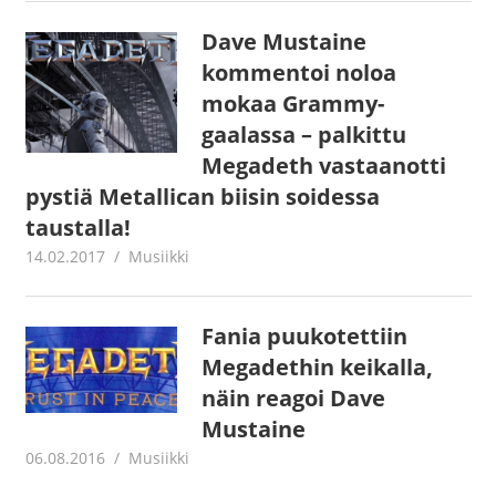
Dave Mustaine
kommentoi noloa
mokaa Grammy-
gaalassa – palkittu
Megadeth vastaanotti
pystiä Metallican biisin soidessa
taustalla!
14.02.2017
Juha Kaunisto
Musiikki
Fania puukotettiin
Megadethin keikalla,
näin reagoi Dave
Mustaine
06.08.2016
Juha Kaunisto
Musiikki