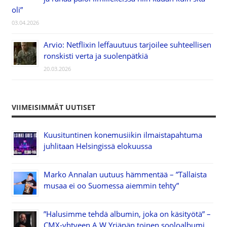
oli”
03.04.2026
Arvio: Netflixin leffauutuus tarjoilee suhteellisen
ronskisti verta ja suolenpätkiä
20.03.2026
VIIMEISIMMÄT UUTISET
Kuusituntinen konemusiikin ilmaistapahtuma
juhlitaan Helsingissä elokuussa
Marko Annalan uutuus hämmentää – ”Tällaista
musaa ei oo Suomessa aiemmin tehty”
”Halusimme tehdä albumin, joka on käsityötä” –
CMX-yhtyeen A.W.Yrjänän toinen sooloalbumi