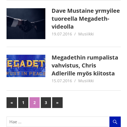
Dave Mustaine yrmyilee
tuoreella Megadeth-
videolla
19.07.2016
Juha Kaunisto
Musiikki
Megadethin rumpalista
vahvistus, Chris
Adlerille myös kiitosta
15.07.2016
Juha Kaunisto
Musiikki
«
Previous
1
2
3
Next
»
Artikkelien
Posts
Posts
selaus