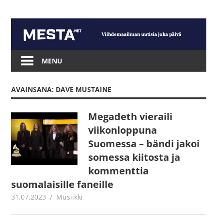
Skip
to
content
Mesta.net
MENU
AVAINSANA: DAVE MUSTAINE
Megadeth vieraili
viikonloppuna
Suomessa – bändi jakoi
somessa kiitosta ja
kommenttia
suomalaisille faneille
31.07.2023
Juha Kaunisto
Musiikki