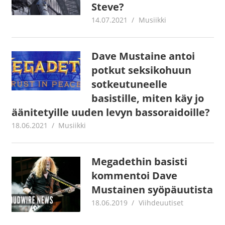
Steve?
14.07.2021
Juha Kaunisto
Musiikki
Dave Mustaine antoi
potkut seksikohuun
sotkeutuneelle
basistille, miten käy jo
äänitetyille uuden levyn bassoraidoille?
18.06.2021
Juha Kaunisto
Musiikki
Megadethin basisti
kommentoi Dave
Mustainen syöpäuutista
18.06.2019
Juha Kaunisto
Viihdeuutiset