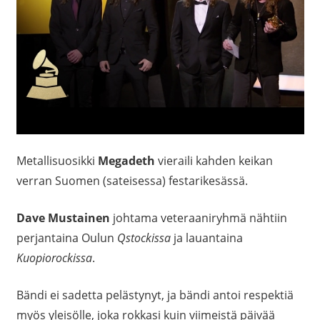
Metallisuosikki
Megadeth
vieraili kahden keikan
verran Suomen (sateisessa) festarikesässä.
Dave Mustainen
johtama veteraaniryhmä nähtiin
perjantaina Oulun
Qstockissa
ja lauantaina
Kuopiorockissa
.
Bändi ei sadetta pelästynyt, ja bändi antoi respektiä
myös yleisölle, joka rokkasi kuin viimeistä päivää