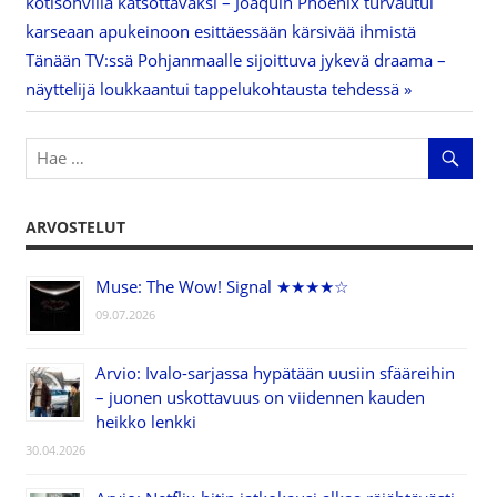
Artikkelien
kotisohvilla katsottavaksi – Joaquin Phoenix turvautui
Post:
karseaan apukeinoon esittäessään kärsivää ihmistä
selaus
Next
Tänään TV:ssä Pohjanmaalle sijoittuva jykevä draama –
Post:
näyttelijä loukkaantui tappelukohtausta tehdessä
ARVOSTELUT
Muse: The Wow! Signal ★★★★☆
09.07.2026
Arvio: Ivalo-sarjassa hypätään uusiin sfääreihin
– juonen uskottavuus on viidennen kauden
heikko lenkki
30.04.2026