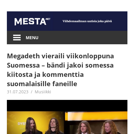
Skip
to
content
Mesta.net
MENU
Megadeth vieraili viikonloppuna
Suomessa – bändi jakoi somessa
kiitosta ja kommenttia
suomalaisille faneille
31.07.2023
Juha Kaunisto
Musiikki