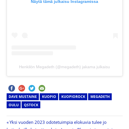
Näytä tämä julkaisu Instagramissa
Henkilön Megadeth (@megadeth) jakama julkaisu
DAVE MUSTAINE
KUOPIO
KUOPIOROCK
MEGADETH
OULU
QSTOCK
Previous
Yksi vuoden 2023 odotetuimpia elokuvia tulee jo