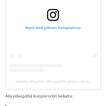
Näytä tämä julkaisu Instagramissa
Henkilön Megadeth (@megadeth) jakama julkaisu
Alla videopätkä Kuopiorockin keikalta: