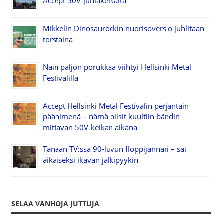
Accept 50V-juhlakeikalta
Mikkelin Dinosaurockin nuorisoversio juhlitaan
torstaina
Näin paljon porukkaa viihtyi Hellsinki Metal
Festivalilla
Accept Hellsinki Metal Festivalin perjantain
päänimenä – nämä biisit kuultiin bändin
mittavan 50V-keikan aikana
Tänään TV:ssä 90-luvun floppijännäri – sai
aikaiseksi ikävän jälkipyykin
SELAA VANHOJA JUTTUJA