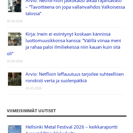
Arvio: Netflix-hitin jatkokausi alkaa räjähtävästi
– ”Tavoitteena on jopa vallanvaihdos Valkoisessa
talossa”
05.04.2026
Kirja: Irwin ei esiintynyt koskaan kännissä
luottomuusikkonsa kanssa: ”Välillä viinaa meni
ja rahaa paloi ilmiliekeissä niin kauan kuin sitä
oli”
03.04.2026
Arvio: Netflixin leffauutuus tarjoilee suhteellisen
ronskisti verta ja suolenpätkiä
20.03.2026
VIIMEISIMMÄT UUTISET
Hellsinki Metal Festival 2026 – keikkaraportti