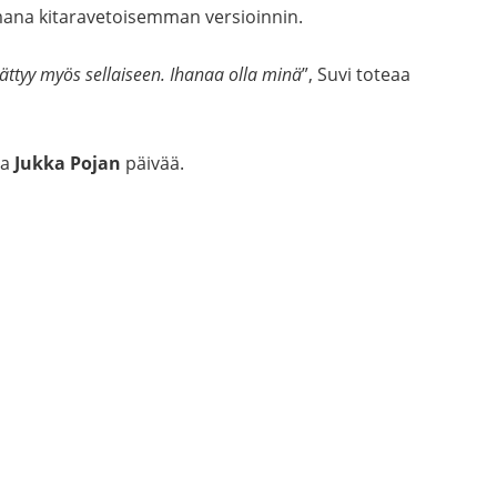
ana kitaravetoisemman versioinnin.
ättyy myös sellaiseen. Ihanaa olla minä
”, Suvi toteaa
aa
Jukka Pojan
päivää.