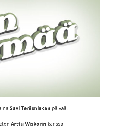
taina
Suvi Teräsniskan
päivää.
ueton
Arttu Wiskarin
kanssa.