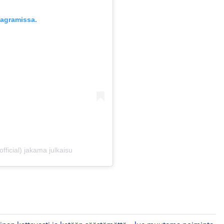
tagramissa.
fficial) jakama julkaisu