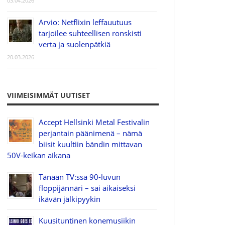
03.04.2026
Arvio: Netflixin leffauutuus
tarjoilee suhteellisen ronskisti
verta ja suolenpätkiä
20.03.2026
VIIMEISIMMÄT UUTISET
Accept Hellsinki Metal Festivalin
perjantain päänimenä – nämä
biisit kuultiin bändin mittavan
50V-keikan aikana
Tänään TV:ssä 90-luvun
floppijännäri – sai aikaiseksi
ikävän jälkipyykin
Kuusituntinen konemusiikin