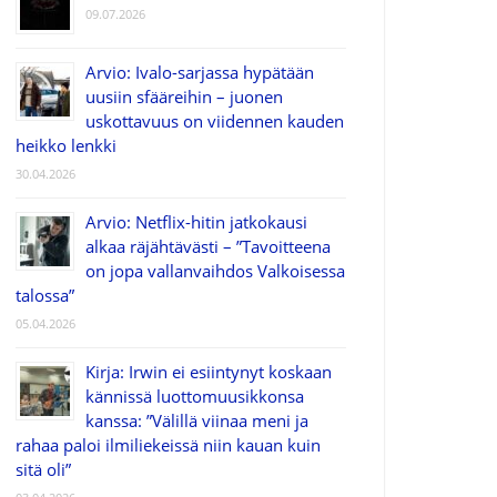
09.07.2026
Arvio: Ivalo-sarjassa hypätään
uusiin sfääreihin – juonen
uskottavuus on viidennen kauden
heikko lenkki
30.04.2026
Arvio: Netflix-hitin jatkokausi
alkaa räjähtävästi – ”Tavoitteena
on jopa vallanvaihdos Valkoisessa
talossa”
05.04.2026
Kirja: Irwin ei esiintynyt koskaan
kännissä luottomuusikkonsa
kanssa: ”Välillä viinaa meni ja
rahaa paloi ilmiliekeissä niin kauan kuin
sitä oli”