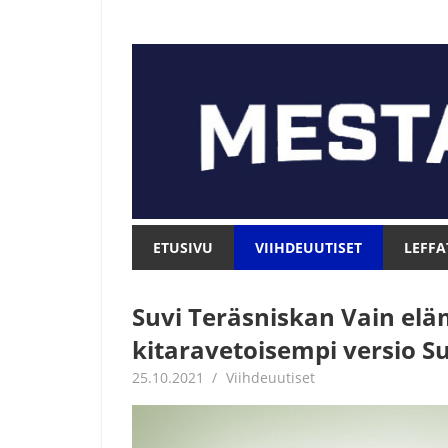
Skip
to
content
Mesta.net
Mesta.net
ETUSIVU
VIIHDEUUTISET
LEFFA
Suvi Teräsniskan Vain elä
kitaravetoisempi versio Su
25.10.2021
Juha Kaunisto
Viihdeuutiset