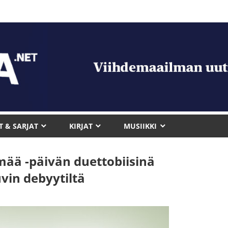
T & SARJAT
KIRJAT
MUSIIKKI
mää -päivän duettobiisinä
vin debyytiltä