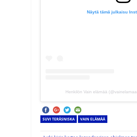
Näytä tämä julkaisu Ins
Henkilön Vain elämää (@vainelamaao
SUVI TERÄSNISKA
VAIN ELÄMÄÄ