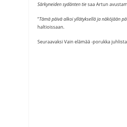
Särkyneiden sydänten tie
saa Artun avustam
”
Tämä päivä alkoi yllätyksellä ja näköjään pä
haltioissaan.
Seuraavaksi Vain elämää -porukka juhlist