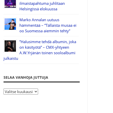
ilmaistapahtuma juhlitaan
Helsingissä elokuussa
Marko Annalan uutuus
hämmentää – ”Tällaista musaa ei
oo Suomessa aiemmin tehty”
”Halusimme tehdä albumin, joka
on käsityötä” – CMX-yhtyeen
A.W.Yrjänän toinen sooloalbumi
julkaistu
SELAA VANHOJA JUTTUJA
S
e
l
a