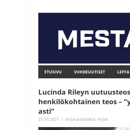
Skip
to
content
Mesta.net
Mesta.net
ETUSIVU
VIIHDEUUTISET
LEFFA
Lucinda Rileyn uutuusteos
henkilökohtainen teos – ”yl
asti”
25.10.2021
Jouni Hirn
Kirja-arvostelut
,
Kirjat