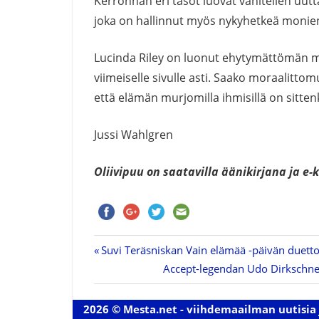
Kerronnan eri tasot luovat vähitellen uut
joka on hallinnut myös nykyhetkeä monie
Lucinda Riley on luonut ehytymättömän mo
viimeiselle sivulle asti. Saako moraalitto
että elämän murjomilla ihmisillä on sitte
Jussi Wahlgren
Oliivipuu on saatavilla äänikirjana ja e-k
Previous
Suvi Teräsniskan Vain elämää -päivän duettob
Artikkelien
Post:
Next
Accept-legendan Udo Dirkschnei
Post:
selaus
2026 © Mesta.net - viihdemaailman uutisia 