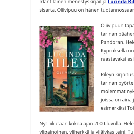
Irlantilainen menestyskirjailija
Lucinda Ri
sisarta. Oliivipuu on hänen tuotannossaan
Oliivipuun tap
tarinan päähe
Pandoran. Hel
Kyproksella u
raastavaksi esi
Rileyn kirjoit
tarinan pyörte
molemmat nykya
joissa on aina 
esimerkiksi T
Nyt liikutaan kokoa ajan 2000-luvulla. Hel
ylipainoinen, yliherkkä ja yliälykäs tein