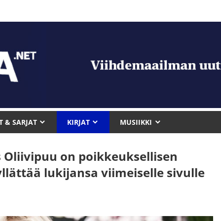
T & SARJAT
KIRJAT
MUSIIKKI
 Oliivipuu on poikkeuksellisen
lättää lukijansa viimeiselle sivulle