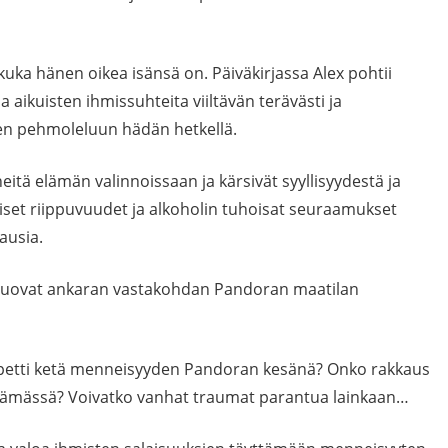
kuka hänen oikea isänsä on. Päiväkirjassa Alex pohtii
 aikuisten ihmissuhteita viiltävän terävästi ja
een pehmoleluun hädän hetkellä.
heitä elämän valinnoissaan ja kärsivät syyllisyydestä ja
iset riippuvuudet ja alkoholin tuhoisat seuraamukset
ausia.
 luovat ankaran vastakohdan Pandoran maatilan
 petti ketä menneisyyden Pandoran kesänä? Onko rakkaus
lämässä? Voivatko vanhat traumat parantua lainkaan…