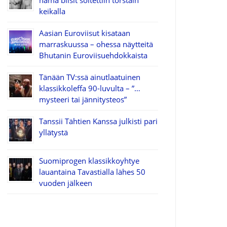
nämä biisit soitettiin torstain
keikalla
Aasian Euroviisut kisataan
marraskuussa – ohessa näytteitä
Bhutanin Euroviisuehdokkaista
Tänään TV:ssä ainutlaatuinen
klassikkoleffa 90-luvulta – ”…
mysteeri tai jännitysteos”
Tanssii Tähtien Kanssa julkisti pari
yllätystä
Suomiprogen klassikkoyhtye
lauantaina Tavastialla lähes 50
vuoden jälkeen