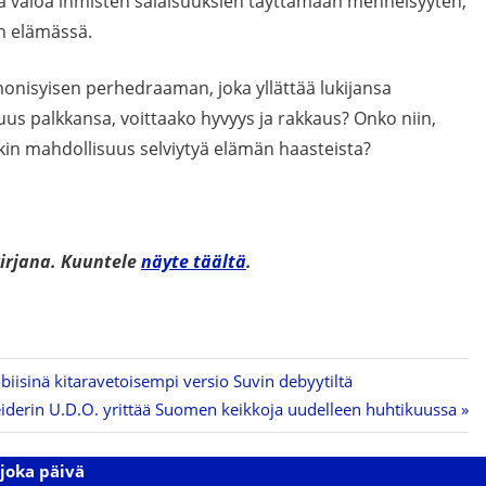
ta valoa ihmisten salaisuuksien täyttämään menneisyyten,
n elämässä.
nisyisen perhedraaman, joka yllättää lukijansa
muus palkkansa, voittaako hyvyys ja rakkaus? Onko niin,
nkin mahdollisuus selviytyä elämän haasteista?
irjana.
Kuuntele
näyte täältä
.
iisinä kitaravetoisempi versio Suvin debyytiltä
derin U.D.O. yrittää Suomen keikkoja uudelleen huhtikuussa
joka päivä