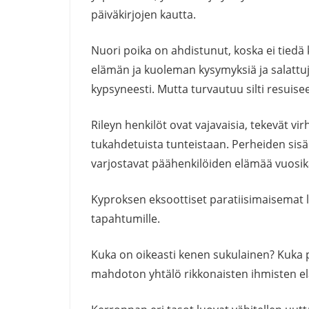
päiväkirjojen kautta.
Nuori poika on ahdistunut, koska ei tiedä 
elämän ja kuoleman kysymyksiä ja salattuja
kypsyneesti. Mutta turvautuu silti resuis
Rileyn henkilöt ovat vajavaisia, tekevät vir
tukahdetuista tunteistaan. Perheiden sisä
varjostavat päähenkilöiden elämää vuosik
Kyproksen eksoottiset paratiisimaisemat
tapahtumille.
Kuka on oikeasti kenen sukulainen? Kuka
mahdoton yhtälö rikkonaisten ihmisten e