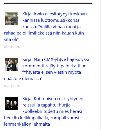
Kirja: Irwin ei esiintynyt koskaan
kännissä luottomuusikkonsa
kanssa: ”Välillä viinaa meni ja
rahaa paloi ilmiliekeissä niin kauan kuin
sitä oli”
03.04.2026
Kirja: Näin CMX-yhtye hajosi: yksi
kommentti räjäytti painekattilan –
”Yhtyettä ei sen viestin myötä
enää ole olemassa”
06.03.2026
Kirja: Kotimaisen rock-yhtyeen
reissuilla tapahtui hurjia –
kuolleeksi todettu mies heräsi
henkiin keikkapaikalla, rumpali varasti
lehmänkellon lehmältä