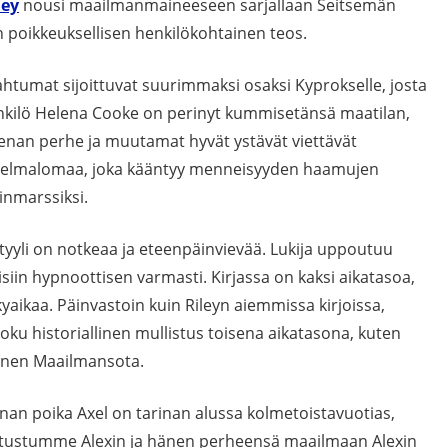
ley
nousi maailmanmaineeseen sarjallaan Seitsemän
 poikkeuksellisen henkilökohtainen teos.
ahtumat sijoittuvat suurimmaksi osaksi Kyprokselle, josta
nkilö Helena Cooke on perinyt kummisetänsä maatilan,
enan perhe ja muutamat hyvät ystävät viettävät
nelmalomaa, joka kääntyy menneisyyden haamujen
inmarssiksi.
ustyyli on notkeaa ja eteenpäinvievää. Lukija uppoutuu
isiin hypnoottisen varmasti. Kirjassa on kaksi aikatasoa,
ikaa. Päinvastoin kuin Rileyn aiemmissa kirjoissa,
joku historiallinen mullistus toisena aikatasona, kuten
oinen Maailmansota.
enan poika Axel on tarinan alussa kolmetoistavuotias,
i. Tutustumme Alexin ja hänen perheensä maailmaan Alexin