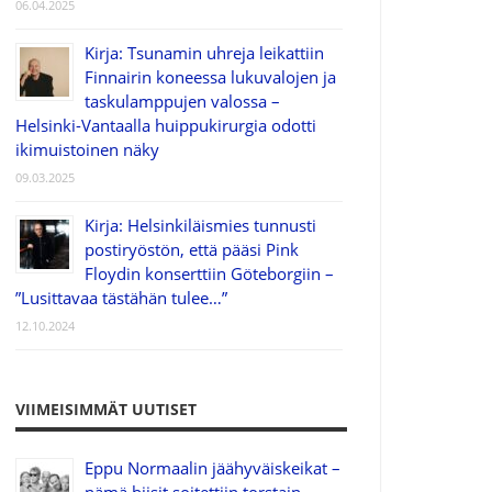
06.04.2025
Kirja: Tsunamin uhreja leikattiin
Finnairin koneessa lukuvalojen ja
taskulamppujen valossa –
Helsinki-Vantaalla huippukirurgia odotti
ikimuistoinen näky
09.03.2025
Kirja: Helsinkiläismies tunnusti
postiryöstön, että pääsi Pink
Floydin konserttiin Göteborgiin –
”Lusittavaa tästähän tulee…”
12.10.2024
VIIMEISIMMÄT UUTISET
Eppu Normaalin jäähyväiskeikat –