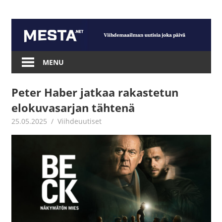
Skip
to
content
Mesta.net
MENU
Peter Haber jatkaa rakastetun
elokuvasarjan tähtenä
25.05.2025
Juha Kaunisto
Viihdeuutiset