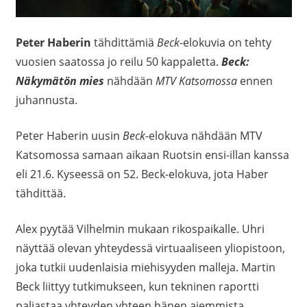
Peter Haberin
tähdittämiä
Beck
-elokuvia on tehty
vuosien saatossa jo reilu 50 kappaletta.
Beck:
Näkymätön mies
nähdään
MTV Katsomossa
ennen
juhannusta.
Peter Haberin uusin
Beck
-elokuva nähdään MTV
Katsomossa samaan aikaan Ruotsin ensi-illan kanssa
eli 21.6. Kyseessä on 52. Beck-elokuva, jota Haber
tähdittää.
Alex pyytää Vilhelmin mukaan rikospaikalle. Uhri
näyttää olevan yhteydessä virtuaaliseen yliopistoon,
joka tutkii uudenlaisia miehisyyden malleja. Martin
Beck liittyy tutkimukseen, kun tekninen raportti
paljastaa yhteyden yhteen hänen aiemmista