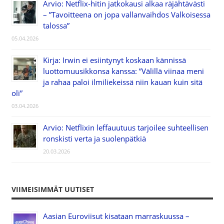
Arvio: Netflix-hitin jatkokausi alkaa räjähtävästi
– ”Tavoitteena on jopa vallanvaihdos Valkoisessa
talossa”
05.04.2026
Kirja: Irwin ei esiintynyt koskaan kännissä
luottomuusikkonsa kanssa: ”Välillä viinaa meni
ja rahaa paloi ilmiliekeissä niin kauan kuin sitä
oli”
03.04.2026
Arvio: Netflixin leffauutuus tarjoilee suhteellisen
ronskisti verta ja suolenpätkiä
20.03.2026
VIIMEISIMMÄT UUTISET
Aasian Euroviisut kisataan marraskuussa –