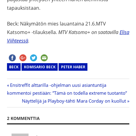
tapauksistaan.
Beck: Näkymätön mies lauantaina 21.6.MTV
Katsomo+ -tilauksella.
MTV Katsomo+ on saatavilla
Elisa
Viihteessä
.
BECK
KOMISARIO BECK
PETER HABER
Previous
Ensitreffit alttarilla -ohjelman uusi asiantuntija
Artikkelien
kommentoi pestiään: ”Tämä on todella extreme tuotanto”
Post:
Next
Näyttelijä ja Playboy-tähti Mara Corday on kuollut
selaus
Post:
2 KOMMENTTIA