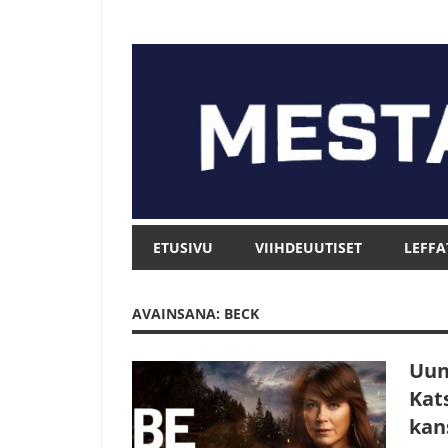
Skip
to
content
Mesta.net
Mesta.net
ETUSIVU
VIIHDEUUTISET
LEFFA
AVAINSANA: BECK
Uun
Kat
kan