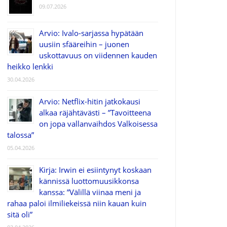
09.07.2026
Arvio: Ivalo-sarjassa hypätään
uusiin sfääreihin – juonen
uskottavuus on viidennen kauden
heikko lenkki
30.04.2026
Arvio: Netflix-hitin jatkokausi
alkaa räjähtävästi – ”Tavoitteena
on jopa vallanvaihdos Valkoisessa
talossa”
05.04.2026
Kirja: Irwin ei esiintynyt koskaan
kännissä luottomuusikkonsa
kanssa: ”Välillä viinaa meni ja
rahaa paloi ilmiliekeissä niin kauan kuin
sitä oli”