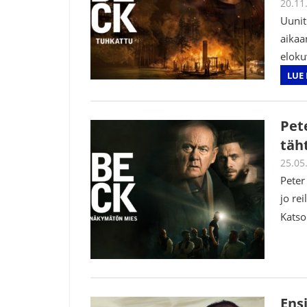
20.11
Uunit
aikaa
eloku
LUE 
Pet
täh
25.05
Peter
jo re
Katso
Ens