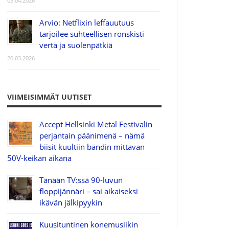
03.04.2026
Arvio: Netflixin leffauutuus
tarjoilee suhteellisen ronskisti
verta ja suolenpätkiä
20.03.2026
VIIMEISIMMÄT UUTISET
Accept Hellsinki Metal Festivalin
perjantain päänimenä – nämä
biisit kuultiin bändin mittavan
50V-keikan aikana
Tänään TV:ssä 90-luvun
floppijännäri – sai aikaiseksi
ikävän jälkipyykin
Kuusituntinen konemusiikin