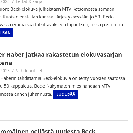
.2025
Juha Kaunisto
Leffat & sarjat
uore Beck-elokuva julkaistaan MTV Katsomossa samaan
n Ruotsin ensi-illan kanssa. Järjestyksessään jo 53. Beck-
vassa ryhmä saa tutkittavakseen tapauksen, jossa pastori on
LISÄÄ
er Haber jatkaa rakastetun elokuvasarjan
tenä
.2025
Juha Kaunisto
Viihdeuutiset
 Haberin tähdittämiä Beck-elokuvia on tehty vuosien saatossa
ilu 50 kappaletta. Beck: Näkymätön mies nähdään MTV
mossa ennen juhannusta.
LUE LISÄÄ
immäinen neljästä uudesta Beck-