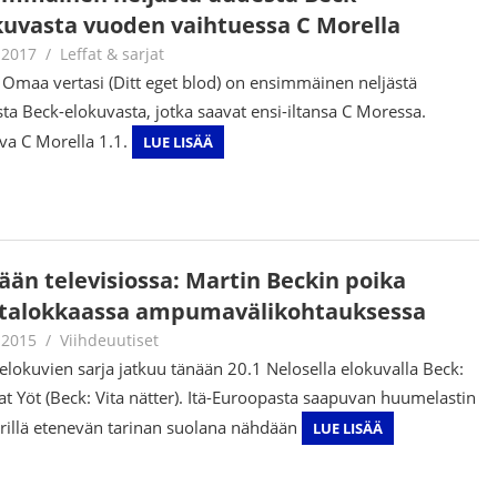
kuvasta vuoden vaihtuessa C Morella
.2017
Juha Kaunisto
Leffat & sarjat
 Omaa vertasi (Ditt eget blod) on ensimmäinen neljästä
ta Beck-elokuvasta, jotka saavat ensi-iltansa C Moressa.
va C Morella 1.1.
LUE LISÄÄ
ään televisiossa: Martin Beckin poika
talokkaassa ampumavälikohtauksessa
.2015
mestanet
Viihdeuutiset
elokuvien sarja jatkuu tänään 20.1 Nelosella elokuvalla Beck:
at Yöt (Beck: Vita nätter). Itä-Euroopasta saapuvan huumelastin
illä etenevän tarinan suolana nähdään
LUE LISÄÄ