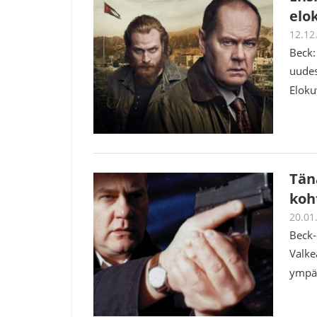
elo
12.12
Beck:
uudes
Eloku
Tän
koh
20.01
Beck-
Valke
ympär