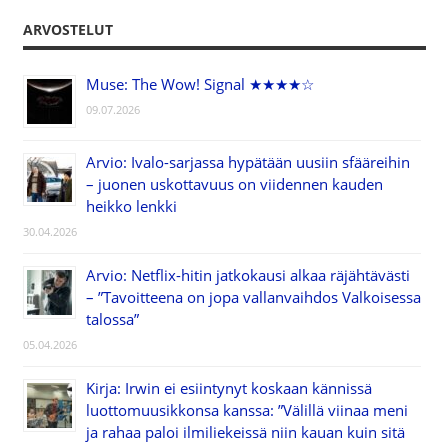
ARVOSTELUT
Muse: The Wow! Signal ★★★★☆
09.07.2026
Arvio: Ivalo-sarjassa hypätään uusiin sfääreihin
– juonen uskottavuus on viidennen kauden
heikko lenkki
30.04.2026
Arvio: Netflix-hitin jatkokausi alkaa räjähtävästi
– ”Tavoitteena on jopa vallanvaihdos Valkoisessa
talossa”
05.04.2026
Kirja: Irwin ei esiintynyt koskaan kännissä
luottomuusikkonsa kanssa: ”Välillä viinaa meni
ja rahaa paloi ilmiliekeissä niin kauan kuin sitä