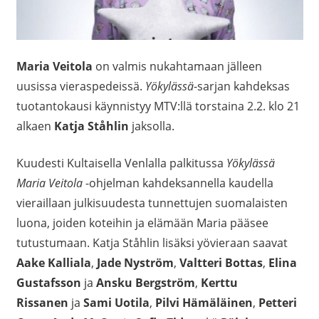
Maria Veitola
on valmis nukahtamaan jälleen
uusissa vieraspedeissä.
Yökylässä
-sarjan kahdeksas
tuotantokausi käynnistyy MTV:llä torstaina 2.2. klo 21
alkaen
Katja Ståhlin
jaksolla.
Kuudesti Kultaisella Venlalla palkitussa
Yökylässä
Maria Veitola
-ohjelman kahdeksannella kaudella
vieraillaan julkisuudesta tunnettujen suomalaisten
luona, joiden koteihin ja elämään Maria pääsee
tutustumaan. Katja Ståhlin lisäksi yövieraan saavat
Aake Kalliala
,
Jade Nyström
,
Valtteri Bottas
,
Elina
Gustafsson
ja
Ansku Bergström
,
Kerttu
Rissanen
ja
Sami Uotila
,
Pilvi Hämäläinen
,
Petteri