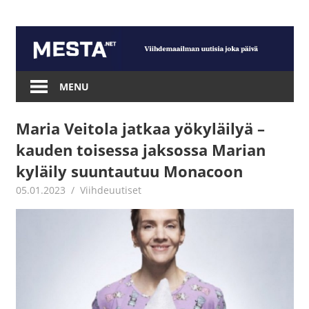
Skip
to
content
Mesta.net
MENU
Maria Veitola jatkaa yökyläilyä –
kauden toisessa jaksossa Marian
kyläily suuntautuu Monacoon
05.01.2023
Juha Kaunisto
Viihdeuutiset