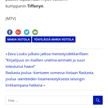
kumppanin
Tiffanyn
.
(MTV)
MARIA VEITOLA
YÖKYLÄSSÄ MARIA VEITOLA
Previous
Eeva Louko julkaisi jatkoa menestysdekkarilleen:
Artikkelien
”Kirjailijuus on itselleni unelma-ammatti ja suuri
Post:
toteutunut haave”
selaus
Next
Raskasta joulua -kiertueen somessa iloitaan Raskasta
Post:
joulua -äänitteiden listamenestyksestä sesongin
kirkkaimpana hetkenä