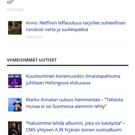
oli”
03.04.2026
Arvio: Netflixin leffauutuus tarjoilee suhteellisen
ronskisti verta ja suolenpätkiä
20.03.2026
VIIMEISIMMÄT UUTISET
Kuusituntinen konemusiikin ilmaistapahtuma
juhlitaan Helsingissä elokuussa
Marko Annalan uutuus hämmentää – ”Tällaista
musaa ei oo Suomessa aiemmin tehty”
”Halusimme tehdä albumin, joka on käsityötä” –
CMX-yhtyeen A.W.Yrjänän toinen sooloalbumi