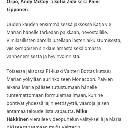
Orpo, Andy McCoy
ja
Sofia Zida
sekä
Päivi
Lipponen
.
Uuden kauden ensimmäisessä jaksossa Katja vie
Marian hänelle tärkeään paikkaan, hevostallille.
Viinilasillisten äärellä jutellaan lasten aikuistumisesta,
viisikymppisen sinkkuelämästä sekä omasta
vanhenemisesta ja hyvinvoinnista.
Toisessa jaksossa F1-kuski Valtteri Bottas kutsuu
Marian yökylään aurinkoiseen Monacoon. Päivien
aikana Maria pääsee tutustumaan hänelle
tuntemattomaan formulamaailmaan, kun he
pohtivat yhdessä lajin eettisyyttä, vaaroja ja sen
antamaa taloudellista vapautta.
Mika
Häkkinen
vierailee videopuhelun välityksellä ja Maria
pääsee tapaamaan myös Valtterin