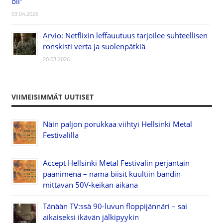
oli”
03.04.2026
Arvio: Netflixin leffauutuus tarjoilee suhteellisen
ronskisti verta ja suolenpätkiä
20.03.2026
VIIMEISIMMÄT UUTISET
Näin paljon porukkaa viihtyi Hellsinki Metal
Festivalilla
Accept Hellsinki Metal Festivalin perjantain
päänimenä – nämä biisit kuultiin bändin
mittavan 50V-keikan aikana
Tänään TV:ssä 90-luvun floppijännäri – sai
aikaiseksi ikävän jälkipyykin