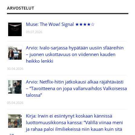
ARVOSTELUT
Muse: The Wow! Signal ★★★★☆
09.07.2026
Arvio: Ivalo-sarjassa hypätään uusiin sfääreihin
– juonen uskottavuus on viidennen kauden
heikko lenkki
30.04.2026
Arvio: Netflix-hitin jatkokausi alkaa räjähtävästi
– ”Tavoitteena on jopa vallanvaihdos Valkoisessa
talossa”
05.04.2026
Kirja: Irwin ei esiintynyt koskaan kännissä
luottomuusikkonsa kanssa: ”Välillä viinaa meni
ja rahaa paloi ilmiliekeissä niin kauan kuin sitä