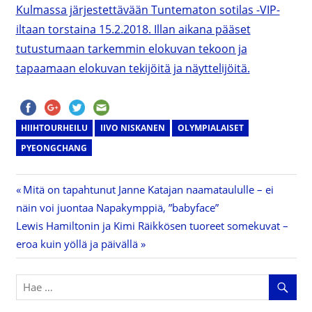
HIIHTOURHEILU
IIVO NISKANEN
OLYMPIALAISET
PYEONGCHANG
Previous
Mitä on tapahtunut Janne Katajan naamataululle – ei
Artikkelien
näin voi juontaa Napakymppiä, ”babyface”
Post:
Next
Lewis Hamiltonin ja Kimi Räikkösen tuoreet somekuvat –
selaus
Post:
eroa kuin yöllä ja päivällä