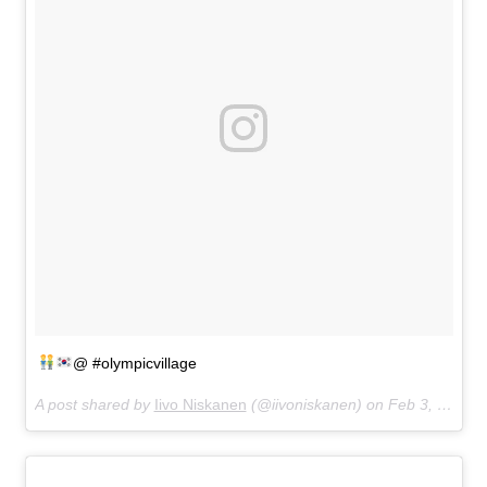
@ #olympicvillage
A post shared by
Iivo Niskanen
(@iivoniskanen) on
Feb 3, 2018 at 7:45pm PST