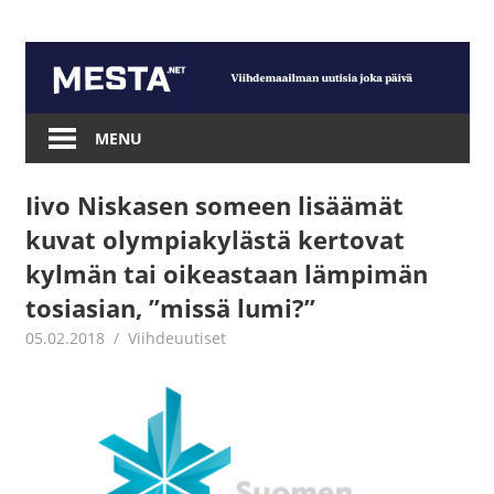
Skip
to
content
Mesta.net
MENU
Iivo Niskasen someen lisäämät
kuvat olympiakylästä kertovat
kylmän tai oikeastaan lämpimän
tosiasian, ”missä lumi?”
05.02.2018
Juha Kaunisto
Viihdeuutiset