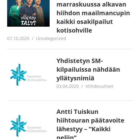
marraskuussa alkavan
hiihdon maailmancupin
kaikki osakilpailut
kotisohville
07.10.2025
Juha Kaunisto
Uncategorized
Yhdistetyn SM-
kilpailuissa nähdään
yllätysnimiä
03.04.2025
Juha Kaunisto
Viihdeuutiset
Antti Tuiskun
hiihtouran päätavoite
lähestyy – ”Kaikki
peliin”