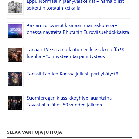
Eppu Normaalin jäähyväiskeikat – nämä biisit
soitettiin torstain keikalla
Aasian Euroviisut kisataan marraskuussa –
ohessa näytteitä Bhutanin Euroviisuehdokkaista
Tänään TV:ssä ainutlaatuinen klassikkoleffa 90-
luvulta – ”… mysteeri tai jännitysteos”
Tanssii Tähtien Kanssa julkisti pari yllätystä
Suomiprogen klassikkoyhtye lauantaina
Tavastialla lähes 50 vuoden jälkeen
SELAA VANHOJA JUTTUJA