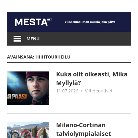
Skip
to
content
Mesta.net
MENU
AVAINSANA: HIIHTOURHEILU
Kuka olit oikeasti, Mika
Myllylä?
11.07.2026
Juha Kaunisto
Viihdeuutiset
Milano-Cortinan
talviolympialaiset