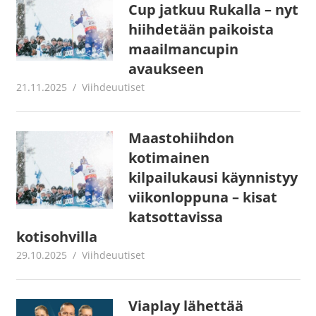
Cup jatkuu Rukalla – nyt
hiihdetään paikoista
maailmancupin
avaukseen
21.11.2025
Juha Kaunisto
Viihdeuutiset
Maastohiihdon
kotimainen
kilpailukausi käynnistyy
viikonloppuna – kisat
katsottavissa
kotisohvilla
29.10.2025
Juha Kaunisto
Viihdeuutiset
Viaplay lähettää