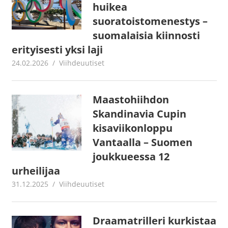
huikea
suoratoistomenestys –
suomalaisia kiinnosti
erityisesti yksi laji
24.02.2026
Juha Kaunisto
Viihdeuutiset
Maastohiihdon
Skandinavia Cupin
kisaviikonloppu
Vantaalla – Suomen
joukkueessa 12
urheilijaa
31.12.2025
Juha Kaunisto
Viihdeuutiset
Draamatrilleri kurkistaa