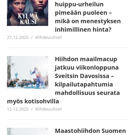
huippu-urheilun
pimeään puoleen –
mikä on menestyksen
inhimillinen hinta?
27.12.2025
Juha Kaunisto
Viihdeuutiset
Hiihdon maailmacup
jatkuu viikonloppuna
Sveitsin Davosissa –
kilpailutapahtumia
mahdollisuus seurata
myös kotisohvilla
12.12.2025
Juha Kaunisto
Viihdeuutiset
Maastohiihdon Suomen