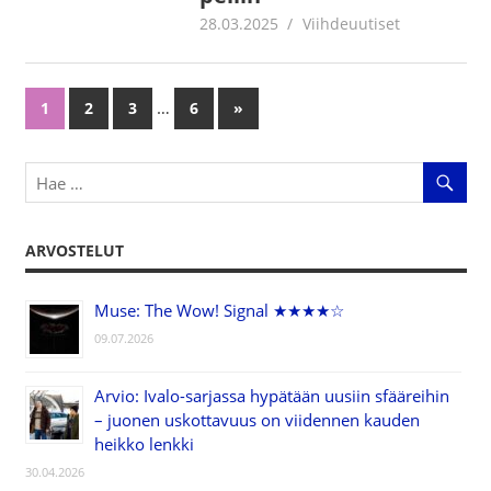
28.03.2025
Juha Kaunisto
Viihdeuutiset
…
1
2
3
6
Next
»
Artikkelien
Posts
selaus
ARVOSTELUT
Muse: The Wow! Signal ★★★★☆
09.07.2026
Arvio: Ivalo-sarjassa hypätään uusiin sfääreihin
– juonen uskottavuus on viidennen kauden
heikko lenkki
30.04.2026