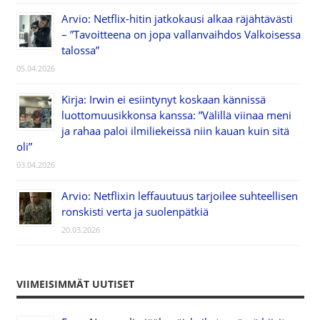
Arvio: Netflix-hitin jatkokausi alkaa räjähtävästi
– ”Tavoitteena on jopa vallanvaihdos Valkoisessa
talossa”
05.04.2026
Kirja: Irwin ei esiintynyt koskaan kännissä
luottomuusikkonsa kanssa: ”Välillä viinaa meni
ja rahaa paloi ilmiliekeissä niin kauan kuin sitä
oli”
03.04.2026
Arvio: Netflixin leffauutuus tarjoilee suhteellisen
ronskisti verta ja suolenpätkiä
20.03.2026
VIIMEISIMMÄT UUTISET