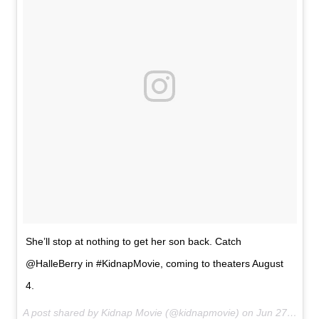
She’ll stop at nothing to get her son back. Catch
@HalleBerry in #KidnapMovie, coming to theaters August
4.
A post shared by Kidnap Movie (@kidnapmovie) on
Jun 27, 2017 at 6:07pm PDT