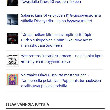
Tavastialla lähes 50 vuoden jälkeen
Salaiset kansiot -elokuvan K18-uusioversio ensi
viikolla Disney+:lla – katso hyytävä traileri
Tämän hetken kiinnostavimpiin brittiräpin
uuden sukupolven nimiin lukeutuva artisti
marraskuussa Suomeen
Weezer ensi kesänä Suomeen – näin hankit liput
ennen yleisen myynnin alkua
Voittaako Olavi Uusivirta mestaruuden –
Tampereella pelattavan Poptennis-turnaukseen
osallistuvat pelaajat selvillä
SELAA VANHOJA JUTTUJA