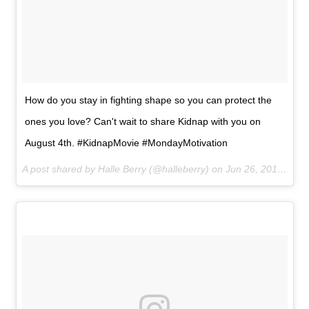
How do you stay in fighting shape so you can protect the
ones you love? Can't wait to share Kidnap with you on
August 4th. #KidnapMovie #MondayMotivation
A post shared by Halle Berry (@halleberry) on
Jun 26, 2017 at 11:57am PDT