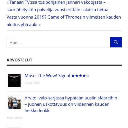
Previous
Tänään TV:ssä tosipohjainen jännäri vakoojasta –
Artikkelien
suurlähetystön palvelija vuosi erittäin salaista tietoa
Post:
Next
Vasta vuonna 2019? Game of Thronesin viimeisen kauden
selaus
Post:
aloitus yhä auki
ARVOSTELUT
Muse: The Wow! Signal ★★★★☆
09.07.2026
Arvio: Ivalo-sarjassa hypätään uusiin sfääreihin
– juonen uskottavuus on viidennen kauden
heikko lenkki
30.04.2026