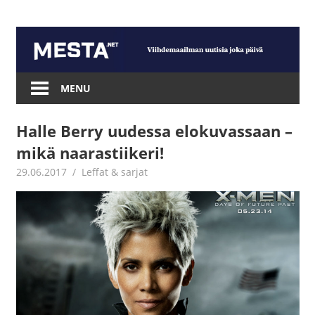
Skip
to
content
Mesta.net
MENU
Halle Berry uudessa elokuvassaan –
mikä naarastiikeri!
29.06.2017
Juha Kaunisto
Leffat & sarjat