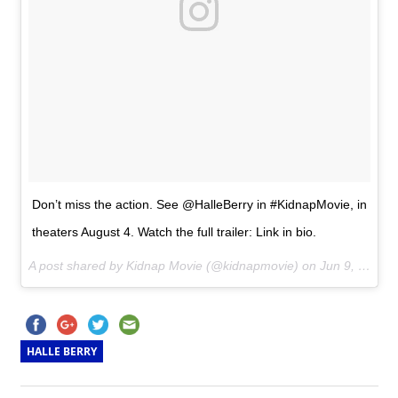
Don’t miss the action. See @HalleBerry in #KidnapMovie, in
theaters August 4. Watch the full trailer: Link in bio.
A post shared by Kidnap Movie (@kidnapmovie) on
Jun 9, 2017 at 9:04am PDT
HALLE BERRY