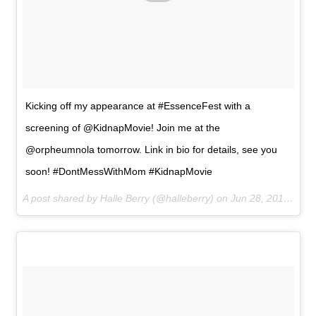
Kicking off my appearance at #EssenceFest with a
screening of @KidnapMovie! Join me at the
@orpheumnola tomorrow. Link in bio for details, see you
soon! #DontMessWithMom #KidnapMovie
A post shared by Halle Berry (@halleberry) on
Jun 28, 2017 at 9:13am PDT