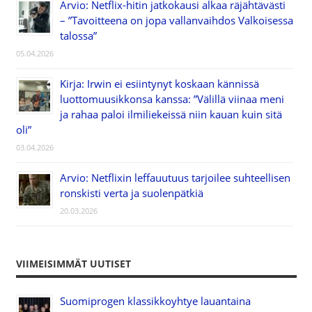
Arvio: Netflix-hitin jatkokausi alkaa räjähtävästi
– ”Tavoitteena on jopa vallanvaihdos Valkoisessa
talossa”
05.04.2026
Kirja: Irwin ei esiintynyt koskaan kännissä
luottomuusikkonsa kanssa: ”Välillä viinaa meni
ja rahaa paloi ilmiliekeissä niin kauan kuin sitä
oli”
03.04.2026
Arvio: Netflixin leffauutuus tarjoilee suhteellisen
ronskisti verta ja suolenpätkiä
20.03.2026
VIIMEISIMMÄT UUTISET
Suomiprogen klassikkoyhtye lauantaina