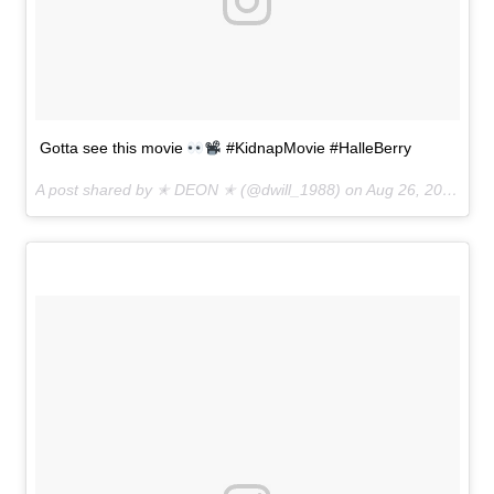
Gotta see this movie
#KidnapMovie #HalleBerry
A post shared by ✭ DEON ✭ (@dwill_1988) on
Aug 26, 2016 at 9:12am PDT