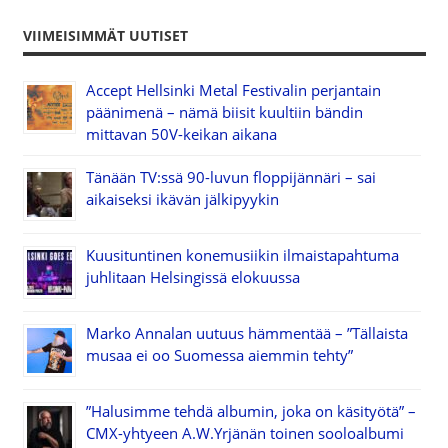
VIIMEISIMMÄT UUTISET
Accept Hellsinki Metal Festivalin perjantain
päänimenä – nämä biisit kuultiin bändin
mittavan 50V-keikan aikana
Tänään TV:ssä 90-luvun floppijännäri – sai
aikaiseksi ikävän jälkipyykin
Kuusituntinen konemusiikin ilmaistapahtuma
juhlitaan Helsingissä elokuussa
Marko Annalan uutuus hämmentää – ”Tällaista
musaa ei oo Suomessa aiemmin tehty”
”Halusimme tehdä albumin, joka on käsityötä” –
CMX-yhtyeen A.W.Yrjänän toinen sooloalbumi