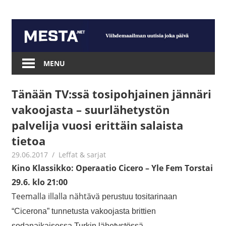
Skip
to
content
Mesta.net
MENU
Tänään TV:ssä tosipohjainen jännäri
vakoojasta – suurlähetystön
palvelija vuosi erittäin salaista
tietoa
29.06.2017
Jouni Hirn
Leffat & sarjat
Kino Klassikko: Operaatio Cicero – Yle Fem Torstai
29.6. klo 21:00
Teemalla illalla nähtävä
perustuu tositarinaan
“Cicerona” tunnetusta vakoojasta brittien
sodanaikaisessa Turkin lähetystössä.