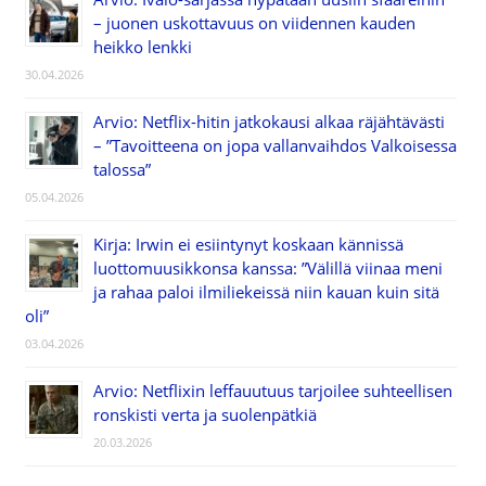
– juonen uskottavuus on viidennen kauden
heikko lenkki
30.04.2026
Arvio: Netflix-hitin jatkokausi alkaa räjähtävästi
– ”Tavoitteena on jopa vallanvaihdos Valkoisessa
talossa”
05.04.2026
Kirja: Irwin ei esiintynyt koskaan kännissä
luottomuusikkonsa kanssa: ”Välillä viinaa meni
ja rahaa paloi ilmiliekeissä niin kauan kuin sitä
oli”
03.04.2026
Arvio: Netflixin leffauutuus tarjoilee suhteellisen
ronskisti verta ja suolenpätkiä
20.03.2026