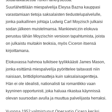
Suurlähettilään miespalvelija Eleysa Bazna kauppasi
varastamiaan tietoja saksalaisten tiedustelupalvelulle,
jonka paikallinen johtaja Ludwig Carl Moyzisch julkaisi
sodan jälkeen muistelmansa. Mankiewiczin elokuva
perustuu tähän Moyzischin versioon tapahtumista, joista
on julkaistu muitakin teoksia, myös Ciceron itsensä
kirjoittamana.
Elokuvassa hahmoa tulkitsee tyylikkäästi James Mason,
jonka esittämä miespalvelija pyörittelee taitavasti niin
naisiaan, brittidiplomaatteja kuin saksalaisagentteja.
Hän ei ole idealisti, nationalisti tai romantikko vaan
kyyninen opportunisti, joka haluaa rikastua käynnissä
olevan suursodan avulla ja muuttua palvelijasta herraksi.
Vuonna 1952 valmistunut Operaatio Cicero keräsi