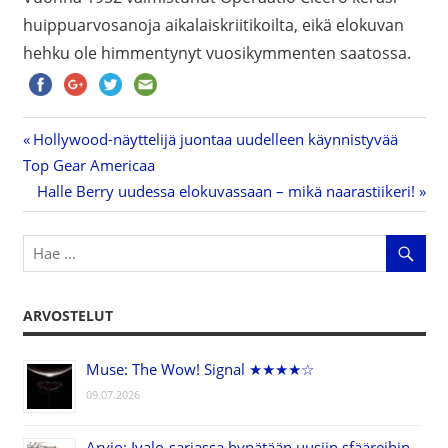
huippuarvosanoja aikalaiskriitikoilta, eikä elokuvan
hehku ole himmentynyt vuosikymmenten saatossa.
Previous
Hollywood-näyttelijä juontaa uudelleen käynnistyvää
Artikkelien
Top Gear Americaa
Post:
Next
Halle Berry uudessa elokuvassaan – mikä naarastiikeri!
selaus
Post:
ARVOSTELUT
Muse: The Wow! Signal ★★★★☆
09.07.2026
Arvio: Ivalo-sarjassa hypätään uusiin sfääreihin