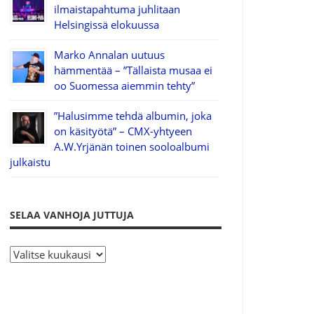
ilmaistapahtuma juhlitaan
Helsingissä elokuussa
Marko Annalan uutuus
hämmentää – ”Tällaista musaa ei
oo Suomessa aiemmin tehty”
”Halusimme tehdä albumin, joka
on käsityötä” – CMX-yhtyeen
A.W.Yrjänän toinen sooloalbumi
julkaistu
SELAA VANHOJA JUTTUJA
S
e
l
a