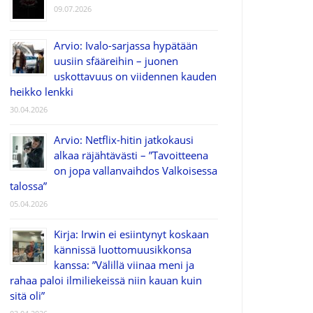
09.07.2026
Arvio: Ivalo-sarjassa hypätään
uusiin sfääreihin – juonen
uskottavuus on viidennen kauden
heikko lenkki
30.04.2026
Arvio: Netflix-hitin jatkokausi
alkaa räjähtävästi – ”Tavoitteena
on jopa vallanvaihdos Valkoisessa
talossa”
05.04.2026
Kirja: Irwin ei esiintynyt koskaan
kännissä luottomuusikkonsa
kanssa: ”Välillä viinaa meni ja
rahaa paloi ilmiliekeissä niin kauan kuin
sitä oli”