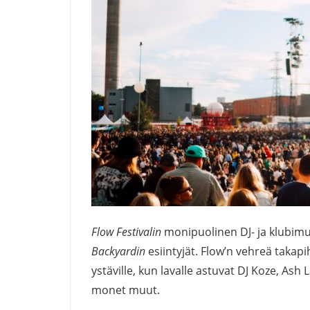
Flow Festivalin
monipuolinen DJ- ja klubimus
Backyardin
esiintyjät. Flow’n vehreä taka
ystäville, kun lavalle astuvat DJ Koze, Ash
monet muut.