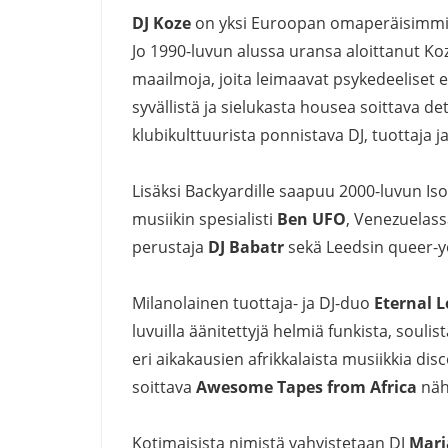
DJ Koze
on yksi Euroopan omaperäisimmistä
Jo 1990-luvun alussa uransa aloittanut Koze
maailmoja, joita leimaavat psykedeeliset el
syvällistä ja sielukasta housea soittava de
klubikulttuurista ponnistava DJ, tuottaja j
Lisäksi Backyardille saapuu 2000-luvun Iso
musiikin spesialisti
Ben
UFO
, Venezuelas
perustaja
DJ
Babatr
sekä Leedsin queer-y
Milanolainen tuottaja- ja DJ-duo
Eternal
L
luvuilla äänitettyjä helmiä funkista, soulist
eri aikakausien afrikkalaista musiikkia disco
soittava
Awesome Tapes from Africa
näh
Kotimaisista nimistä vahvistetaan DJ
Mari