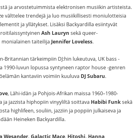
 ja arvostetuimmista elektronisen musiikin artisteista.
 välttelee trendejä ja luo musiikillisesti moniulotteisia
ementit ja yllätykset. Lisäksi Backyardilla esiintyvät
troitilaissyntyinen
Ash Lauryn
sekä queer-
a monialainen taiteilija
Jennifer
Loveless
.
n-Britannian tärkeimpiin DJ:hin lukeutuva, UK bass -
sa 1990-luvun lopussa syntyneen raptor house -genren
öelämän kantaviin voimiin kuuluva
DJ Subaru
.
ove
, Lähi-idän ja Pohjois-Afrikan maissa 1960–1980-
a ja jazzista hiphopiin vinyyliltä soittava
Habibi Funk
sekä
sta highlifeen, souliin, jazziin ja poppiin julkaiseva ja
dään Heineken Backyardilla.
a Wesander,
Galactic
Mace
,
Hitoshi,
Hanna