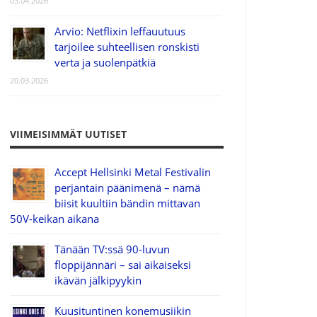
03.04.2026
Arvio: Netflixin leffauutuus
tarjoilee suhteellisen ronskisti
verta ja suolenpätkiä
20.03.2026
VIIMEISIMMÄT UUTISET
Accept Hellsinki Metal Festivalin
perjantain päänimenä – nämä
biisit kuultiin bändin mittavan
50V-keikan aikana
Tänään TV:ssä 90-luvun
floppijännäri – sai aikaiseksi
ikävän jälkipyykin
Kuusituntinen konemusiikin