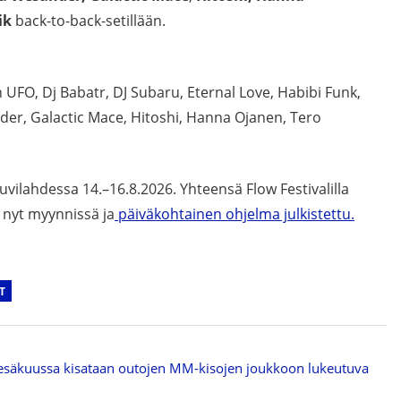
ik
back-to-back-setillään.
n UFO, Dj Babatr, DJ Subaru, Eternal Love, Habibi Funk,
er, Galactic Mace, Hitoshi, Hanna Ojanen, Tero
Suvilahdessa 14.–16.8.2026. Yhteensä Flow Festivalilla
at nyt myynnissä ja
päiväkohtainen ohjelma julkistettu.
T
 kesäkuussa kisataan outojen MM-kisojen joukkoon lukeutuva