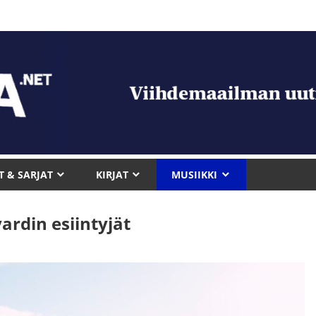
T & SARJAT
KIRJAT
MUSIIKKI
yardin esiintyjät