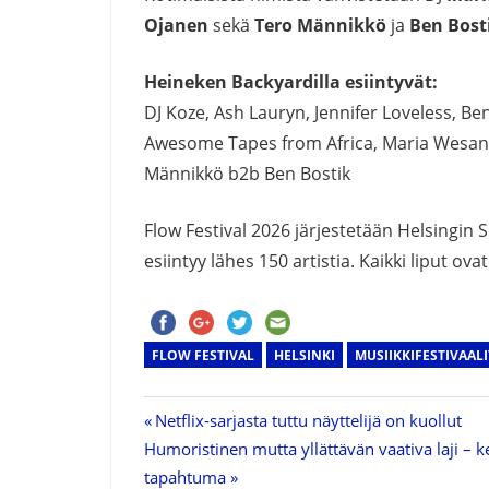
Ojanen
sekä
Tero Männikkö
ja
Ben Bost
Heineken Backyardilla esiintyvät:
DJ Koze, Ash Lauryn, Jennifer Loveless, Be
Awesome Tapes from Africa, Maria Wesand
Männikkö b2b Ben Bostik
Flow Festival 2026 järjestetään Helsingin 
esiintyy lähes 150 artistia. Kaikki liput ov
FLOW FESTIVAL
HELSINKI
MUSIIKKIFESTIVAALI
Previous
Netflix-sarjasta tuttu näyttelijä on kuollut
Artikkelien
Next
Humoristinen mutta yllättävän vaativa laji –
Post:
Post:
tapahtuma