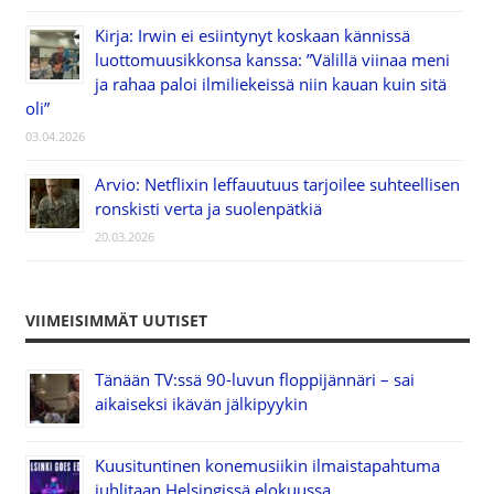
Kirja: Irwin ei esiintynyt koskaan kännissä
luottomuusikkonsa kanssa: ”Välillä viinaa meni
ja rahaa paloi ilmiliekeissä niin kauan kuin sitä
oli”
03.04.2026
Arvio: Netflixin leffauutuus tarjoilee suhteellisen
ronskisti verta ja suolenpätkiä
20.03.2026
VIIMEISIMMÄT UUTISET
Tänään TV:ssä 90-luvun floppijännäri – sai
aikaiseksi ikävän jälkipyykin
Kuusituntinen konemusiikin ilmaistapahtuma
juhlitaan Helsingissä elokuussa