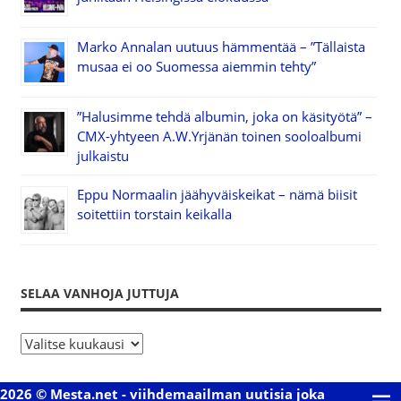
Marko Annalan uutuus hämmentää – ”Tällaista
musaa ei oo Suomessa aiemmin tehty”
”Halusimme tehdä albumin, joka on käsityötä” –
CMX-yhtyeen A.W.Yrjänän toinen sooloalbumi
julkaistu
Eppu Normaalin jäähyväiskeikat – nämä biisit
soitettiin torstain keikalla
SELAA VANHOJA JUTTUJA
S
e
l
2026 © Mesta.net - viihdemaailman uutisia joka