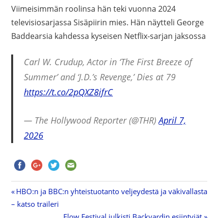
Viimeisimmän roolinsa hän teki vuonna 2024
televisiosarjassa Sisäpiirin mies. Hän näytteli George
Baddearsia kahdessa kyseisen Netflix-sarjan jaksossa
Carl W. Crudup, Actor in ‘The First Breeze of
Summer’ and ‘J.D.’s Revenge,’ Dies at 79
https://t.co/2pQXZ8ifrC
— The Hollywood Reporter (@THR)
April 7,
2026
Previous
HBO:n ja BBC:n yhteistuotanto veljeydestä ja väkivallasta
Artikkelien
– katso traileri
Post:
Next
Flow Festival julkisti Backyardin esiintyjät