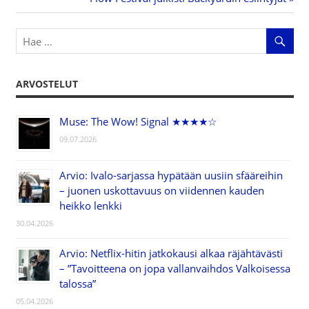
selaus
Post:
ARVOSTELUT
Muse: The Wow! Signal ★★★★☆
09.07.2026
Arvio: Ivalo-sarjassa hypätään uusiin sfääreihin
– juonen uskottavuus on viidennen kauden
heikko lenkki
30.04.2026
Arvio: Netflix-hitin jatkokausi alkaa räjähtävästi
– ”Tavoitteena on jopa vallanvaihdos Valkoisessa
talossa”
05.04.2026