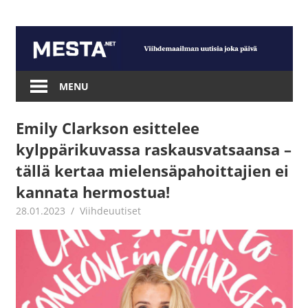
Skip
to
content
Mesta.net
MENU
Emily Clarkson esittelee
kylppärikuvassa raskausvatsaansa –
tällä kertaa mielensäpahoittajien ei
kannata hermostua!
28.01.2023
Juha Kaunisto
Viihdeuutiset