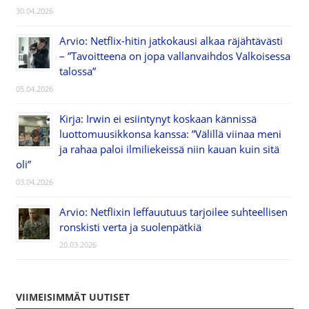
30.04.2026
Arvio: Netflix-hitin jatkokausi alkaa räjähtävästi
– ”Tavoitteena on jopa vallanvaihdos Valkoisessa
talossa”
05.04.2026
Kirja: Irwin ei esiintynyt koskaan kännissä
luottomuusikkonsa kanssa: ”Välillä viinaa meni
ja rahaa paloi ilmiliekeissä niin kauan kuin sitä
oli”
03.04.2026
Arvio: Netflixin leffauutuus tarjoilee suhteellisen
ronskisti verta ja suolenpätkiä
20.03.2026
VIIMEISIMMÄT UUTISET