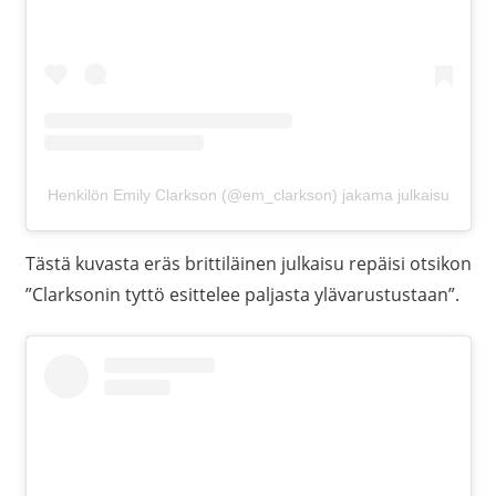
Henkilön Emily Clarkson (@em_clarkson) jakama julkaisu
Tästä kuvasta eräs brittiläinen julkaisu repäisi otsikon
”Clarksonin tyttö esittelee paljasta ylävarustustaan”.