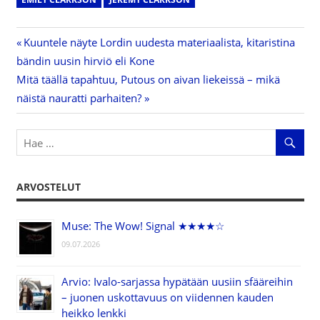
Previous
Kuuntele näyte Lordin uudesta materiaalista, kitaristina
Artikkelien
bändin uusin hirviö eli Kone
Post:
Next
Mitä täällä tapahtuu, Putous on aivan liekeissä – mikä
selaus
Post:
näistä nauratti parhaiten?
ARVOSTELUT
Muse: The Wow! Signal ★★★★☆
09.07.2026
Arvio: Ivalo-sarjassa hypätään uusiin sfääreihin
– juonen uskottavuus on viidennen kauden
heikko lenkki