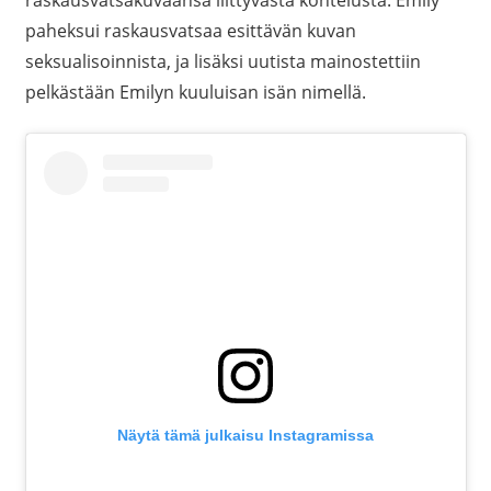
raskausvatsakuvaansa liittyvästä kohtelusta. Emily
paheksui raskausvatsaa esittävän kuvan
seksualisoinnista, ja lisäksi uutista mainostettiin
pelkästään Emilyn kuuluisan isän nimellä.
Näytä tämä julkaisu Instagramissa