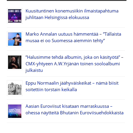
Kuusituntinen konemusiikin ilmaistapahtuma
juhlitaan Helsingissä elokuussa
Marko Annalan uutuus hämmentää – ”Tällaista
musaa ei oo Suomessa aiemmin tehty”
”Halusimme tehdä albumin, joka on käsityötä” –
CMX-yhtyeen A.W.Yrjänän toinen sooloalbumi
julkaistu
Eppu Normaalin jäähyväiskeikat – nämä biisit
soitettiin torstain keikalla
Aasian Euroviisut kisataan marraskuussa –
ohessa näytteitä Bhutanin Euroviisuehdokkaista