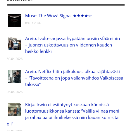
Muse: The Wow! Signal ★★★★☆
09.07.2026
Arvio: Ivalo-sarjassa hypätään uusiin sfääreihin
– juonen uskottavuus on viidennen kauden
heikko lenkki
30.04.2026
Arvio: Netflix-hitin jatkokausi alkaa räjähtävästi
– ”Tavoitteena on jopa vallanvaihdos Valkoisessa
talossa”
05.04.2026
Kirja: Irwin ei esiintynyt koskaan kännissä
luottomuusikkonsa kanssa: ”Välillä viinaa meni
ja rahaa paloi ilmiliekeissä niin kauan kuin sitä
oli”