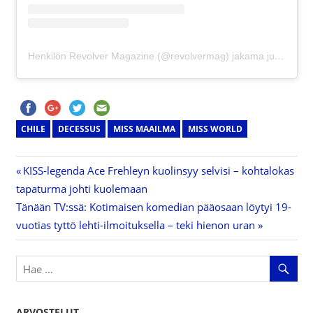
Henkilön Revolver Magazine (@revolvermag) jakama julkaisu
CHILE
DECESSUS
MISS MAAILMA
MISS WORLD
Previous
KISS-legenda Ace Frehleyn kuolinsyy selvisi – kohtalokas
Artikkelien
tapaturma johti kuolemaan
Post:
Next
Tänään TV:ssä: Kotimaisen komedian pääosaan löytyi 19-
selaus
Post:
vuotias tyttö lehti-ilmoituksella – teki hienon uran
ARVOSTELUT