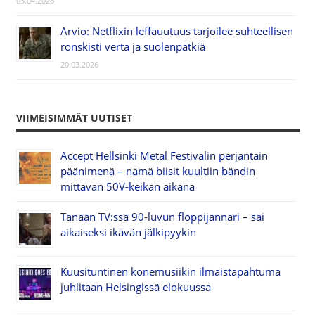
03.04.2026
Arvio: Netflixin leffauutuus tarjoilee suhteellisen
ronskisti verta ja suolenpätkiä
20.03.2026
VIIMEISIMMÄT UUTISET
Accept Hellsinki Metal Festivalin perjantain
päänimenä – nämä biisit kuultiin bändin
mittavan 50V-keikan aikana
Tänään TV:ssä 90-luvun floppijännäri – sai
aikaiseksi ikävän jälkipyykin
Kuusituntinen konemusiikin ilmaistapahtuma
juhlitaan Helsingissä elokuussa