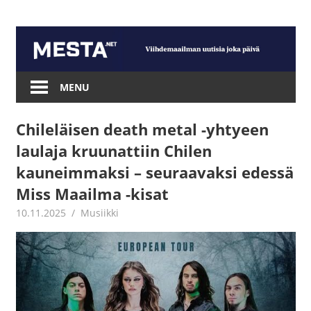
Skip
to
content
Mesta.net
MENU
Chileläisen death metal -yhtyeen
laulaja kruunattiin Chilen
kauneimmaksi – seuraavaksi edessä
Miss Maailma -kisat
10.11.2025
Juha Kaunisto
Musiikki