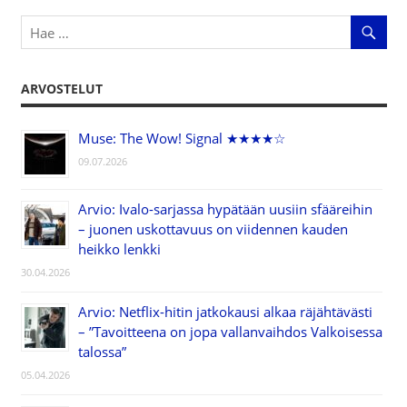
ARVOSTELUT
Muse: The Wow! Signal ★★★★☆
09.07.2026
Arvio: Ivalo-sarjassa hypätään uusiin sfääreihin
– juonen uskottavuus on viidennen kauden
heikko lenkki
30.04.2026
Arvio: Netflix-hitin jatkokausi alkaa räjähtävästi
– ”Tavoitteena on jopa vallanvaihdos Valkoisessa
talossa”
05.04.2026