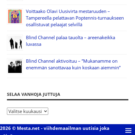
Voittaako Olavi Uusivirta mestaruuden –
Tampereella pelattavan Poptennis-turnaukseen
osallistuvat pelaajat selvillä
Blind Channel palaa tauolta – areenakeikka
luvassa
Blind Channel aktivoituu – ”Mukanamme on
enemmän sanottavaa kuin koskaan aiemmin”
SELAA VANHOJA JUTTUJA
S
e
l
2026 © Mesta.net - viihdemaailman uutisia joka
a