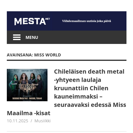
Skip
to
content
Mesta.net
MENU
AVAINSANA: MISS WORLD
Chileläisen death metal
-yhtyeen laulaja
kruunattiin Chilen
kauneimmaksi –
seuraavaksi edessä Miss
Maailma -kisat
10.11.2025
Juha Kaunisto
Musiikki