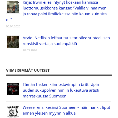
Kirja: Irwin ei esiintynyt koskaan kännissä
luottomuusikkonsa kanssa: ”Välillä viinaa meni
ja rahaa paloi ilmiliekeissä niin kauan kuin sitä
oli”
03.04.2026
Arvio: Netflixin leffauutuus tarjoilee suhteellisen
ronskisti verta ja suolenpätkiä
20.03.2026
VIIMEISIMMÄT UUTISET
Tämän hetken kiinnostavimpiin brittiräpin
uuden sukupolven nimiin lukeutuva artisti
marraskuussa Suomeen
Weezer ensi kesänä Suomeen – näin hankit liput
ennen yleisen myynnin alkua