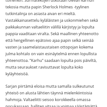
toinenkin. Surmatekojen uskotaan olevan karhun
tekosia mutta papin Sherlock Holmes -tyylinen
tutkintalinja on asiasta aivan eri mieltä.
Vastakkainasettelu kyläläisten ja uskonmiehen sekä
paikkakunnan valtaeliitin välillä kärjistyy ja lopulta
pappia vaaditaan viralta. Sekä maallinen yhteenotto
että hengellinen epätoivo ajaa papin selkä seinää
vasten ja saamelaistaustaisen ottopojan kokema
julma kohtalo on vain esinäytelmä ennen lopullista
yhteenottoa. ”Karhu” saadaan lopulta pois päiviltä,
mutta seuraukset ravisuttavat lopulta koko
kyläyhteisöä.
Sarjan piirtämä eloisa mutta samalla sulkeutunut
yhteisö on alusta lähtien täynnä mielenkiintoisia
hahmoja. Valtaeliitti seisoo korokkeella omassa
porukassaan, halliten vitsaa ja voimaa säästämättä.