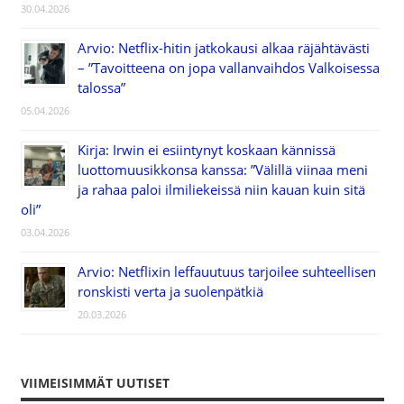
30.04.2026
Arvio: Netflix-hitin jatkokausi alkaa räjähtävästi
– ”Tavoitteena on jopa vallanvaihdos Valkoisessa
talossa”
05.04.2026
Kirja: Irwin ei esiintynyt koskaan kännissä
luottomuusikkonsa kanssa: ”Välillä viinaa meni
ja rahaa paloi ilmiliekeissä niin kauan kuin sitä
oli”
03.04.2026
Arvio: Netflixin leffauutuus tarjoilee suhteellisen
ronskisti verta ja suolenpätkiä
20.03.2026
VIIMEISIMMÄT UUTISET