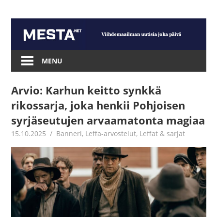
Skip
to
content
Mesta.net
MENU
Arvio: Karhun keitto synkkä
rikossarja, joka henkii Pohjoisen
syrjäseutujen arvaamatonta magiaa
15.10.2025
Juha Kaunisto
Banneri
,
Leffa-arvostelut
,
Leffat & sarjat