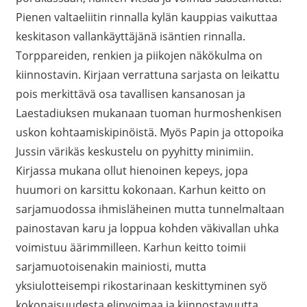
Pienen valtaeliitin rinnalla kylän kauppias vaikuttaa
keskitason vallankäyttäjänä isäntien rinnalla.
Torppareiden, renkien ja piikojen näkökulma on
kiinnostavin. Kirjaan verrattuna sarjasta on leikattu
pois merkittävä osa tavallisen kansanosan ja
Laestadiuksen mukanaan tuoman hurmoshenkisen
uskon kohtaamiskipinöistä. Myös Papin ja ottopoika
Jussin värikäs keskustelu on pyyhitty minimiin.
Kirjassa mukana ollut hienoinen kepeys, jopa
huumori on karsittu kokonaan. Karhun keitto on
sarjamuodossa ihmisläheinen mutta tunnelmaltaan
painostavan karu ja loppua kohden väkivallan uhka
voimistuu äärimmilleen. Karhun keitto toimii
sarjamuotoisenakin mainiosti, mutta
yksiulotteisempi rikostarinaan keskittyminen syö
kokonaisuudesta elinvoimaa ja kiinnostavuutta.