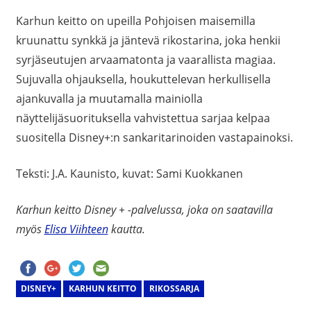
Karhun keitto on upeilla Pohjoisen maisemilla
kruunattu synkkä ja jäntevä rikostarina, joka henkii
syrjäseutujen arvaamatonta ja vaarallista magiaa.
Sujuvalla ohjauksella, houkuttelevan herkullisella
ajankuvalla ja muutamalla mainiolla
näyttelijäsuorituksella vahvistettua sarjaa kelpaa
suositella Disney+:n sankaritarinoiden vastapainoksi.
Teksti: J.A. Kaunisto, kuvat: Sami Kuokkanen
Karhun keitto Disney + -palvelussa, joka on saatavilla
myös
Elisa Viihteen
kautta.
DISNEY+
KARHUN KEITTO
RIKOSSARJA