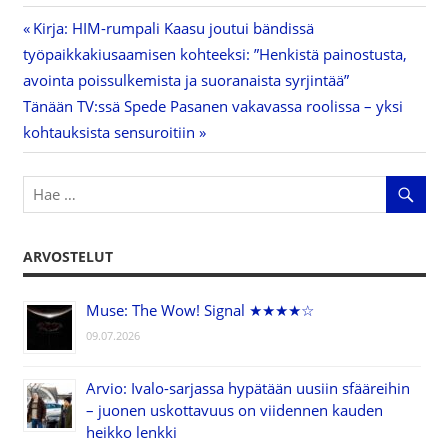
Previous
Kirja: HIM-rumpali Kaasu joutui bändissä
Artikkelien
työpaikkakiusaamisen kohteeksi: ”Henkistä painostusta,
Post:
avointa poissulkemista ja suoranaista syrjintää”
selaus
Next
Tänään TV:ssä Spede Pasanen vakavassa roolissa – yksi
Post:
kohtauksista sensuroitiin
ARVOSTELUT
Muse: The Wow! Signal ★★★★☆
09.07.2026
Arvio: Ivalo-sarjassa hypätään uusiin sfääreihin
– juonen uskottavuus on viidennen kauden
heikko lenkki