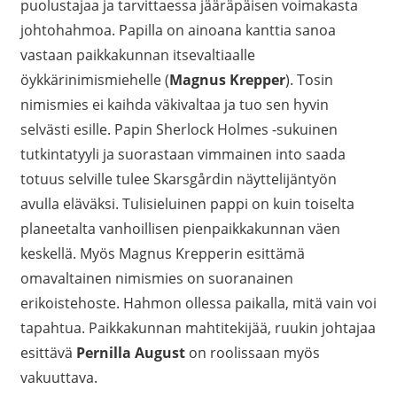
puolustajaa ja tarvittaessa jääräpäisen voimakasta
johtohahmoa. Papilla on ainoana kanttia sanoa
vastaan paikkakunnan itsevaltiaalle
öykkärinimismiehelle (
Magnus Krepper
). Tosin
nimismies ei kaihda väkivaltaa ja tuo sen hyvin
selvästi esille. Papin Sherlock Holmes -sukuinen
tutkintatyyli ja suorastaan vimmainen into saada
totuus selville tulee Skarsgårdin näyttelijäntyön
avulla eläväksi. Tulisieluinen pappi on kuin toiselta
planeetalta vanhoillisen pienpaikkakunnan väen
keskellä. Myös Magnus Krepperin esittämä
omavaltainen nimismies on suoranainen
erikoistehoste. Hahmon ollessa paikalla, mitä vain voi
tapahtua. Paikkakunnan mahtitekijää, ruukin johtajaa
esittävä
Pernilla August
on roolissaan myös
vakuuttava.