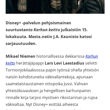
Disney+ -palvelun pohjoismainen
suurtuotanto
Karhun keitto
julkaistiin 15.
lokakuuta. Mesta.netin J.A. Kaunisto katsoi
sarjauutuuden.
Mikael Niemen
historiallisessa dekkarissa
Karhun
keitto
herättäjäpappi
Lars Levi Laestadius
selvitti
Tornionjokilaaksossa papin työnsä ohella yhteisön
naisiin kohdistuneita väkivallantekoja, apunaan
saamelaistaustainen ottopoika Jussi. Vahvan
yhteisökuvauksen ja hengellisen karhunpainin
rinnalle kirja tarjosi mystisen rikostarinan ja rujoa
väkivaltaa. Nyt Disney+ esittää aiheesta