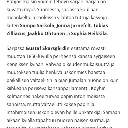
Pohjoismaisin voimin tehdyn sarjan. Sarjaa on
kuvattu myös Suomessa, sarjassa kuullaan
meänkieltä ja rooleissa vilahtaa tuttuja kasvoja
kuten
Sampo Sarkola
,
Jonna Järnefelt
,
Tobias
Zilliacus
,
Jaakko Ohtonen
ja
Sophia Heikkilä
.
Sarjassa
Gustaf Skarsgårdin
esittämä rovasti
muuttaa 1850-luvulla perheensä kanssa syrjäiseen
Kengiksen kylään. Vahvaa oikeudenmukaisuutta ja
muutoksen tuulia henkivä uskonmies haastaa
paikallisen valtaeliitin ja pian Jumalan huone on kuin
kiihkeänä poriseva kansanparlamentti. Köyhin
kolmannes hakee turvaa papin intohimoisista
sanoista, mutta valtaeliitti kokee papin ja
intohimoisen uskon olevan heille uhkatekijä. Samaan
aikaan kylällä tapahtuu nuoren naisen surma, ja