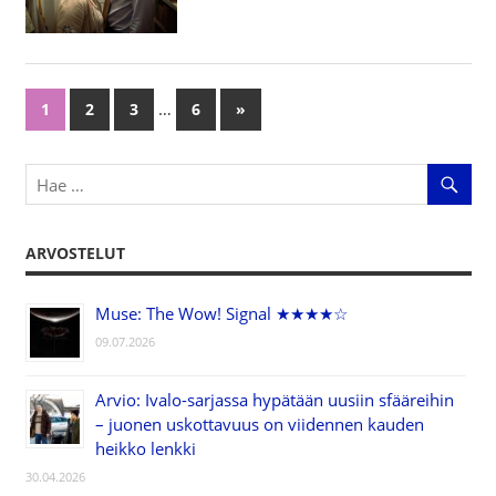
…
1
2
3
6
Next
»
Artikkelien
Posts
selaus
ARVOSTELUT
Muse: The Wow! Signal ★★★★☆
09.07.2026
Arvio: Ivalo-sarjassa hypätään uusiin sfääreihin
– juonen uskottavuus on viidennen kauden
heikko lenkki
30.04.2026