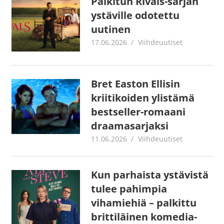
Palkitun Rivals-sarjan
ystäville odotettu
uutinen
17.06.2026
Juha Kaunisto
Viihdeuutiset
Bret Easton Ellisin
kriitikoiden ylistämä
bestseller-romaani
draamasarjaksi
11.06.2026
Juha Kaunisto
Viihdeuutiset
Kun parhaista ystävistä
tulee pahimpia
vihamiehiä – palkittu
brittiläinen komedia-