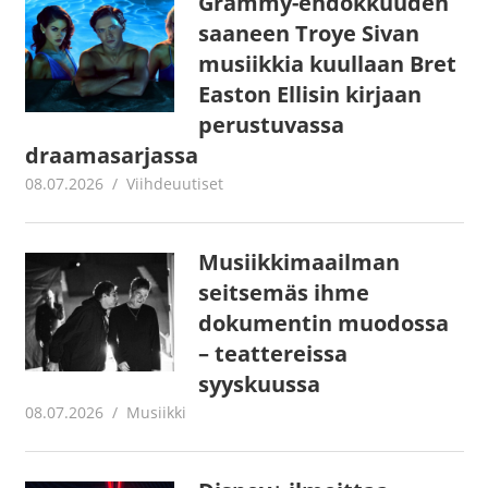
Grammy-ehdokkuuden
saaneen Troye Sivan
musiikkia kuullaan Bret
Easton Ellisin kirjaan
perustuvassa
draamasarjassa
08.07.2026
Juha Kaunisto
Viihdeuutiset
Musiikkimaailman
seitsemäs ihme
dokumentin muodossa
– teattereissa
syyskuussa
08.07.2026
Juha Kaunisto
Musiikki