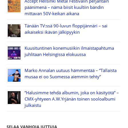
Accept Hellsinki Metal Festivalin perjantain
päänimenä – nämä biisit kuultiin bändin
mittavan 50V-keikan aikana
Tänään TV:ssä 90-luvun floppijännäri – sai
aikaiseksi ikävän jälkipyykin
Kuusituntinen konemusiikin ilmaistapahtuma
juhlitaan Helsingissä elokuussa
Marko Annalan uutuus hämmentää – ”Tällaista
musaa ei oo Suomessa aiemmin tehty”
”Halusimme tehdä albumin, joka on käsityötä” –
CMX-yhtyeen A.W.Yrjänän toinen sooloalbumi
julkaistu
SELAA VANHOJA JUTTUJA