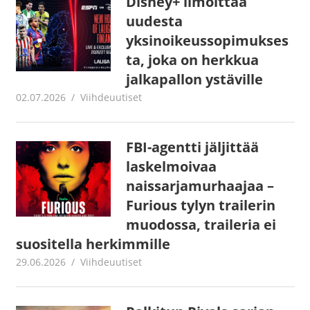
Disney+ ilmoittaa
uudesta
yksinoikeussopimukses
ta, joka on herkkua
jalkapallon ystäville
02.07.2026
Juha Kaunisto
Viihdeuutiset
FBI-agentti jäljittää
laskelmoivaa
naissarjamurhaajaa –
Furious tylyn trailerin
muodossa, traileria ei
suositella herkimmille
29.06.2026
Juha Kaunisto
Viihdeuutiset