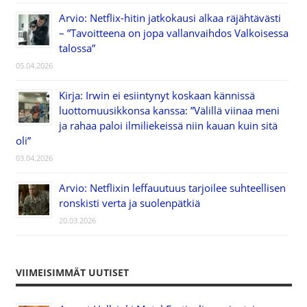
Arvio: Netflix-hitin jatkokausi alkaa räjähtävästi
– ”Tavoitteena on jopa vallanvaihdos Valkoisessa
talossa”
05.04.2026
Kirja: Irwin ei esiintynyt koskaan kännissä
luottomuusikkonsa kanssa: ”Välillä viinaa meni
ja rahaa paloi ilmiliekeissä niin kauan kuin sitä
oli”
03.04.2026
Arvio: Netflixin leffauutuus tarjoilee suhteellisen
ronskisti verta ja suolenpätkiä
20.03.2026
VIIMEISIMMÄT UUTISET