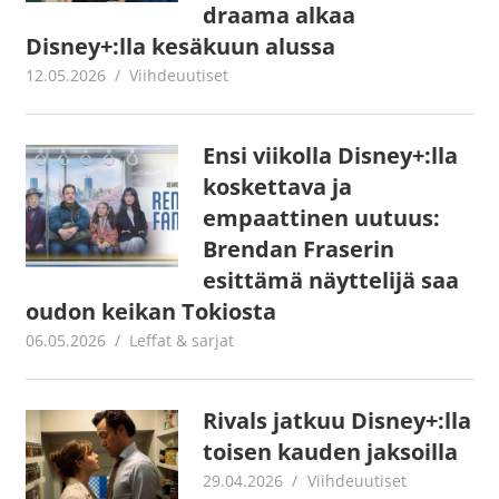
draama alkaa
Disney+:lla kesäkuun alussa
12.05.2026
Juha Kaunisto
Viihdeuutiset
Ensi viikolla Disney+:lla
koskettava ja
empaattinen uutuus:
Brendan Fraserin
esittämä näyttelijä saa
oudon keikan Tokiosta
06.05.2026
Juha Kaunisto
Leffat & sarjat
Rivals jatkuu Disney+:lla
toisen kauden jaksoilla
29.04.2026
Juha Kaunisto
Viihdeuutiset