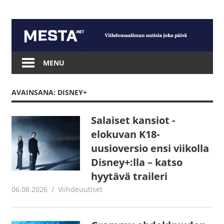
Skip
to
content
Mesta.net
MENU
AVAINSANA: DISNEY+
Salaiset kansiot -
elokuvan K18-
uusioversio ensi viikolla
Disney+:lla – katso
hyytävä traileri
06.08.2026
Juha Kaunisto
Viihdeuutiset