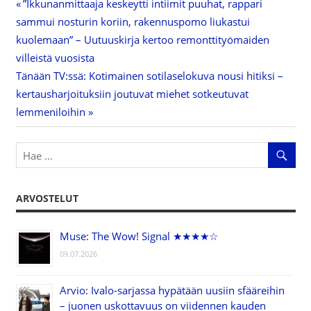
Previous
”Ikkunanmittaaja keskeytti intiimit puuhat, rappari
Artikkelien
sammui nosturin koriin, rakennuspomo liukastui
Post:
kuolemaan” – Uutuuskirja kertoo remonttityömaiden
selaus
villeistä vuosista
Next
Tänään TV:ssä: Kotimainen sotilaselokuva nousi hitiksi –
Post:
kertausharjoituksiin joutuvat miehet sotkeutuvat
lemmeniloihin
ARVOSTELUT
Muse: The Wow! Signal ★★★★☆
09.07.2026
Arvio: Ivalo-sarjassa hypätään uusiin sfääreihin
– juonen uskottavuus on viidennen kauden