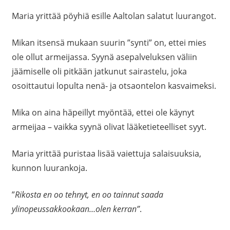
Maria yrittää pöyhiä esille Aaltolan salatut luurangot.
Mikan itsensä mukaan suurin ”synti” on, ettei mies
ole ollut armeijassa. Syynä asepalveluksen väliin
jäämiselle oli pitkään jatkunut sairastelu, joka
osoittautui lopulta nenä- ja otsaontelon kasvaimeksi.
Mika on aina häpeillyt myöntää, ettei ole käynyt
armeijaa – vaikka syynä olivat lääketieteelliset syyt.
Maria yrittää puristaa lisää vaiettuja salaisuuksia,
kunnon luurankoja.
”
Rikosta en oo tehnyt, en oo tainnut saada
ylinopeussakkookaan…olen kerran”
.