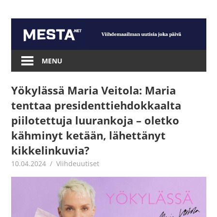
Skip
to
content
Mesta.net
MENU
Yökylässä Maria Veitola: Maria
tenttaa presidenttiehdokkaalta
piilotettuja luurankoja – oletko
kähminyt ketään, lähettänyt
kikkelinkuvia?
10.04.2024
Juha Kaunisto
Viihdeuutiset