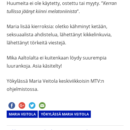
Huumeita ei ole käytetty, ostettu tai myyty. ”
Kerran
tullissa jäänyt kiinni melatoniinista
”.
Maria lisää kierroksia: oletko kähminyt ketään,
seksuaalista ahdistelua, lähettänyt kikkelinkuvia,
lähettänyt törkeitä viestejä.
Mika Aaltolalta ei kuitenkaan löydy suurempia
luurankoja. Asia käsitelty!
Yökylässä Maria Veitola keskiviikkoisin MTV:n
ohjelmistossa.
MARIA VEITOLA
YÖKYLÄSSÄ MARIA VEITOLA