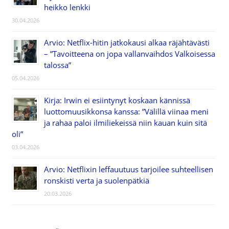
heikko lenkki
30.04.2026
Arvio: Netflix-hitin jatkokausi alkaa räjähtävästi
– ”Tavoitteena on jopa vallanvaihdos Valkoisessa
talossa”
05.04.2026
Kirja: Irwin ei esiintynyt koskaan kännissä
luottomuusikkonsa kanssa: ”Välillä viinaa meni
ja rahaa paloi ilmiliekeissä niin kauan kuin sitä
oli”
03.04.2026
Arvio: Netflixin leffauutuus tarjoilee suhteellisen
ronskisti verta ja suolenpätkiä
20.03.2026